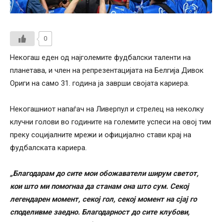
0
Некогаш еден од најголемите фудбалски таленти на
планетава, и член на репрезентацијата на Белгија Дивок
Ориги на само 31. година ја заврши својата кариера.
Некогашниот напаѓач на Ливерпул и стрелец на неколку
клучни голови во годините на големите успеси на овој тим
преку социјалните мрежи и официјално стави крај на
фудбалската кариера.
„Благодарам до сите мои обожаватели ширум светот,
кои што ми помогнаа да станам она што сум. Секој
легендарен момент, секој гол, секој момент на сјај го
споделивме заедно. Благодарност до сите клубови,