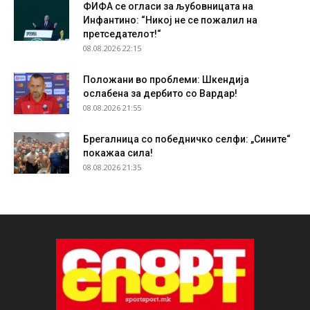
ФИФА се огласи за љубовницата на
Инфантино: “Никој не се пожалил на
претседателот!“
08.08.2026 22:15
Положани во проблеми: Шкендија
ослабена за дербито со Вардар!
08.08.2026 21:55
Брегалница со победничко селфи: „Сините“
покажаа сила!
08.08.2026 21:35