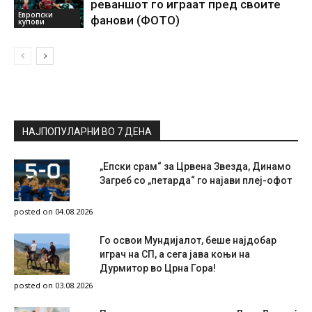
реваншот го играат пред своите
Европски
фанови (ФОТО)
купови
НАЈПОПУЛАРНИ ВО 7 ДЕНА
„Епски срам“ за Црвена Звезда, Динамо
Загреб со „петарда“ го најави плеј-офот
posted on 04.08.2026
Го освои Мундијалот, беше најдобар
играч на СП, а сега јава коњи на
Дурмитор во Црна Гора!
posted on 03.08.2026