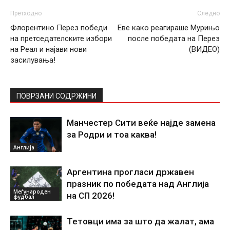
Претходно
Следно
Флорентино Перез победи
Еве како реагираше Мурињо
на претседателските избори
после победата на Перез
на Реал и најави нови
(ВИДЕО)
засилувања!
ПОВРЗАНИ СОДРЖИНИ
Манчестер Сити веќе најде замена
за Родри и тоа каква!
Англија
Аргентина прогласи државен
празник по победата над Англија
Меѓународен
на СП 2026!
фудбал
Тетовци има за што да жалат, ама