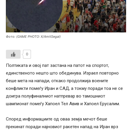
Фото: (GAME PHOTO: X/AmitSegal)
0
Полтиката и овој пат застана на патот на спортот,
единственото нешто што обединува. Израел повторно
беше мета на напади, откако продолжија воените
конфликти помеѓу Иран и САД, а токму поради тоа не се
доигра полуфиналниот натпревар во тамошниот
шампионат помеѓу Хапоел Тел Авив и Хапоел Ерусалим.
Според информациите од оваа земја мечот беше
прекинат поради најновиот ракетен напад на Иран врз