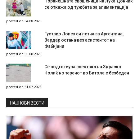
Поранешната свршеница на Лука Дончиќ
се откажа од тужбата за алиментација
posted on 04.08.2026
Густаво Лопез си летна за Аргентина,
Вардар остана вез асистентот на
Фабијани
posted on 06.08.2026
Се подготвува спектакл на Здравко
Чолиќ но теренот во Битола е безбеден
posted on 31.07.2026
НAЈНОВИ ВЕСТИ