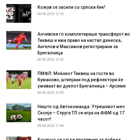
Кожув се засили со српски бек!
08.08.2026 12:56
Алчевски го комплетираше трансферот во
Тиквеш и има право на настап денеска,
Ангелов и Максимов регистрирани за
Брегалница
08.08.2026 12:30
ПМФЛ: Моќниот Тиквеш на гости во
Куманово, штипјани под рефлектори ќе
уживаат во дуелот Брегалница – Арсими
08.08.2026 12:00
Ништо од Автокоманда: Утрешниот меч
Скопје – Струга ТЛ се игра на ФФМ од 17
часот!
08.08.2026 11:46
Конечно се најде противник за победа: