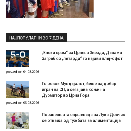
НАЈПОПУЛАРНИ ВО 7 ДЕНА
„Епски срам“ за Црвена Звезда, Динамо
Загреб со „петарда“ го најави плеј-офот
posted on 04.08.2026
Го освои Мундијалот, беше најдобар
играч на СП, а сега јава коњи на
Дурмитор во Црна Гора!
posted on 03.08.2026
Поранешната свршеница на Лука Дончиќ
се откажа од тужбата за алиментација