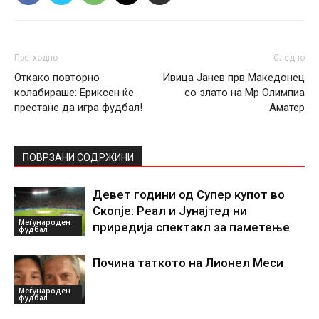
Претходно
Следно
Откако повторно
Ивица Јанев прв Македонец
колабираше: Ериксен ќе
со злато на Мр Олимпиа
престане да игра фудбал!
Аматер
ПОВРЗАНИ СОДРЖИНИ
Девет години од Супер купот во
Скопје: Реал и Јунајтед ни
Меѓународен
приредија спектакл за паметење
фудбал
Почина таткото на Лионел Меси
Меѓународен
фудбал