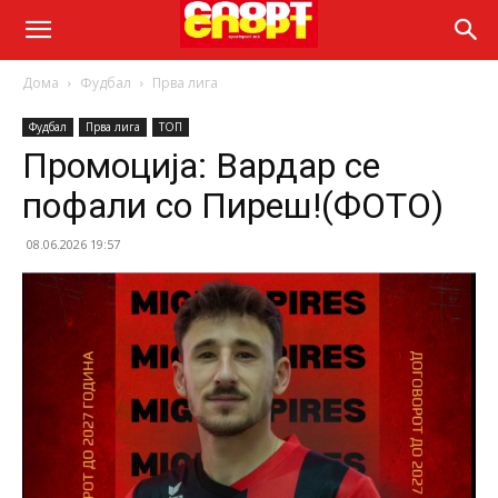
Дома
Фудбал
Прва лига
Фудбал
Прва лига
ТОП
Промоција: Вардар се
пофали со Пиреш!(ФОТО)
08.06.2026 19:57