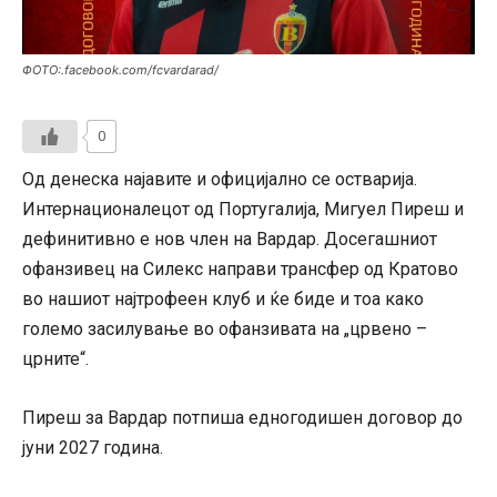
ФОТО:.facebook.com/fcvardarad/
0
Од денеска најавите и официјално се остварија.
Интернационалецот од Португалија, Мигуел Пиреш и
дефинитивно е нов член на Вардар. Досегашниот
офанзивец на Силекс направи трансфер од Кратово
во нашиот најтрофеен клуб и ќе биде и тоа како
големо засилување во офанзивата на „црвено –
црните“.
Пиреш за Вардар потпиша едногодишен договор до
јуни 2027 година.