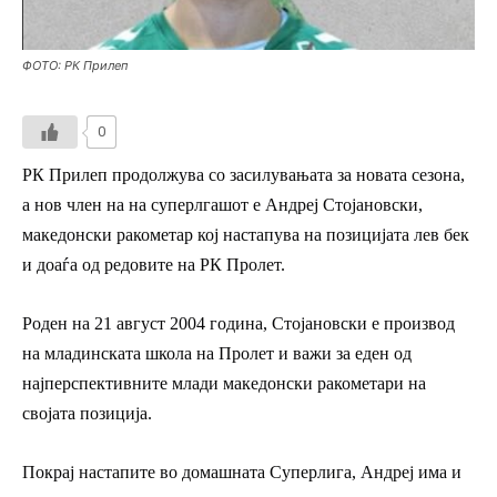
ФОТО: РК Прилеп
0
РК Прилеп продолжува со засилувањата за новата сезона,
а нов член на на суперлгашот е Андреј Стојановски,
македонски ракометар кој настапува на позицијата лев бек
и доаѓа од редовите на РК Пролет.
Роден на 21 август 2004 година, Стојановски е производ
на младинската школа на Пролет и важи за еден од
најперспективните млади македонски ракометари на
својата позиција.
Покрај настапите во домашната Суперлига, Андреј има и