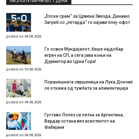
НАЈПОПУЛАРНИ ВО 7 ДЕНА
„Епски срам“ за Црвена Звезда, Динамо
Загреб со „петарда“ го најави плеј-офот
posted on 04.08.2026
Го освои Мундијалот, беше најдобар
играч на СП, а сега јава коњи на
Дурмитор во Црна Гора!
posted on 03.08.2026
Поранешната свршеница на Лука Дончиќ
се откажа од тужбата за алиментација
posted on 04.08.2026
Густаво Лопез си летна за Аргентина,
Вардар остана вез асистентот на
Фабијани
posted on 06.08.2026