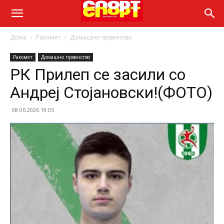
Дома
Ракомет
Домашно првенство
Ракомет
Домашно првенство
РК Прилеп се засили со
Андреј Стојановски!(ФОТО)
08.06.2026 19:05