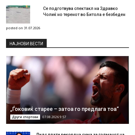
Се подготвува спектакл на Здравко
Чолиќ но теренот во Битола е безбеден
posted on 31.07.2026
НAЈНОВИ ВЕСТИ
„Ѓоковиќ старее – затоа го предлага тоа“
07.08.2026 9:57
Други спортови
Лидс плати рекордна сума за голманот на