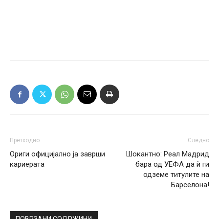
Претходно
Следно
Ориги официјално ја заврши
Шокантно: Реал Мадрид
кариерата
бара од УЕФА да ѝ ги
одземе титулите на
Барселона!