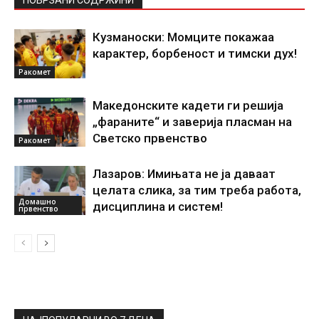
ПОВРЗАНИ СОДРЖИНИ
Кузманоски: Момците покажаа
карактер, борбеност и тимски дух!
Ракомет
Македонските кадети ги решија
„фараните“ и заверија пласман на
Светско првенство
Ракомет
Лазаров: Имињата не ја даваат
целата слика, за тим треба работа,
Домашно
дисциплина и систем!
првенство