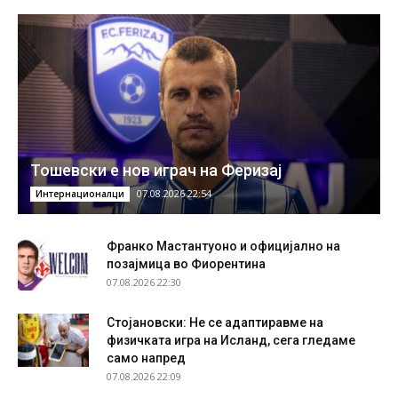
Тошевски е нов играч на Феризај
07.08.2026 22:54
Интернационалци
Франко Мастантуоно и официјално на
позајмица во Фиорентина
07.08.2026 22:30
Стојановски: Не се адаптиравме на
физичката игра на Исланд, сега гледаме
само напред
07.08.2026 22:09