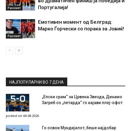
во драматичен финиш ја победија и
Португалија!
Ракомет
Емотивен момент од Белград:
Марко Ѓорчески со порака за Јовиќ!
Ракомет
НАЈПОПУЛАРНИ ВО 7 ДЕНА
„Епски срам“ за Црвена Звезда, Динамо
Загреб со „петарда“ го најави плеј-офот
posted on 04.08.2026
Го освои Мундијалот, беше најдобар