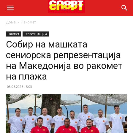
Дома
Ракомет
Ракомет
Репрезентација
Собир на машката
сениорска репрезентација
на Македонија во ракомет
на плажа
08.06.2026 15:03