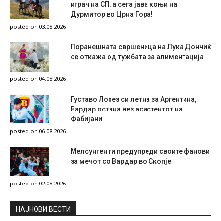
играч на СП, а сега јава коњи на
Дурмитор во Црна Гора!
posted on 03.08.2026
Поранешната свршеница на Лука Дончиќ
се откажа од тужбата за алиментација
posted on 04.08.2026
Густаво Лопез си летна за Аргентина,
Вардар остана вез асистентот на
Фабијани
posted on 06.08.2026
Мелсунген ги предупреди своите фанови
за мечот со Вардар во Скопје
posted on 02.08.2026
НAЈНОВИ ВЕСТИ