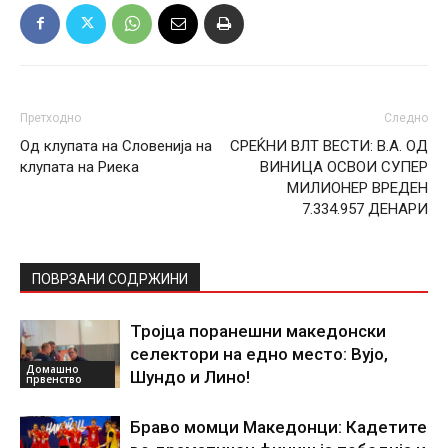
Претходно
Следно
Од клупата на Словенија на
СРЕЌНИ ВЛТ ВЕСТИ: В.A. ОД
клупата на Риека
ВИНИЦА ОСВОИ СУПЕР
МИЛИОНЕР ВРЕДЕН
7.334.957 ДЕНАРИ
ПОВРЗАНИ СОДРЖИНИ
Тројца поранешни македонски
селектори на едно место: Вујо,
Домашно
Шундо и Лино!
првенство
Браво момци Македонци: Кадетите