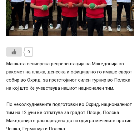
0
Машката сениорска репрезентација на Македонија во
ракомет на плажа, денеска и официјално го имаше својот
собир во Охрид, за претстојниот силен турнир во Полска
на кој што ќе учевствува нашиот национален тим.
По неколкудневните подготовки во Охрид, националниот
тим на 12 јуни ќе отпатува за градот Плоцк, Полска.
Македонија е распоредена да ги одигра мечевите против
Чешка, Германија и Полска.