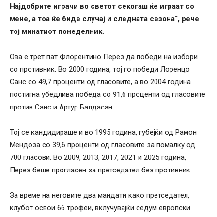
Најдобрите играчи во светот секогаш ќе играат со
мене, а тоа ќе биде случај и следната сезона“, рече
тој минатиот понеделник.
Ова е трет пат Флорентино Перез да победи на избори
со противник. Во 2000 година, тој го победи Лоренцо
Санс со 49,7 проценти од гласовите, а во 2004 година
постигна убедлива победа со 91,6 проценти од гласовите
против Санс и Артур Балдасан.
Тој се кандидираше и во 1995 година, губејќи од Рамон
Мендоза со 39,6 проценти од гласовите за помалку од
700 гласови. Во 2009, 2013, 2017, 2021 и 2025 година,
Перез беше прогласен за претседател без противник.
За време на неговите два мандати како претседател,
клубот освои 66 трофеи, вклучувајќи седум европски