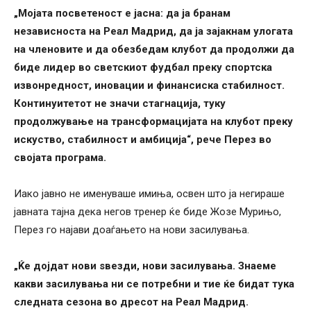
„Мојата посветеност е јасна: да ја бранам
независноста на Реал Мадрид, да ја зајакнам улогата
на членовите и да обезбедам клубот да продолжи да
биде лидер во светскиот фудбал преку спортска
извонредност, иновации и финансиска стабилност.
Континуитетот не значи стагнација, туку
продолжување на трансформацијата на клубот преку
искуство, стабилност и амбиција“, рече Перез во
својата програма.
Иако јавно не именуваше имиња, освен што ја негираше
јавната тајна дека негов тренер ќе биде Жозе Мурињо,
Перез го најави доаѓањето на нови засилувања.
„Ќе дојдат нови ѕвезди, нови засилувања. Знаеме
какви засилувања ни се потребни и тие ќе бидат тука
следната сезона во дресот на Реал Мадрид.