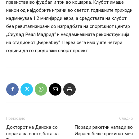
првенства во фудбал и три во кошарка. Клубот имаше
некои од најдобрите играчи во светот, годишните приходи
надминуваа 1,2 милијарди евра, а средствата на клубот
беа ревитализирани со изградбата на спортскиот центар
„Сиудад Реал Мадрид“ и неодамнешната реконструкција
на стадионот „Бернабеу“. Перез сега има уште четири
години да го продолжи својот проект.
Претходно
Следно
Докторот на Данска со
Поради ракетни напади во
порака за состојбата на
Израел беше прекинат меч