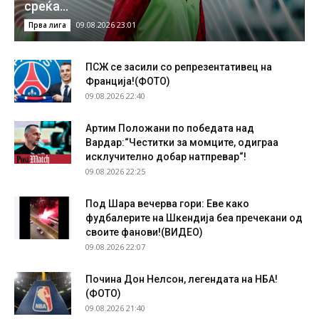
среќа…
09.08.2026 23:01
Прва лига
ПСЖ се засили со репрезентативец на
Франција!(ФОТО)
09.08.2026 22:40
Артим Положани по победата над
Вардар:“Честитки за момците, одиграа
исклучително добар натпревар“!
09.08.2026 22:25
Под Шара вечерва гори: Еве како
фудбалерите на Шкендија беа пречекани од
своите фанови!(ВИДЕО)
09.08.2026 22:07
Почина Дон Нелсон, легендата на НБА!
(ФОТО)
09.08.2026 21:40