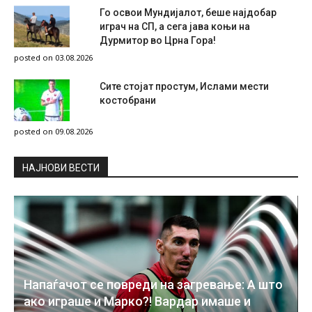
Го освои Мундијалот, беше најдобар
играч на СП, а сега јава коњи на
Дурмитор во Црна Гора!
posted on 03.08.2026
Сите стојат простум, Ислами мести
костобрани
posted on 09.08.2026
НAЈНОВИ ВЕСТИ
Напаѓачот се повреди на загревање: А што
ако играше и Марко?! Вардар имаше и