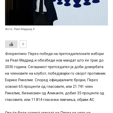
Фото: Реал Мадрид Х
0
Флорентино Перез победи на претседателските избори
за Реал Мадрид и обезбеди нов мандат што ќе трае до
2030 година. Сегашниот претседател ја доби довербата
на членовите на клубот, победувајќи го својот противник
Енрике Рикелме. Според официјалните бројки, Перез
освоил 65 проценти од гласовите, или 21.741 член.
Рикелме, бизнисмен од Аликанте, добил 35 проценти од
гласовите, или 11.814 гласачки ливчиња, објави АС.
Ова ќе биде осмиот мандат на Перез на чело на