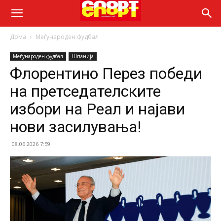
Дома
Меѓународен фудбал
Меѓународен фудбал
Шпанија
Флорентино Перез победи
на претседателските
избори на Реал и најави
нови засилувања!
08.06.2026 7:59