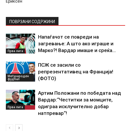
Ериксен
ПОВРЗАНИ СОДРЖИНИ
Напаѓачот се повреди на
загревање: А што ако играше и
Марко?! Вардар имаше и среќа…
Прва лига
ПСЖ се засили со
репрезентативец на Франција!
Меѓународен
(ФОТО)
фудбал
Артим Положани по победата над
Вардар:“Честитки за момците,
одиграа исклучително добар
Прва лига
натпревар“!