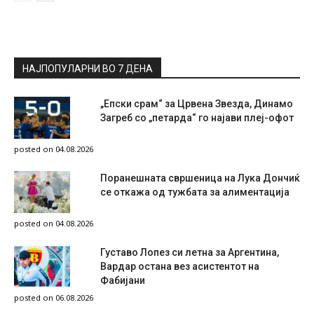
НАЈПОПУЛАРНИ ВО 7 ДЕНА
„Епски срам“ за Црвена Звезда, Динамо
Загреб со „петарда“ го најави плеј-офот
posted on 04.08.2026
Поранешната свршеница на Лука Дончиќ
се откажа од тужбата за алиментација
posted on 04.08.2026
Густаво Лопез си летна за Аргентина,
Вардар остана вез асистентот на
Фабијани
posted on 06.08.2026