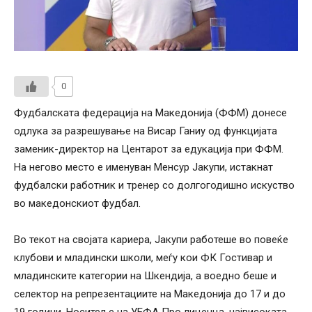
0
Фудбалската федерација на Македонија (ФФМ) донесе
одлука за разрешување на Висар Ганиу од функцијата
заменик-директор на Центарот за едукација при ФФМ.
На негово место е именуван Менсур Јакупи, истакнат
фудбалски работник и тренер со долгогодишно искуство
во македонскиот фудбал.
Во текот на својата кариера, Јакупи работеше во повеќе
клубови и младински школи, меѓу кои ФК Гостивар и
младинските категории на Шкендија, а воедно беше и
селектор на репрезентациите на Македонија до 17 и до
19 години. Носител е на УЕФА Про лиценца, највисоката