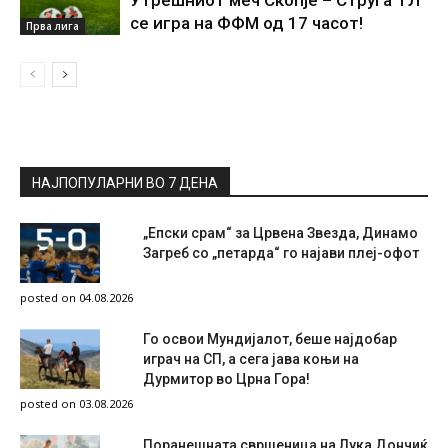
се игра на ФФМ од 17 часот!
Прва лига
НАЈПОПУЛАРНИ ВО 7 ДЕНА
„Епски срам“ за Црвена Звезда, Динамо
Загреб со „петарда“ го најави плеј-офот
posted on 04.08.2026
Го освои Мундијалот, беше најдобар
играч на СП, а сега јава коњи на
Дурмитор во Црна Гора!
posted on 03.08.2026
Поранешната свршеница на Лука Дончиќ