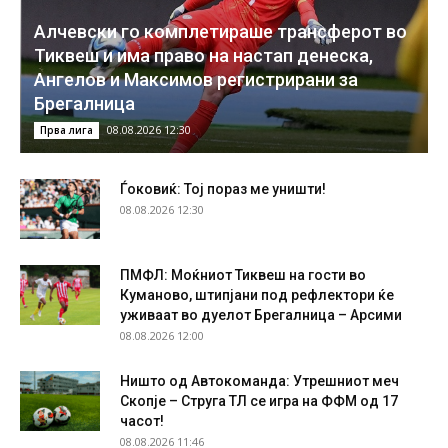
Алчевски го комплетираше трансферот во
Тиквеш и има право на настап денеска,
Ангелов и Максимов регистрирани за
Брегалница
08.08.2026 12:30
Прва лига
Ѓоковиќ: Тој пораз ме уништи!
08.08.2026 12:30
ПМФЛ: Моќниот Тиквеш на гости во
Куманово, штипјани под рефлектори ќе
уживаат во дуелот Брегалница – Арсими
08.08.2026 12:00
Ништо од Автокоманда: Утрешниот меч
Скопје – Струга ТЛ се игра на ФФМ од 17
часот!
08.08.2026 11:46