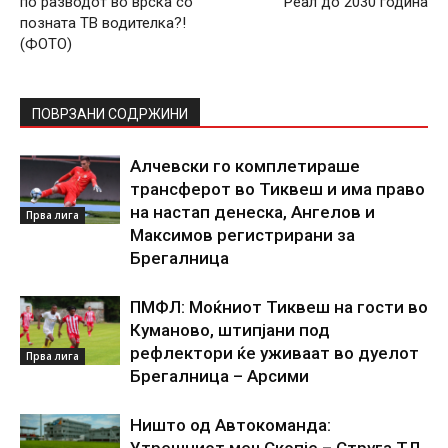
по разводот во врска со
Реал до 2030 година
позната ТВ водителка?!
(ФОТО)
ПОВРЗАНИ СОДРЖИНИ
Алчевски го комплетираше
трансферот во Тиквеш и има право
на настап денеска, Ангелов и
Прва лига
Максимов регистрирани за
Брегалница
ПМФЛ: Моќниот Тиквеш на гости во
Куманово, штипјани под
рефлектори ќе уживаат во дуелот
Прва лига
Брегалница – Арсими
Ништо од Автокоманда:
Утрешниот меч Скопје – Струга ТЛ