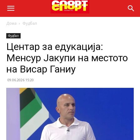
Дома
Фудбал
Фудбал
Центар за едукација:
Менсур Јакупи на местото
на Висар Ганиу
09.06.2026 15:20