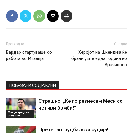
Претходно
Следно
Вардар стартуваше со
Херојот на Шкендија ќе
работа во Италија
брани уште една година во
Арачиново
ПОВРЗАНИ СОДРЖИНИ
Страшно: „Ќе го разнесам Меси со
четири бомби!“
Меѓународен
фудбал
Претепан фудбалски судија!