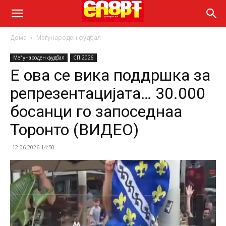
Дома
Меѓународен фудбал
Меѓународен фудбал
СП 2026
Е ова се вика поддршка за
репрезентацијата… 30.000
босанци го запоседнаа
Торонто (ВИДЕО)
12.06.2026 14:50