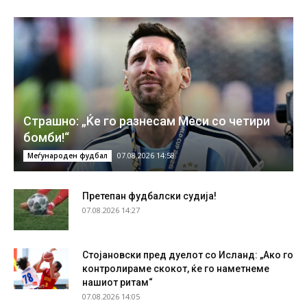
Страшно: „Ќе го разнесам Меси со четири
бомби!“
07.08.2026 14:58
Меѓународен фудбал
Претепан фудбалски судија!
07.08.2026 14:27
Стојановски пред дуелот со Исланд: „Ако го
контролираме скокот, ќе го наметнеме
нашиот ритам“
07.08.2026 14:05