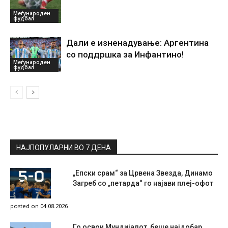
Меѓународен
фудбал
Дали е изненадување: Аргентина
со поддршка за Инфантино!
Меѓународен
фудбал
НАЈПОПУЛАРНИ ВО 7 ДЕНА
„Епски срам“ за Црвена Звезда, Динамо
Загреб со „петарда“ го најави плеј-офот
posted on 04.08.2026
Го освои Мундијалот, беше најдобар