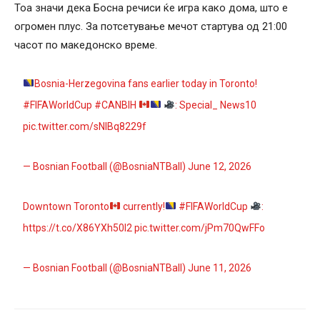
Тоа значи дека Босна речиси ќе игра како дома, што е
огромен плус. За потсетување мечот стартува од 21:00
часот по македонско време.
Bosnia-Herzegovina fans earlier today in Toronto!
#FIFAWorldCup
#CANBIH
: Special_ News10
pic.twitter.com/sNIBq8229f
— Bosnian Football (@BosniaNTBall)
June 12, 2026
Downtown Toronto
currently!
#FIFAWorldCup
:
https://t.co/X86YXh50l2
pic.twitter.com/jPm70QwFFo
— Bosnian Football (@BosniaNTBall)
June 11, 2026