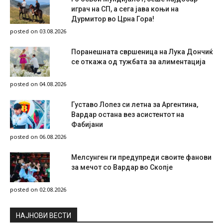
играч на СП, а сега јава коњи на
Дурмитор во Црна Гора!
posted on 03.08.2026
Поранешната свршеница на Лука Дончиќ
се откажа од тужбата за алиментација
posted on 04.08.2026
Густаво Лопез си летна за Аргентина,
Вардар остана вез асистентот на
Фабијани
posted on 06.08.2026
Мелсунген ги предупреди своите фанови
за мечот со Вардар во Скопје
posted on 02.08.2026
НAЈНОВИ ВЕСТИ