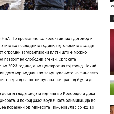
po
во НБА. По промените во колективниот договор и
латите во последните години, најголемите ѕвезди
ат огромни загарантирани плати што е можно
на пазарот на слободни агенти. Српската
о 2023 година, е во центарот на тој тренд. Јокиќ
ски договор веднаш по завршувањето на финалето
ниот период на потпишување ќе трае од 6 јули до
 дека ја гледа својата иднина во Колорадо и дека
ариерата, и покрај разочарувачката елиминација во
 беа поразени од Минесота Тимбервулвс со 4:2 во