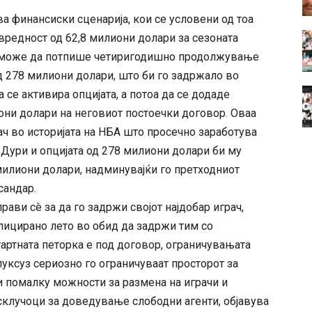
а финансиски сценарија, кои се условени од тоа
о вредност од 62,8 милиони долари за сезоната
 ќе може да потпише четиригодишно продолжување
д 278 милиони долари, што би го задржало во
 се активира опцијата, а потоа да се додаде
и долари на неговиот постоечки договор. Оваа
ач во историјата на НБА што просечно заработува
 Дури и опцијата од 278 милиони долари би му
милиони долари, надминувајќи го претходниот
сандар.
ави сè за да го задржи својот најдобар играч,
лицирано лето во обид да задржи тим со
тартната петорка е под договор, ограничувањата
луксуз сериозно го ограничуваат просторот за
 помалку можности за размена на играчи и
склучоци за доведување слободни агенти, објавува