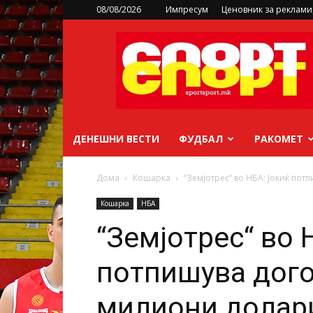
08/08/2026
Импресум
Ценовник за реклам
sportsport.mk
ДЕНЕШНИ ВЕСТИ
ФУДБАЛ
РАКОМЕТ
Дома
Кошарка
“Земјотрес“ во НБА: Јокиќ по
Кошарка
НБА
“Земјотрес“ во 
потпишува дого
милиони долари