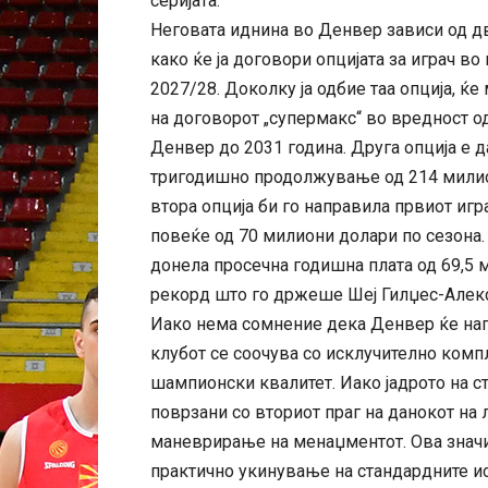
серијата.
Неговата иднина во Денвер зависи од дв
како ќе ја договори опцијата за играч в
2027/28. Доколку ја одбие таа опција,
на договорот „супермакс“ во вредност о
Денвер до 2031 година. Друга опција е да
тригодишно продолжување од 214 милион
втора опција би го направила првиот игр
повеќе од 70 милиони долари по сезона.
донела просечна годишна плата од 69,5 
рекорд што го држеше Шеј Гилџес-Алек
Иако нема сомнение дека Денвер ќе напр
клубот се соочува со исклучително комп
шампионски квалитет. Иако јадрото на с
поврзани со вториот праг на данокот на 
маневрирање на менаџментот. Ова значи
практично укинување на стандардните и