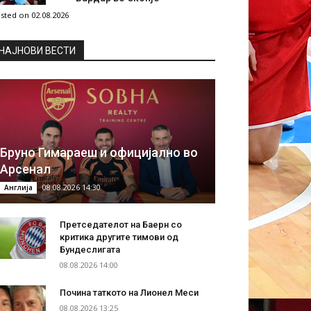
sted on 02.08.2026
НAЈНОВИ ВЕСТИ
Бруно Гимараеш и официјално во
Арсенал
08.08.2026 14:30
Англија
Претседателот на Баерн со
критика другите тимови од
Бундеслигата
08.08.2026 14:00
Почина таткото на Лионел Меси
08.08.2026 13:25