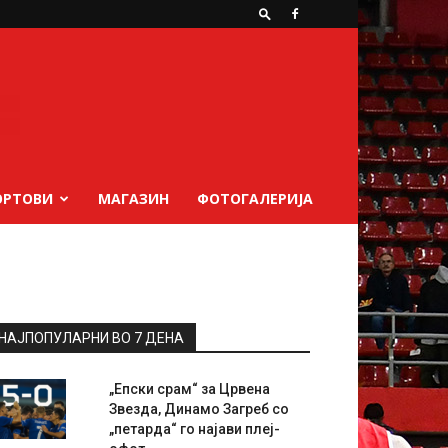
ОРТОВИ
МАГАЗИН
ФОТОГАЛЕРИЈА
НАЈПОПУЛАРНИ ВО 7 ДЕНА
„Епски срам“ за Црвена
Звезда, Динамо Загреб со
„петарда“ го најави плеј-