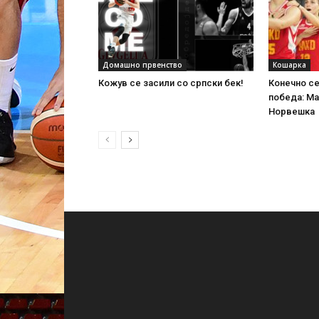
Домашно првенство
Кошарка
Кожув се засили со српски бек!
Конечно се
победа: Ма
Норвешка