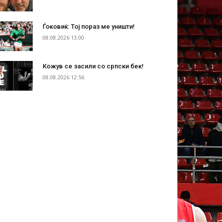
Ѓоковиќ: Тој пораз ме уништи!
08.08.2026 13:00
Кожув се засили со српски бек!
08.08.2026 12:56