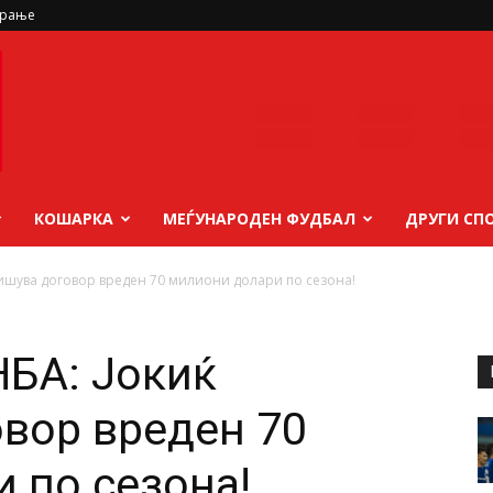
ирање
КОШАРКА
МЕЃУНАРОДЕН ФУДБАЛ
ДРУГИ СП
тпишува договор вреден 70 милиони долари по сезона!
НБА: Јокиќ
вор вреден 70
 по сезона!