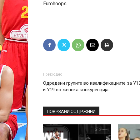
Eurohoops.
Претходно
Одредени групите во квалификациите за У1
и У19 во женска конкуренција
ПОВРЗАНИ СОДРЖИНИ