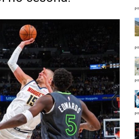
po
po
po
po