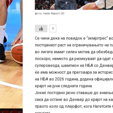
фото: Hater Report (X)
0
Се чини дека на повидок е “земјотрес“ 
постојаниот раст на ограничувањето на п
во лигата имаат силен мотив да обезбед
поскоро, наместо да ризикуваат да одат 
суперѕвезда, шампион на НБА со Денвер в
ќе има можност да преговара за истори
на НБА во 2026 година, додека официјал
крајот на јуни следната година.
Јокиќ постојано јасно ставаше до знаење
сака да остане во Денвер до крајот на к
првото коло од плејофот, кога Нагетсите