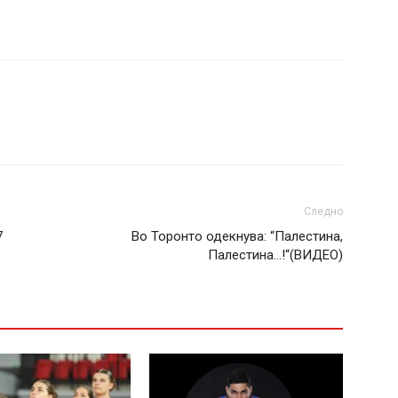
Следно
7
Во Торонто одекнува: “Палестина,
Палестина…!“(ВИДЕО)