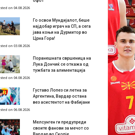
офот
sted on 04.08.2026
Го освои Мундијалот, беше
најдобар играч на СП, а сега
јава коњи на Дурмитор во
Црна Гора!
sted on 03.08.2026
Поранешната свршеница на
Лука Дончиќ се откажа од
тужбата за алиментација
sted on 04.08.2026
Густаво Лопез си летна за
Аргентина, Вардар остана
вез асистентот на Фабијани
sted on 06.08.2026
Мелсунген ги предупреди
своите фанови за мечот со
Вардар во Скопје