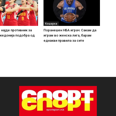
Кошарка
 најде противник за
Поранешен НБА играч: Сакам да
кедонија подобра од
играм во женска лига, барам
еднакви правила за сите