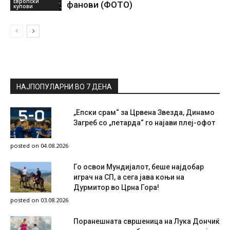
Европски
фанови (ФОТО)
купови
НАЈПОПУЛАРНИ ВО 7 ДЕНА
„Епски срам“ за Црвена Звезда, Динамо
Загреб со „петарда“ го најави плеј-офот
posted on 04.08.2026
Го освои Мундијалот, беше најдобар
играч на СП, а сега јава коњи на
Дурмитор во Црна Гора!
posted on 03.08.2026
Поранешната свршеница на Лука Дончиќ