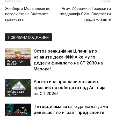
Претходно
Следно
Жилберто Мора влезе во
Агим Ибраими и Тасески ги
историјата на Светските
поздравија СИМ: Спортот ги
првенства
гради младите
ПОВРЗАНИ СОДРЖИНИ
Остра реакција на Шпанија по
најавите дека ФИФА ќе му го
Меѓународен
додели финалето на СП 2030 на
фудбал
Мароко!
Аргентина прогласи државен
празник по победата над Англија
Меѓународен
на СП 2026!
фудбал
Тетовци има за што да жалат, ама
реваншот го играат пред своите