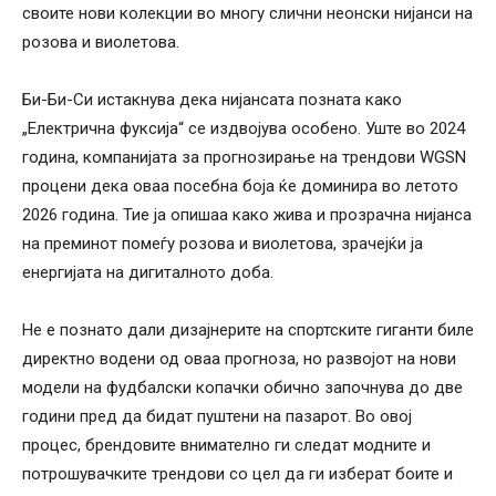
своите нови колекции во многу слични неонски нијанси на
розова и виолетова.
Би-Би-Си истакнува дека нијансата позната како
„Електрична фуксија“ се издвојува особено. Уште во 2024
година, компанијата за прогнозирање на трендови WGSN
процени дека оваа посебна боја ќе доминира во летото
2026 година. Тие ја опишаа како жива и прозрачна нијанса
на преминот помеѓу розова и виолетова, зрачејќи ја
енергијата на дигиталното доба.
Не е познато дали дизајнерите на спортските гиганти биле
директно водени од оваа прогноза, но развојот на нови
модели на фудбалски копачки обично започнува до две
години пред да бидат пуштени на пазарот. Во овој
процес, брендовите внимателно ги следат модните и
потрошувачките трендови со цел да ги изберат боите и