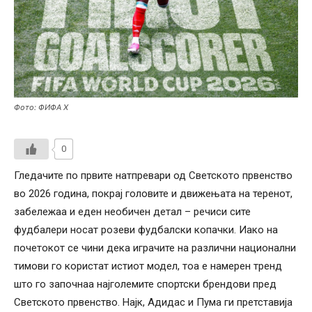
Фото: ФИФА Х
0
Гледачите по првите натпревари од Светското првенство
во 2026 година, покрај головите и движењата на теренот,
забележаа и еден необичен детал – речиси сите
фудбалери носат розеви фудбалски копачки. Иако на
почетокот се чини дека играчите на различни национални
тимови го користат истиот модел, тоа е намерен тренд
што го започнаа најголемите спортски брендови пред
Светското првенство. Најк, Адидас и Пума ги претставија