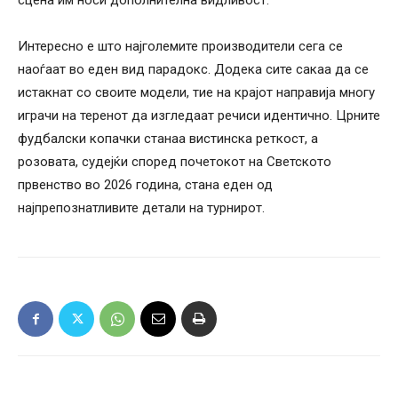
сцена им носи дополнителна видливост.
Интересно е што најголемите производители сега се
наоѓаат во еден вид парадокс. Додека сите сакаа да се
истакнат со своите модели, тие на крајот направија многу
играчи на теренот да изгледаат речиси идентично. Црните
фудбалски копачки станаа вистинска реткост, а
розовата, судејќи според почетокот на Светското
првенство во 2026 година, стана еден од
најпрепознатливите детали на турнирот.