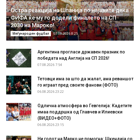
Остра реакција на Шпанија по најавите дека
ФИФА ќе му го додели финалето на СП
2030 на Мароко!
07.08.2026 8:25
Меѓународен фудбал
Аргентина прогласи државен празник по
победата над Англија на СП 2026!
07.08.2026 7:54
Тетовци има за што да жалат, ама реваншот
го играат пред своите фанови (ФОТО)
06.08.2026 23:22
Одлична атмосфера во Гевгелија: Кадетите
имаа поддршка од Главчев и Илиевски
(ВИДЕО+ФОТО)
06.08.2026 23:15
Ни голот на Марко не помогна: Шкендија со