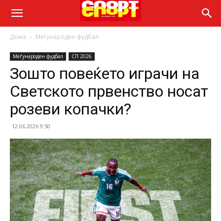
Дома
Меѓународен фудбал
Меѓународен фудбал
СП 2026
Зошто повеќето играчи на
Светското првенство носат
розеви копачки?
12.06.2026 9:50