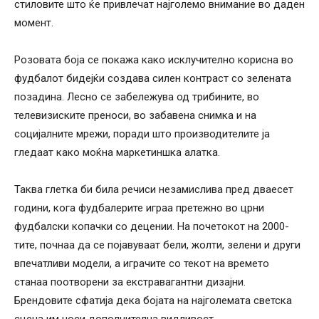
стиловите што ќе привлечат најголемо внимание во даден
момент.
Розовата боја се покажа како исклучително корисна во
фудбалот бидејќи создава силен контраст со зелената
позадина. Лесно се забележува од трибините, во
телевизиските преноси, во забавена снимка и на
социјалните мрежи, поради што производителите ја
гледаат како моќна маркетиншка алатка.
Таква глетка би била речиси незамислива пред дваесет
години, кога фудбалерите играа претежно во црни
фудбалски копачки со децении. На почетокот на 2000-
тите, почнаа да се појавуваат бели, жолти, зелени и други
впечатливи модели, а играчите со текот на времето
станаа поотворени за екстравагантни дизајни.
Брендовите сфатија дека бојата на најголемата светска