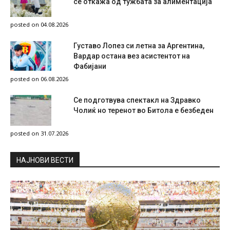
се откажа од тужбата за алиментација
posted on 04.08.2026
Густаво Лопез си летна за Аргентина,
Вардар остана вез асистентот на
Фабијани
posted on 06.08.2026
Се подготвува спектакл на Здравко
Чолиќ но теренот во Битола е безбеден
posted on 31.07.2026
НAЈНОВИ ВЕСТИ