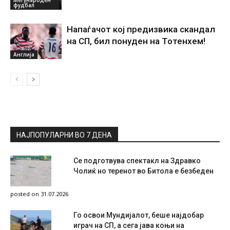
фудбал
Напаѓачот кој предизвика скандал
на СП, бил понуден на Тотенхем!
Англија
НАЈПОПУЛАРНИ ВО 7 ДЕНА
Се подготвува спектакл на Здравко
Чолиќ но теренот во Битола е безбеден
posted on 31.07.2026
Го освои Мундијалот, беше најдобар
играч на СП, а сега јава коњи на