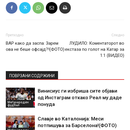
Претходно
Следно
ВАР како да заспа: Зарем
ЛУДИЛО: Коментаторот во
ова не беше офсајд?!(ФОТО)
екстаза по голот на Катар за
1:1 (ВИДЕО)
ПОВРЗАНИ СОДРЖИНИ
Винисиус ги избриша сите објави
од Инстаграм откако Реал му даде
Меѓународен
понуда
фудбал
Славје во Каталонија: Меси
потпишува за Барселона!(ФОТО)
Меѓународен