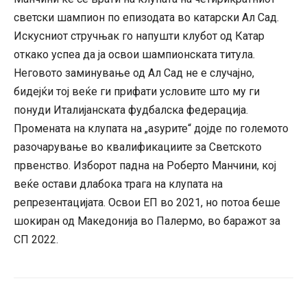
светски шампион по епизодата во катарски Ал Сад.
Искусниот стручњак го напушти клубот од Катар
откако успеа да ја освои шампионската титула.
Неговото заминување од Ал Сад не е случајно,
бидејќи тој веќе ги прифати условите што му ги
понуди Италијанската фудбалска федерација.
Промената на клупата на „аѕурите“ дојде по големото
разочарување во квалификациите за Светското
првенство. Изборот падна на Роберто Манчини, кој
веќе остави длабока трага на клупата на
репрезентацијата. Освои ЕП во 2021, но потоа беше
шокиран од Македонија во Палермо, во баражот за
СП 2022.