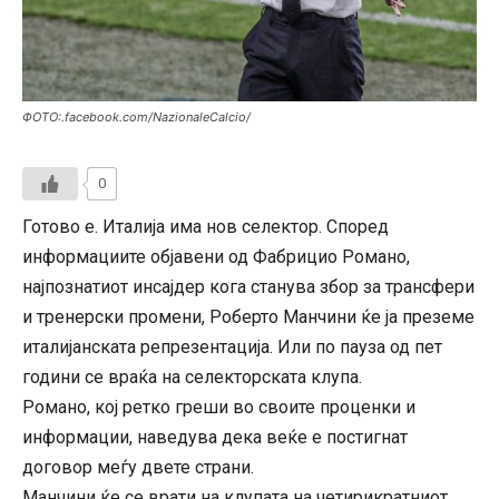
ФОТО:.facebook.com/NazionaleCalcio/
0
Готово е. Италија има нов селектор. Според
информациите објавени од Фабрицио Романо,
најпознатиот инсајдер кога станува збор за трансфери
и тренерски промени, Роберто Манчини ќе ја преземе
италијанската репрезентација. Или по пауза од пет
години се враќа на селекторската клупа.
Романо, кој ретко греши во своите проценки и
информации, наведува дека веќе е постигнат
договор меѓу двете страни.
Манчини ќе се врати на клупата на четирикратниот