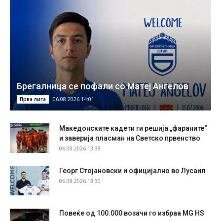
Брегалница се пофали со Матеј Ангелов
06.08.2026 14:01
Прва лига
Македонските кадети ги решија „фараните“
и заверија пласман на Светско првенство
06.08.2026 13:38
Георг Стојановски и официјално во Лусаил
06.08.2026 13:30
Повеќе од 100.000 возачи го избраа MG HS