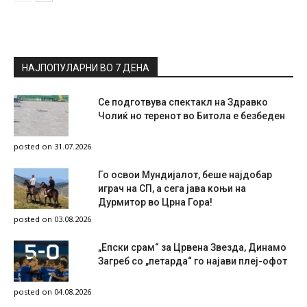
НАЈПОПУЛАРНИ ВО 7 ДЕНА
Се подготвува спектакл на Здравко
Чолиќ но теренот во Битола е безбеден
posted on 31.07.2026
Го освои Мундијалот, беше најдобар
играч на СП, а сега јава коњи на
Дурмитор во Црна Гора!
posted on 03.08.2026
„Епски срам“ за Црвена Звезда, Динамо
Загреб со „петарда“ го најави плеј-офот
posted on 04.08.2026