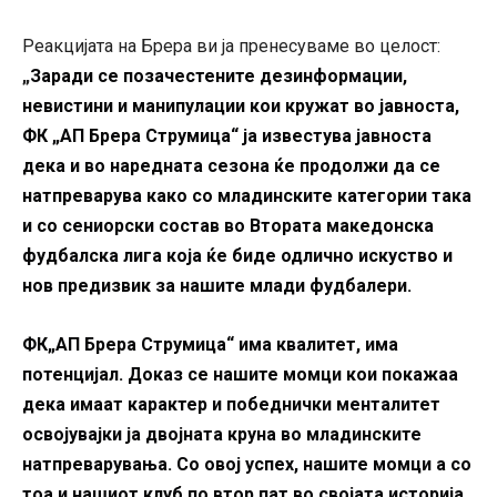
Реакцијата на Брера ви ја пренесуваме во целост:
„
Заради се позачестените дезинформации,
невистини и манипулации кои кружат во јавноста,
ФК „АП Брера Струмица“ ја известува јавноста
дека и во наредната сезона ќе продолжи да се
натпреварува како со младинските категории така
и со сениорски состав во Втората македонска
фудбалска лига која ќе биде одлично искуство и
нов предизвик за нашите млади фудбалери.
ФК„АП Брера Струмица“ има квалитет, има
потенцијал. Доказ се нашите момци кои покажаа
дека имаат карактер и победнички менталитет
освојувајки ја двојната круна во младинските
натпреварувања. Со овој успех, нашите момци а со
тоа и нашиот клуб по втор пат во својата историја