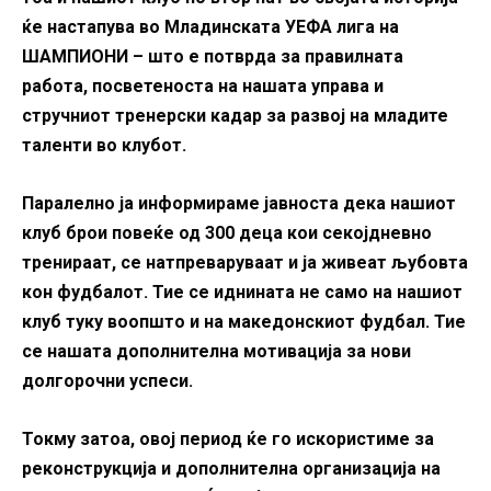
ќе настапува во Младинската УЕФА лига на
ШАМПИОНИ – што е потврда за правилната
работа, посветеноста на нашата управа и
стручниот тренерски кадар за развој на младите
таленти во клубот.
Паралелно ја информираме јавноста дека нашиот
клуб брои повеќе од 300 деца кои секојдневно
тренираат, се натпреваруваат и ја живеат љубовта
кон фудбалот. Тие се иднината не само на нашиот
клуб туку воопшто и на македонскиот фудбал. Тие
се нашата дополнителна мотивација за нови
долгорочни успеси.
Токму затоа, овој период ќе го искористиме за
реконструкција и дополнителна организација на