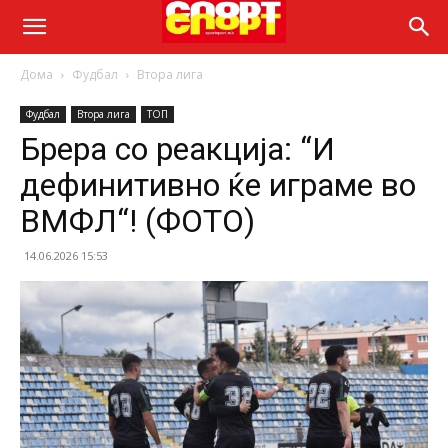
Дома
Фудбал
Втора лига
Фудбал
Втора лига
ТОП
Брера со реакција: “И
дефинитивно ќе играме во
ВМФЛ“! (ФОТО)
14.06.2026 15:53