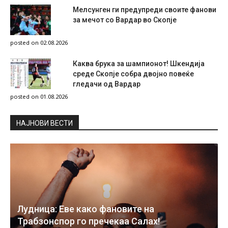
Мелсунген ги предупреди своите фанови
за мечот со Вардар во Скопје
posted on 02.08.2026
Каква брука за шампионот! Шкендија
среде Скопје собра двојно повеќе
гледачи од Вардар
posted on 01.08.2026
НAЈНОВИ ВЕСТИ
Лудница: Еве како фановите на
Трабзонспор го пречекаа Салах!