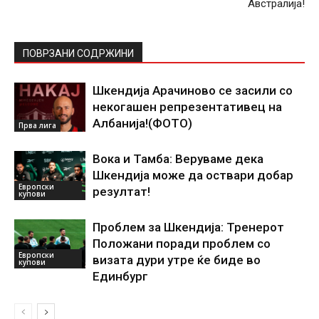
Австралија!
ПОВРЗАНИ СОДРЖИНИ
Шкендија Арачиново се засили со
некогашен репрезентативец на
Албанија!(ФОТО)
Прва лига
Вока и Тамба: Веруваме дека
Шкендија може да оствари добар
Европски
резултат!
купови
Проблем за Шкендија: Тренерот
Положани поради проблем со
Европски
визата дури утре ќе биде во
купови
Единбург