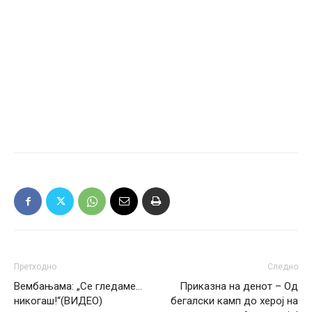
Претходно
Следно
Вембањама: „Се гледаме…
Приказна на денот – Од
никогаш!“(ВИДЕО)
бегалски камп до херој на