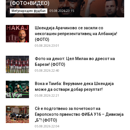
(ФОТО+ВИДЕО)
05.08.2026 23:15
Меѓународен фудбал
Шкендија Арачиново се засили со
некогашен репрезентативец на Албанија!
(ФОТО)
05.08.2026 23:01
Фото на денот: Цел Милан во дресот на
Барези! (ФОТО)
05.08.2026 22:40
Вока и Тамба: Веруваме дека Шкендија
може да оствари добар резултат!
05.08.2026 22:21
Сѐ е подготвено за почетокот на
Европското првенство ФИБА У16 – Дивизија
„Б“! (ФОТО)
05.08.2026 22:04