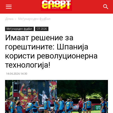
Дома
Меѓународен фудбал
Меѓународен фудбал
СП 2026
Имаат решение за
горештините: Шпанија
користи револуционерна
технологија!
14.06.2026 14:30