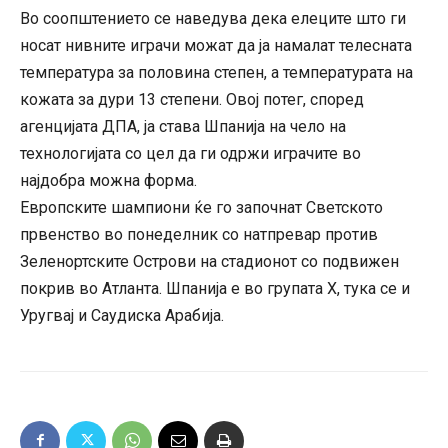
Во соопштението се наведува дека елеците што ги
носат нивните играчи можат да ја намалат телесната
температура за половина степен, а температурата на
кожата за дури 13 степени. Овој потег, според
агенцијата ДПА, ја става Шпанија на чело на
технологијата со цел да ги одржи играчите во
најдобра можна форма.
Европските шампиони ќе го започнат Светското
првенство во понеделник со натпревар против
Зеленортските Острови на стадионот со подвижен
покрив во Атланта. Шпанија е во групата Х, тука се и
Уругвај и Саудиска Арабија.