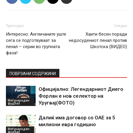
Претходно
Следно
Интересно: Англичаните уште
Хаити бесен поради
сега се подготвуваат за
недосудениот пенал против
пенал – серии во групната
Шкотска (ВИДЕО)
фаза!
ПОВРЗАНИ СОДРЖИНИ
Официјално: Легендарниот Диего
Форлан е нов селектор на
Меѓународен
Уругвај(ФОТО)
фудбал
Далиќ има договор со ОАЕ за 5
милиони евра годишно
Меѓународен
фудбал