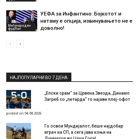
УЕФА за Инфантино: Бојкотот и
натаму е опција, извинувањето не е
Меѓународен
доволно!
фудбал
НАЈПОПУЛАРНИ ВО 7 ДЕНА
„Епски срам“ за Црвена Звезда, Динамо
Загреб со „петарда“ го најави плеј-офот
posted on 04.08.2026
Го освои Мундијалот, беше најдобар
играч на СП, а сега јава коњи на
Дурмитор во Црна Гора!