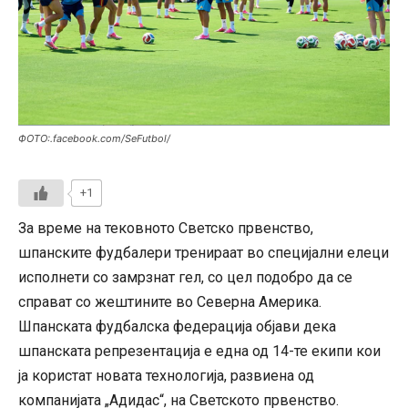
ФОТО:.facebook.com/SeFutbol/
+1
За време на тековното Светско првенство,
шпанските фудбалери тренираат во специјални елеци
исполнети со замрзнат гел, со цел подобро да се
справат со жештините во Северна Америка.
Шпанската фудбалска федерација објави дека
шпанската репрезентација е една од 14-те екипи кои
ја користат новата технологија, развиена од
компанијата „Адидас“, на Светското првенство.