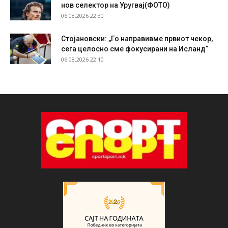
нов селектор на Уругвај(ФОТО)
06.08.2026 22:30
Стојановски: „Го направивме првиот чекор,
сега целосно сме фокусирани на Исланд“
06.08.2026 22:10