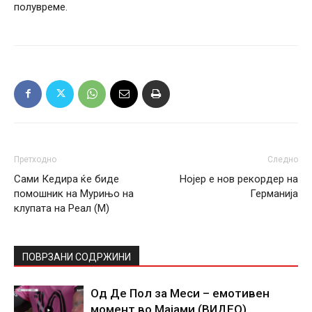
полувреме.
Претходно
Следно
Сами Кедира ќе биде
Нојер е нов рекордер на
помошник на Мурињо на
Германија
клупата на Реал (М)
ПОВРЗАНИ СОДРЖИНИ
Од Де Пол за Меси – емотивен
момент во Мајами (ВИДЕО)