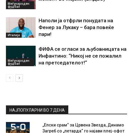
Меѓународен
фудбал
Наполи ја отфрли понудата на
Фенер за Лукаку – бара повеќе
пари!
Италија
ФИФА се огласи за љубовницата на
Инфантино: “Никој не се пожалил
Меѓународен
на претседателот!“
фудбал
НАЈПОПУЛАРНИ ВО 7 ДЕНА
„Епски срам“ за Црвена Звезда, Динамо
Загреб со „петарда“ го најави плеј-офот