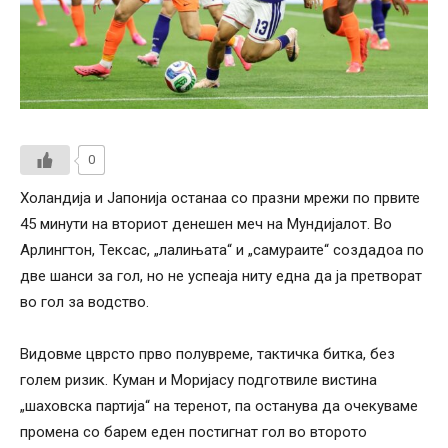
0
Холандија и Јапонија останаа со празни мрежи по првите
45 минути на вториот денешен меч на Мундијалот. Во
Арлингтон, Тексас, „лалињата“ и „самураите“ создадоа по
две шанси за гол, но не успеаја ниту една да ја претворат
во гол за водство.
Видовме цврсто прво полувреме, тактичка битка, без
голем ризик. Куман и Моријасу подготвиле вистина
„шаховска партија“ на теренот, па останува да очекуваме
промена со барем еден постигнат гол во второто