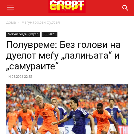
Дома
Меѓународен фудбал
Меѓународен фудбал
СП 2026
Полувреме: Без голови на
дуелот меѓу „лалињата“ и
„самураите“
14.06.2026 22:52