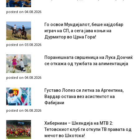
posted on 04.08.2026
Го освои Мундијалот, беше најдобар
играч на СП, а сега јава коњи на
Дурмитор во Црна Гора!
posted on 03.08.2026
Поранешната свршеница на Лука Дончиќ
се откажа од тужбата за алиментација
posted on 04.08.2026
Густаво Лопез си летна за Аргентина,
Вардар остана вез асистентот на
Фабијани
posted on 06.08.2026
Хиберниан – Шкендија на МТВ 2:
Тетовскиот клуб ги откупи ТВ правата од
мечот во Шкотска!