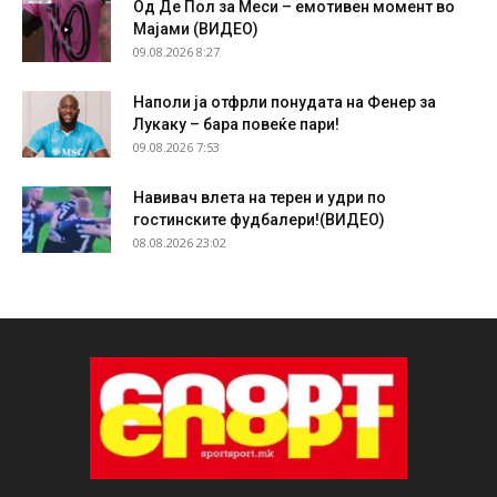
Од Де Пол за Меси – емотивен момент во
Мајами (ВИДЕО)
09.08.2026 8:27
Наполи ја отфрли понудата на Фенер за
Лукаку – бара повеќе пари!
09.08.2026 7:53
Навивач влета на терен и удри по
гостинските фудбалери!(ВИДЕО)
08.08.2026 23:02