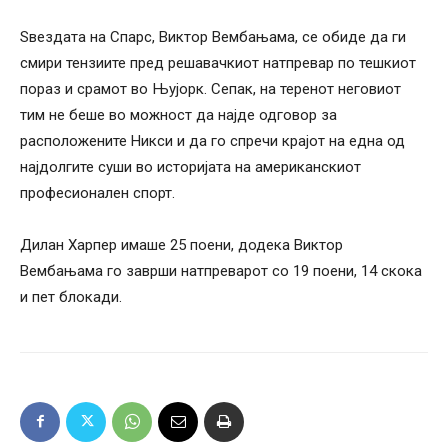
Ѕвездата на Спарс, Виктор Вембањама, се обиде да ги
смири тензиите пред решавачкиот натпревар по тешкиот
пораз и срамот во Њујорк. Сепак, на теренот неговиот
тим не беше во можност да најде одговор за
расположените Никси и да го спречи крајот на една од
најдолгите суши во историјата на американскиот
професионален спорт.
Дилан Харпер имаше 25 поени, додека Виктор
Вембањама го заврши натпреварот со 19 поени, 14 скока
и пет блокади.