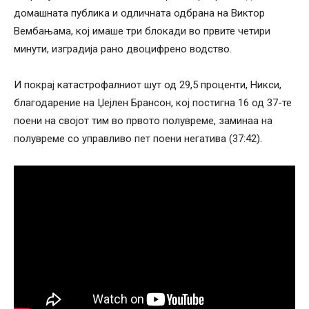
домашната публика и одличната одбрана на Виктор
Вембањама, кој имаше три блокади во првите четири
минути, изградија рано двоцифрено водство.
И покрај катастрофалниот шут од 29,5 проценти, Никси,
благодарение на Џејлен Брансон, кој постигна 16 од 37-те
поени на својот тим во првото полувреме, заминаа на
полувреме со управливо пет поени негатива (37:42).