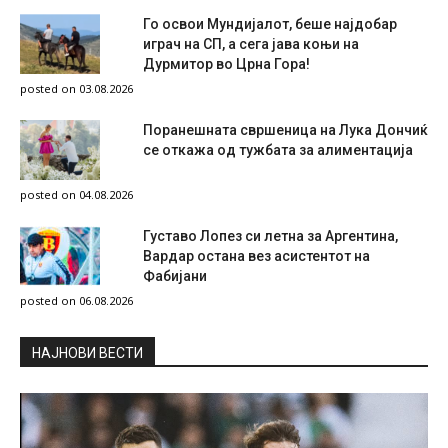
Го освои Мундијалот, беше најдобар
играч на СП, а сега јава коњи на
Дурмитор во Црна Гора!
posted on 03.08.2026
Поранешната свршеница на Лука Дончиќ
се откажа од тужбата за алиментација
posted on 04.08.2026
Густаво Лопез си летна за Аргентина,
Вардар остана вез асистентот на
Фабијани
posted on 06.08.2026
НAЈНОВИ ВЕСТИ