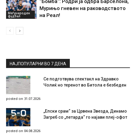
“Бомба“: Родри ја одбра Барселона,
Мурињо гневен на раководството
Меѓународен
на Реал!
фудбал
НАЈПОПУЛАРНИ ВО 7 ДЕНА
Се подготвува спектакл на Здравко
Чолиќ но теренот во Битола е безбеден
posted on 31.07.2026
„Епски срам“ за Црвена Звезда, Динамо
Загреб со „петарда“ го најави плеј-офот
posted on 04.08.2026