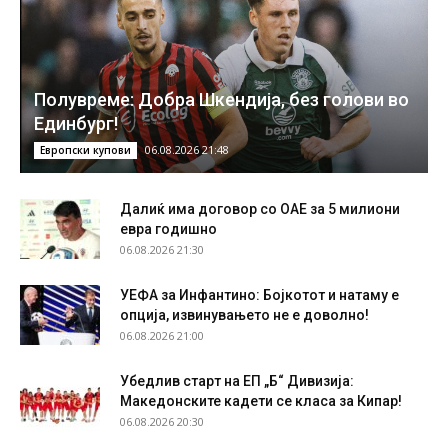
Полувреме: Добра Шкендија, без голови во
Единбург!
06.08.2026 21:48
Европски купови
Далиќ има договор со ОАЕ за 5 милиони
евра годишно
06.08.2026 21:30
УЕФА за Инфантино: Бојкотот и натаму е
опција, извинувањето не е доволно!
06.08.2026 21:00
Убедлив старт на ЕП „Б“ Дивизија:
Македонските кадети се класа за Кипар!
06.08.2026 20:30