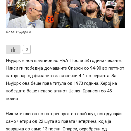
Фото: Њујорк Х
0
Њујорк е нов шампион во НБА. После 53 години чекање,
Никси ги победија домашните Спарси со 94-90 во петтиот
натпревар од финалето за конечни 4-1 во серијата. За
Њујорк ова беше прва титула од 1973 година. Херој на
победата беше неверојатниот Џејлен Брансон со 45
поени.
Никсите влегоа во натпреварот со слаб шут, погодувајќи
само четири од 22 шута во првата четвртина, која ја
завршија со само 13 поени. Спарси, охрабрени од