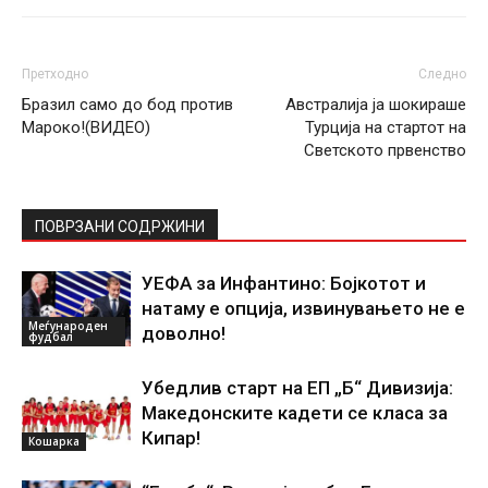
Претходно
Следно
Бразил само до бод против
Австралија ја шокираше
Мароко!(ВИДЕО)
Турција на стартот на
Светското првенство
ПОВРЗАНИ СОДРЖИНИ
УЕФА за Инфантино: Бојкотот и
натаму е опција, извинувањето не е
Меѓународен
доволно!
фудбал
Убедлив старт на ЕП „Б“ Дивизија:
Македонските кадети се класа за
Кипар!
Кошарка