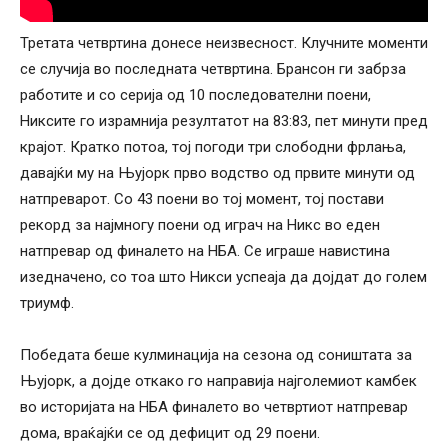
Третата четвртина донесе неизвесност. Клучните моменти
се случија во последната четвртина. Брансон ги забрза
работите и со серија од 10 последователни поени,
Никсите го израмнија резултатот на 83:83, пет минути пред
крајот. Кратко потоа, тој погоди три слободни фрлања,
давајќи му на Њујорк прво водство од првите минути од
натпреварот. Со 43 поени во тој момент, тој постави
рекорд за најмногу поени од играч на Никс во еден
натпревар од финалето на НБА. Се играше навистина
изедначено, со тоа што Никси успеаја да дојдат до голем
триумф.
Победата беше кулминација на сезона од соништата за
Њујорк, а дојде откако го направија најголемиот камбек
во историјата на НБА финалето во четвртиот натпревар
дома, враќајќи се од дефицит од 29 поени.