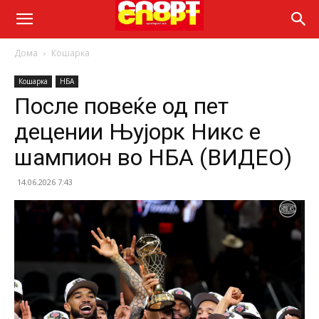
Дома
Кошарка
Кошарка
НБА
После повеќе од пет
децении Њујорк Никс е
шампион во НБА (ВИДЕО)
14.06.2026 7:43