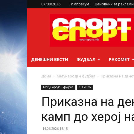
07/08/2026
Импресум
Ценовник за реклам
sportsport.mk
ДЕНЕШНИ ВЕСТИ
ФУДБАЛ
РАКОМЕТ
Дома
Меѓународен фудбал
Приказна на денот
Меѓународен фудбал
СП 2026
Приказна на де
камп до херој н
14.06.2026 16:15