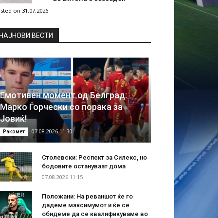
sted on 31.07.2026
НAЈНОВИ ВЕСТИ
Емотивен момент од Белград:
Марко Ѓорчески со порака за
Јовиќ!
07.08.2026 11:30
Ракомет
Столевски: Респект за Силекс, но
бодовите остануваат дома
07.08.2026 11:15
Положани: На реваншот ќе го
дадеме максимумот и ќе се
обидеме да се квалификуваме во