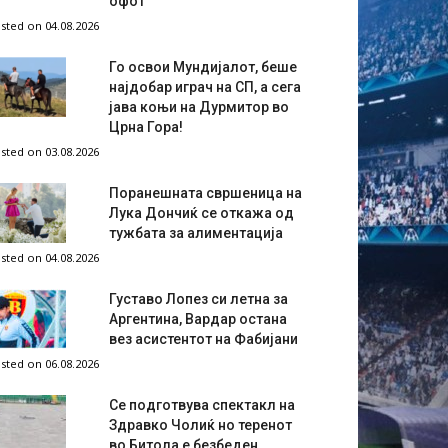
офот
sted on 04.08.2026
Го освои Мундијалот, беше
најдобар играч на СП, а сега
јава коњи на Дурмитор во
Црна Гора!
sted on 03.08.2026
Поранешната свршеница на
Лука Дончиќ се откажа од
тужбата за алиментација
sted on 04.08.2026
Густаво Лопез си летна за
Аргентина, Вардар остана
вез асистентот на Фабијани
sted on 06.08.2026
Се подготвува спектакл на
Здравко Чолиќ но теренот
во Битола е безбеден