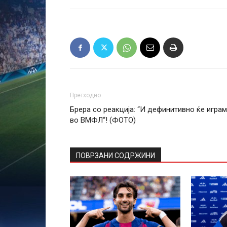
Претходно
Брера со реакција: “И дефинитивно ќе игра
во ВМФЛ“! (ФОТО)
ПОВРЗАНИ СОДРЖИНИ