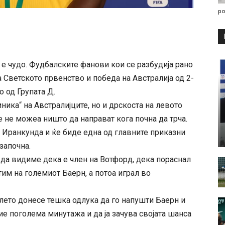
po
 е чудо. Фудбалските фанови кои се разбудија рано
Светското првенство и победа на Австралија од 2-
о од Групата Д.
ника“ на Австралијците, но и дрскоста на левото
те не можеа ништо да направат кога почна да трча.
и Иранкунда и ќе биде една од главните приказни
започна.
да видиме дека е член на Вотфорд, дека пораснал
им на големиот Баерн, а потоа играл во
 лето донесе тешка одлука да го напушти Баерн и
ие поголема минутажа и да ја зачува својата шанса