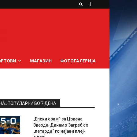
ОРТОВИ
МАГАЗИН
ФОТОГАЛЕРИЈА
НАЈПОПУЛАРНИ ВО 7 ДЕНА
„Епски срам“ за Црвена
Звезда, Динамо Загреб со
„петарда“ го најави плеј-