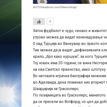
ФОТО:facebook.com/fifaworldcup/
0
Затоа фудбалот е чудо, секако и животот
утрово можеа да видат изненадување на 
0 над Турција во Ванкувер во првото кол
Тие можеа да ја видат „дефанзивната кли
крило, „брз како куршум“, за кого Турци
Тој човек има 20 години, се вика Нестор
на ова Светско првенство, иако штотуку 
Во неговата играчка биографија можеме 
во Аделаида, дека поминал низ вториот т
Швајцарија за Грасхоперс.
По позајмицата во Грасхоперс, минатото
да се пресели во Вотфорд, со цел да доб