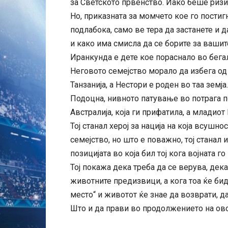
за Светското првенство. Иако беше ризич
Но, приказната за момчето кое го постиг
подлабока, само ве тера да застанете и
и како има смисла да се борите за вашит
Иранкунда е дете кое пораснало во бега
Неговото семејство морало да избега о
Танзанија, а Нестори е роден во таа земја.
Подоцна, нивното патување во потрага п
Австралија, која ги прифатила, а младиот
Тој станал херој за нација на која всушно
семејство, но што е поважно, тој станал 
позицијата во која бил тој кога војната г
Тој покажа дека треба да се верува, дек
животните предизвици, а кога тоа ќе бид
место“ и животот ќе знае да возврати, д
Што и да прави во продолжението на ов