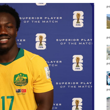
po
po
po
po