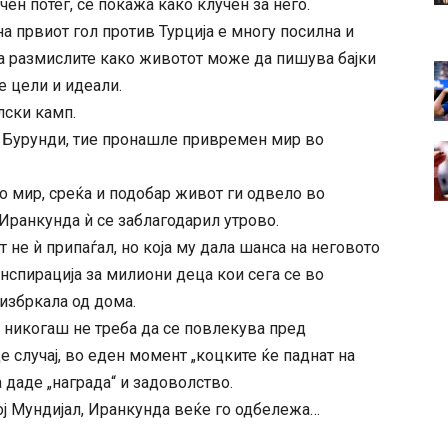
ен потег, се покажа како клучен за него.
на првиот гол против Турција е многу посилна и
 да размислите како животот може да пишува бајки
е цели и идеали.
лски камп.
д Бурунди, тие пронашле привремен мир во
о мир, среќа и подобар живот ги одвело во
 Иранкунда ѝ се заблагодарил утрово.
ст не ѝ припаѓал, но која му дала шанса на неговото
инспирација за милиони деца кои сега се во
о избркала од дома.
а никогаш не треба да се повлекува пред
е случај, во еден момент „коцките ќе паднат на
а даде „награда“ и задоволство.
ој Мундијал, Иранкунда веќе го одбележа…