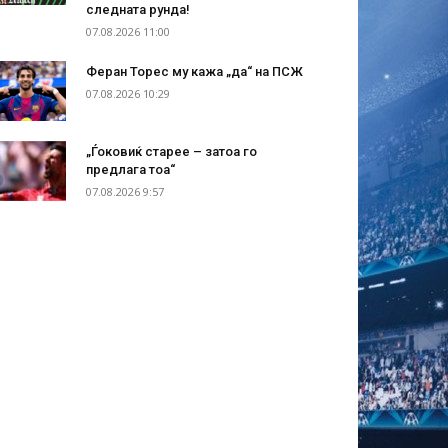
следната рунда!
07.08.2026 11:00
Феран Торес му кажа „да“ на ПСЖ
07.08.2026 10:29
„Ѓоковиќ старее – затоа го
предлага тоа“
07.08.2026 9:57