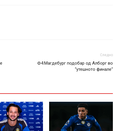
Следно
ме
Ф4:Магдебург подобар од Алборг во
“утешното финале“