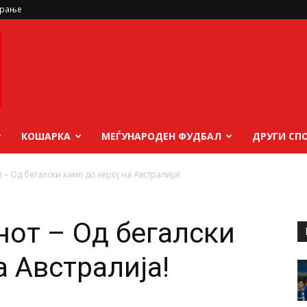
ирање
КОШАРКА
МЕЃУНАРОДЕН ФУДБАЛ
ДРУГИ СП
 – Од бегалски камп до херој на Австралија!
нот – Од бегалски
а Австралија!