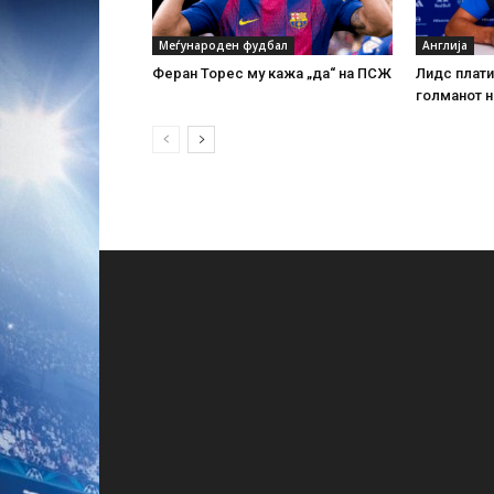
Меѓународен фудбал
Англија
Феран Торес му кажа „да“ на ПСЖ
Лидс плати
голманот н