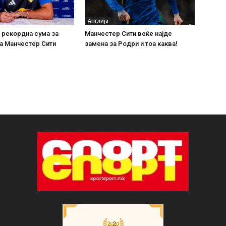
Англија
 рекордна сума за
Манчестер Сити веќе најде
а Манчестер Сити
замена за Родри и тоа каква!