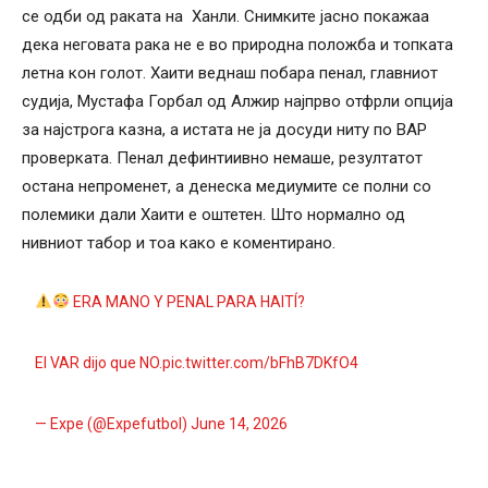
се одби од раката на Ханли. Снимките јасно покажаа
дека неговата рака не е во природна положба и топката
летна кон голот. Хаити веднаш побара пенал, главниот
судија, Мустафа Горбал од Алжир најпрво отфрли опција
за најстрога казна, а истата не ја досуди ниту по ВАР
проверката. Пенал дефинтиивно немаше, резултатот
остана непроменет, а денеска медиумите се полни со
полемики дали Хаити е оштетен. Што нормално од
нивниот табор и тоа како е коментирано.
ERA MANO Y PENAL PARA HAITÍ?
El VAR dijo que NO.
pic.twitter.com/bFhB7DKfO4
— Expe (@Expefutbol)
June 14, 2026