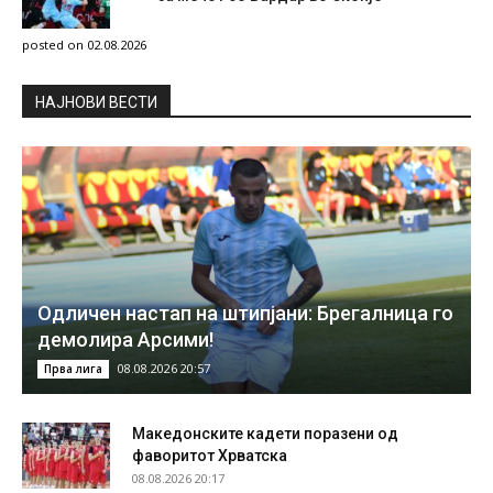
posted on 02.08.2026
НAЈНОВИ ВЕСТИ
Одличен настап на штипјани: Брегалница го
демолира Арсими!
08.08.2026 20:57
Прва лига
Македонските кадети поразени од
фаворитот Хрватска
08.08.2026 20:17