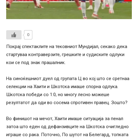
0
Покрај спектаклите на тековниот Мундијал, секако дека
стартуваа контраверзите, грешките и судиските одлуки
кои се под знак прашалник.
На синоќешниот дуел од групата Ц во кој што се сретнаа
селекции на Хаити и Шкотска имаше спорна одлука.
Шкотска победи со 1:0, но многу лесно можеше
резултатот да оди во сосема спротивен правец. Зошто?
Во финишот на мечот, Хаити имаше ситуација за пенал
затоа што еден од дефанзивците на Шкотска очигледно
играше со рака. Поточно, По шутот на Белегард, топката