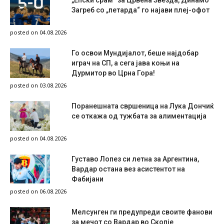
Загреб со „петарда“ го најави плеј-офот
posted on 04.08.2026
Го освои Мундијалот, беше најдобар
играч на СП, а сега јава коњи на
Дурмитор во Црна Гора!
posted on 03.08.2026
Поранешната свршеница на Лука Дончиќ
се откажа од тужбата за алиментација
posted on 04.08.2026
Густаво Лопез си летна за Аргентина,
Вардар остана вез асистентот на
Фабијани
posted on 06.08.2026
Мелсунген ги предупреди своите фанови
за мечот со Вардар во Скопје