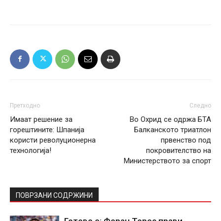
Претходно
Следно
Имаат решение за
Во Охрид се одржа БТА
горештините: Шпанија
Балканското триатлон
користи револуционерна
првенство под
технологија!
покровителство на
Министерството за спорт
ПОВРЗАНИ СОДРЖИНИ
Готово е: Феран Торес прави