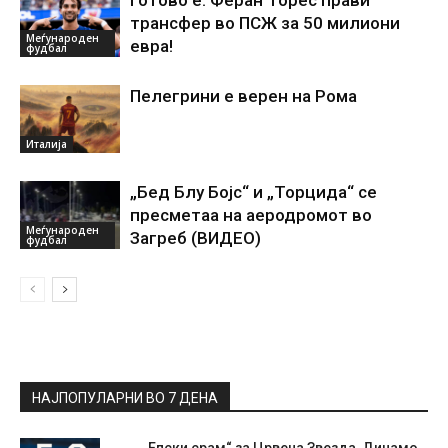
трансфер во ПСЖ за 50 милиони
Меѓународен
евра!
фудбал
Пелегрини е верен на Рома
Италија
„Бед Блу Бојс“ и „Торцида“ се
пресметаа на аеродромот во
Меѓународен
Загреб (ВИДЕО)
фудбал
НАЈПОПУЛАРНИ ВО 7 ДЕНА
„Епски срам“ за Црвена Звезда, Динамо