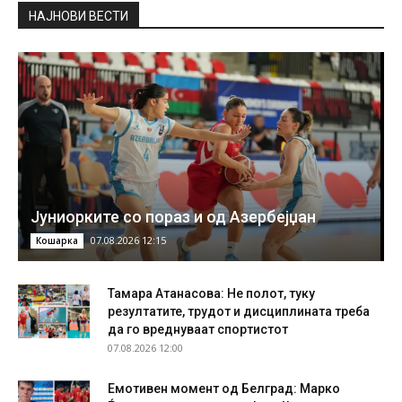
НAЈНОВИ ВЕСТИ
Јуниорките со пораз и од Азербејџан
07.08.2026 12:15
Кошарка
Тамара Атанасова: Не полот, туку
резултатите, трудот и дисциплината треба
да го вреднуваат спортистот
07.08.2026 12:00
Емотивен момент од Белград: Марко