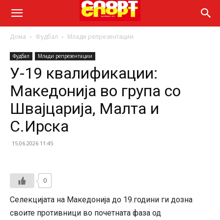
Дома
Фудбал
Млади репрезентации
Фудбал
Млади репрезентации
У-19 квалификации:
Македонија во група со
Швајцарија, Малта и
С.Ирска
15.06.2026 11:45
0
Селекцијата на Македонија до 19.години ги дозна
своите противници во почетната фаза од