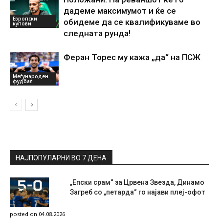
дадеме максимумот и ќе се
Европски
обидеме да се квалификуваме во
купови
следната рунда!
Феран Торес му кажа „да“ на ПСЖ
Меѓународен
фудбал
НАЈПОПУЛАРНИ ВО 7 ДЕНА
„Епски срам“ за Црвена Звезда, Динамо
Загреб со „петарда“ го најави плеј-офот
posted on 04.08.2026