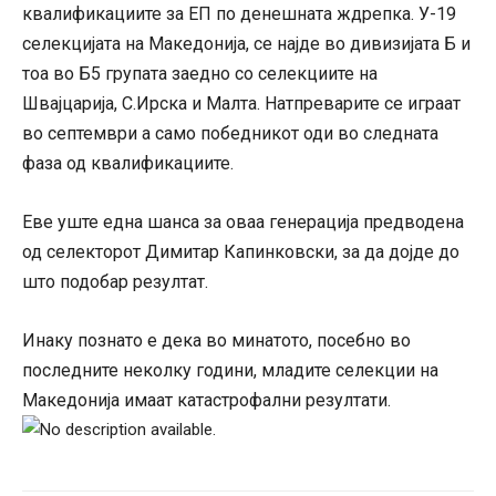
квалификациите за ЕП по денешната ждрепка. У-19
селекцијата на Македонија, се најде во дивизијата Б и
тоа во Б5 групата заедно со селекциите на
Швајцарија, С.Ирска и Малта. Натпреварите се играат
во септември а само победникот оди во следната
фаза од квалификациите.
Еве уште една шанса за оваа генерација предводена
од селекторот Димитар Капинковски, за да дојде до
што подобар резултат.
Инаку познато е дека во минатото, посебно во
последните неколку години, младите селекции на
Македонија имаат катастрофални резултати.