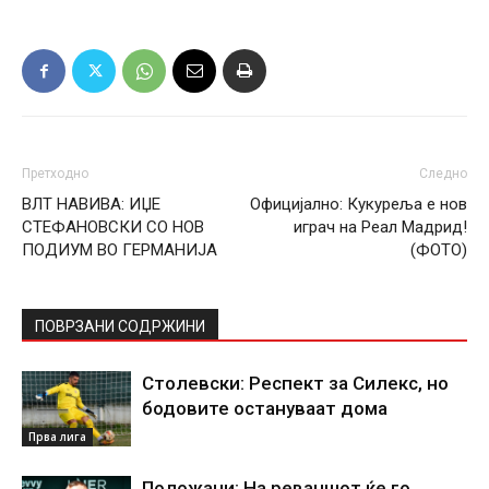
Претходно
Следно
ВЛТ НАВИВА: ИЏЕ
Официјално: Кукуреља е нов
СТЕФАНОВСКИ СО НОВ
играч на Реал Мадрид!
ПОДИУМ ВО ГЕРМАНИЈА
(ФОТО)
ПОВРЗАНИ СОДРЖИНИ
Столевски: Респект за Силекс, но
бодовите остануваат дома
Прва лига
Положани: На реваншот ќе го