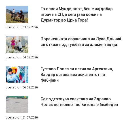
Го освои Мундијалот, беше најдобар
играч на СП, а сега јава коњи на
Дурмитор во Црна Гора!
posted on 03.08.2026
Поранешната свршеница на Лука Дончиќ
се откажа од тужбата за алиментација
posted on 04.08.2026
Густаво Лопез си летна за Аргентина,
Вардар остана вез асистентот на
Фабијани
posted on 06.08.2026
Се подготвува спектакл на Здравко
Чолиќ но теренот во Битола е безбеден
posted on 31.07.2026