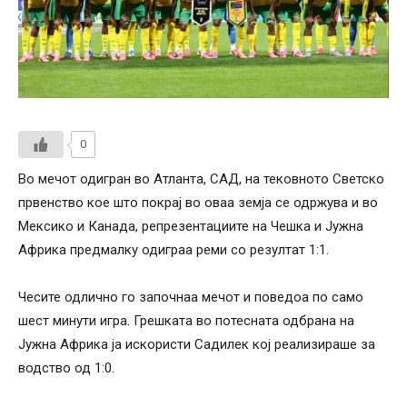
0
Во мечот одигран во Атланта, САД, на тековното Светско
првенство кое што покрај во оваа земја се одржува и во
Мексико и Канада, репрезентациите на Чешка и Јужна
Африка предмалку одиграа реми со резултат 1:1.
Чесите одлично го започнаа мечот и поведоа по само
шест минути игра. Грешката во потесната одбрана на
Јужна Африка ја искористи Садилек кој реализираше за
водство од 1:0.