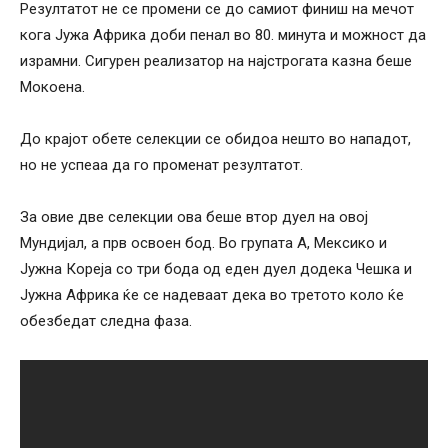
Резултатот не се промени се до самиот финиш на мечот
кога Јужа Африка доби пенал во 80. минута и можност да
израмни. Сигурен реализатор на најстрогата казна беше
Мокоена.
До крајот обете селекции се обидоа нешто во нападот,
но не успеаа да го променат резултатот.
За овие две селекции ова беше втор дуел на овој
Мундијал, а прв освоен бод. Во групата А, Мексико и
Јужна Кореја со три бода од еден дуел додека Чешка и
Јужна Африка ќе се надеваат дека во третото коло ќе
обезбедат следна фаза.