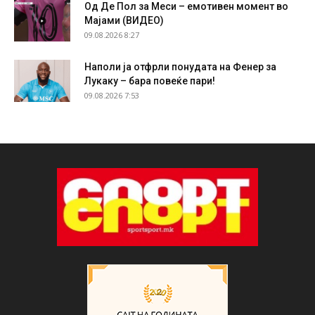
Од Де Пол за Меси – емотивен момент во
Мајами (ВИДЕО)
09.08.2026 8:27
Наполи ја отфрли понудата на Фенер за
Лукаку – бара повеќе пари!
09.08.2026 7:53