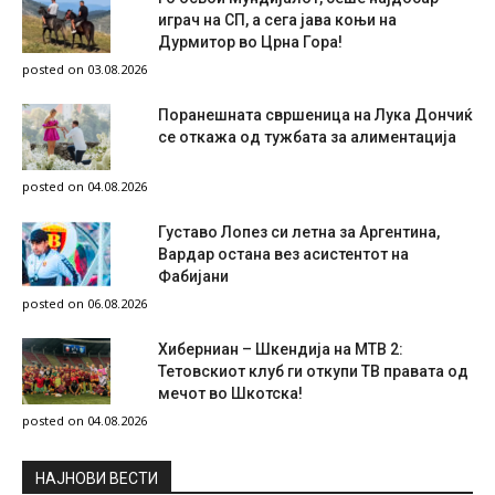
играч на СП, а сега јава коњи на
Дурмитор во Црна Гора!
posted on 03.08.2026
Поранешната свршеница на Лука Дончиќ
се откажа од тужбата за алиментација
posted on 04.08.2026
Густаво Лопез си летна за Аргентина,
Вардар остана вез асистентот на
Фабијани
posted on 06.08.2026
Хиберниан – Шкендија на МТВ 2:
Тетовскиот клуб ги откупи ТВ правата од
мечот во Шкотска!
posted on 04.08.2026
НAЈНОВИ ВЕСТИ