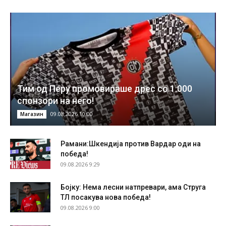
Тим од Перу промовираше дрес со 1.000
спонзори на него!
09.08.2026 10:00
Магазин
Рамани:Шкендија против Вардар оди на
победа!
09.08.2026 9:29
Бојку: Нема лесни натпревари, ама Струга
ТЛ посакува нова победа!
09.08.2026 9:00