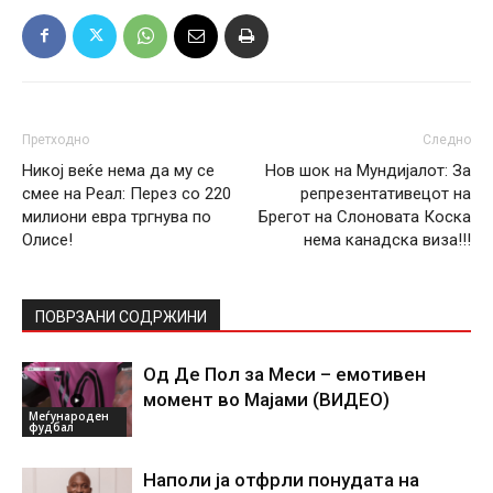
Претходно
Следно
Никој веќе нема да му се
Нов шок на Мундијалот: За
смее на Реал: Перез со 220
репрезентативецот на
милиони евра тргнува по
Брегот на Слоновата Коска
Олисе!
нема канадска виза!!!
ПОВРЗАНИ СОДРЖИНИ
Од Де Пол за Меси – емотивен
момент во Мајами (ВИДЕО)
Меѓународен
фудбал
Наполи ја отфрли понудата на