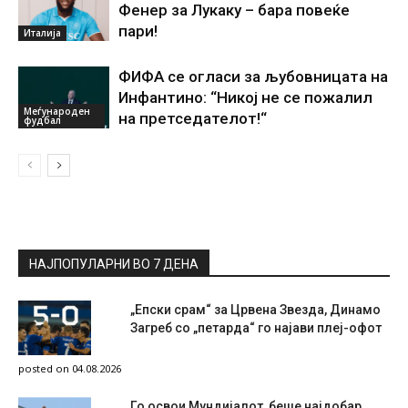
Фенер за Лукаку – бара повеќе
пари!
Италија
ФИФА се огласи за љубовницата на
Инфантино: “Никој не се пожалил
Меѓународен
на претседателот!“
фудбал
НАЈПОПУЛАРНИ ВО 7 ДЕНА
„Епски срам“ за Црвена Звезда, Динамо
Загреб со „петарда“ го најави плеј-офот
posted on 04.08.2026
Го освои Мундијалот, беше најдобар