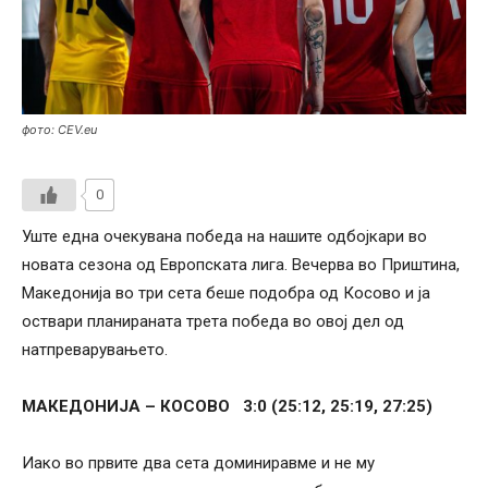
фото: CEV.eu
0
Уште една очекувана победа на нашите одбојкари во
новата сезона од Европската лига. Вечерва во Приштина,
Македонија во три сета беше подобра од Косово и ја
оствари планираната трета победа во овој дел од
натпреварувањето.
МАКЕДОНИЈА – КОСОВО 3:0 (25:12, 25:19, 27:25)
Иако во првите два сета доминиравме и не му