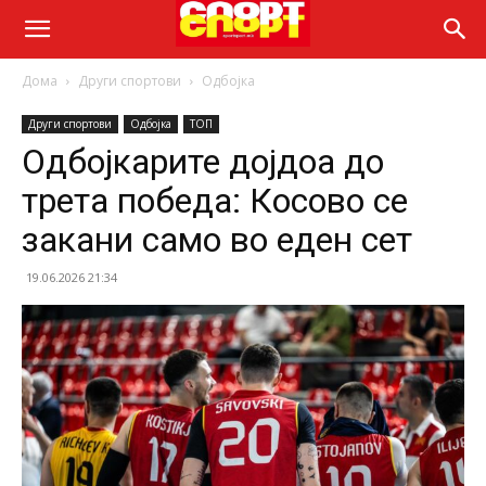
Дома
Други спортови
Одбојка
Други спортови
Одбојка
ТОП
Одбојкарите дојдоа до
трета победа: Косово се
закани само во еден сет
19.06.2026 21:34