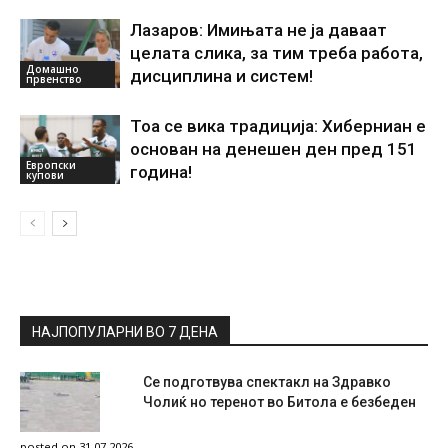
Лазаров: Имињата не ја даваат
целата слика, за тим треба работа,
Домашно
дисциплина и систем!
првенство
Тоа се вика традиција: Хиберниан е
основан на денешен ден пред 151
Европски
година!
купови
НАЈПОПУЛАРНИ ВО 7 ДЕНА
Се подготвува спектакл на Здравко
Чолиќ но теренот во Битола е безбеден
posted on 31.07.2026