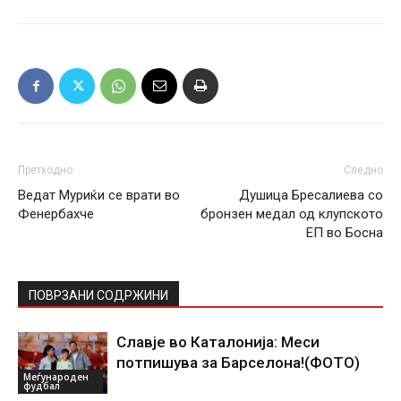
Претходно
Следно
Ведат Муриќи се врати во
Душица Бресалиева со
Фенербахче
бронзен медал од клупското
ЕП во Босна
ПОВРЗАНИ СОДРЖИНИ
Славје во Каталонија: Меси
потпишува за Барселона!(ФОТО)
Меѓународен
фудбал