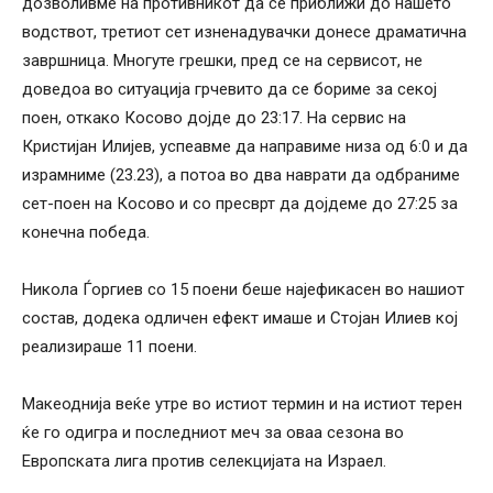
дозволивме на противникот да се приближи до нашето
водствот, третиот сет изненадувачки донесе драматична
завршница. Многуте грешки, пред се на сервисот, не
доведоа во ситуација грчевито да се бориме за секој
поен, откако Косово дојде до 23:17. На сервис на
Кристијан Илијев, успеавме да направиме низа од 6:0 и да
израмниме (23.23), а потоа во два наврати да одбраниме
сет-поен на Косово и со пресврт да дојдеме до 27:25 за
конечна победа.
Никола Ѓоргиев со 15 поени беше најефикасен во нашиот
состав, додека одличен ефект имаше и Стојан Илиев кој
реализираше 11 поени.
Макеоднија веќе утре во истиот термин и на истиот терен
ќе го одигра и последниот меч за оваа сезона во
Европската лига против селекцијата на Израел.