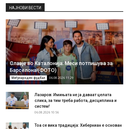
НAЈНОВИ ВЕСТИ
Славје во Каталонија: Меси потпишува за
Барселона!(ФОТО)
06.08.2026 11:29
Меѓународен фудбал
Лазаров: Имињата не ја даваат целата
слика, за тим треба работа, дисциплина и
систем!
06.08.2026 10:56
Тоа се вика традиција: Хиберниан е основан