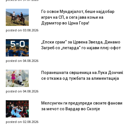
Го освои Мундијалот, беше најдобар
играч на СП, а сега јава коњи на
Дурмитор во Црна Гора!
posted on 03.08.2026
„Епски срам“ за Црвена Звезда, Динамо
Загреб со „петарда“ го најави плеј-офот
posted on 04.08.2026
Поранешната свршеница на Лука Дончиќ
се откажа од тужбата за алиментација
posted on 04.08.2026
Мелсунген ги предупреди своите фанови
за мечот со Вардар во Скопје
posted on 02.08.2026