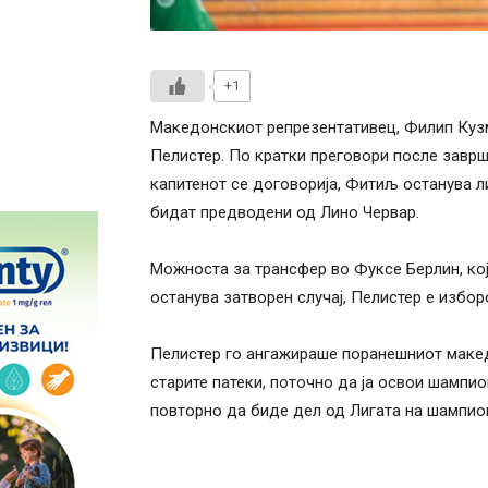
+1
Македонскиот репрезентативец, Филип Кузм
Пелистер. По кратки преговори после заврш
капитенот се договорија, Фитиљ останува л
бидат предводени од Лино Червар.
Можноста за трансфер во Фуксе Берлин, ко
останува затворен случај, Пелистер е избор
Пелистер го ангажираше поранешниот макед
старите патеки, поточно да ја освои шампио
повторно да биде дел од Лигата на шампио