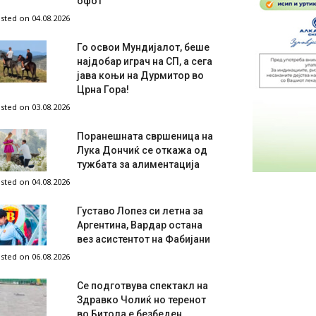
офот
sted on 04.08.2026
Го освои Мундијалот, беше
најдобар играч на СП, а сега
јава коњи на Дурмитор во
Црна Гора!
sted on 03.08.2026
Поранешната свршеница на
Лука Дончиќ се откажа од
тужбата за алиментација
sted on 04.08.2026
Густаво Лопез си летна за
Аргентина, Вардар остана
вез асистентот на Фабијани
sted on 06.08.2026
Се подготвува спектакл на
Здравко Чолиќ но теренот
во Битола е безбеден