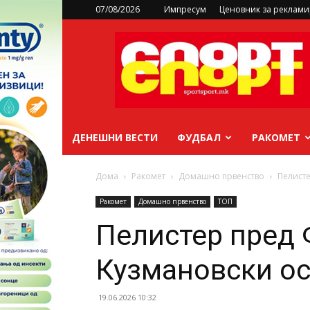
07/08/2026
Импресум
Ценовник за реклам
sportsport.mk
ДЕНЕШНИ ВЕСТИ
ФУДБАЛ
РАКОМЕТ
Дома
Ракомет
Домашно првенство
Пелисте
Ракомет
Домашно првенство
ТОП
Пелистер пред 
Кузмановски ос
19.06.2026 10:32