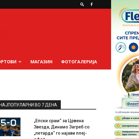
ОРТОВИ
МАГАЗИН
ФОТОГАЛЕРИЈА
НАЈПОПУЛАРНИ ВО 7 ДЕНА
„Епски срам“ за Црвена
Звезда, Динамо Загреб со
„петарда“ го најави плеј-