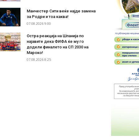
Манчестер Сити веќе најде замена
за Родри и тоа каква!
07.08.2026 9:00
Остра реакција на Шпанија по
најавите дека ФИФА ќе му го
додели финалето на СП 2030 на
Мароко!
07.08.2026 8:25