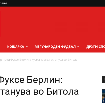
ирање
КОШАРКА
МЕЃУНАРОДЕН ФУДБАЛ
ДРУГИ СП
р пред Фуксе Берлин: Кузмановски останува во Битола
Фуксе Берлин:
танува во Битола