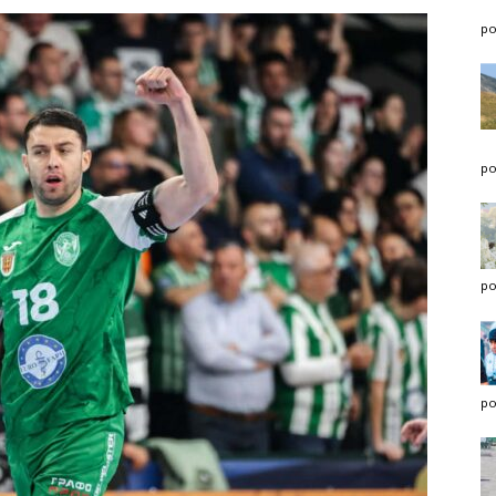
po
po
po
po