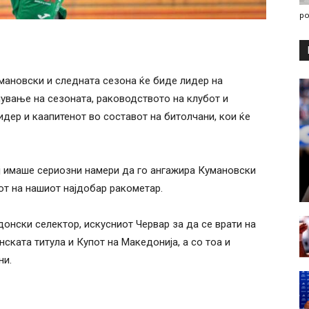
po
ановски и следната сезона ќе биде лидер на
ување на сезоната, раководството на клубот и
идер и каапитенот во составот на битолчани, кои ќе
ј имаше сериозни намери да го ангажира Кумановски
от на нашиот најдобар ракометар.
онски селектор, искусниот Червар за да се врати на
нската титула и Купот на Македонија, а со тоа и
ни.