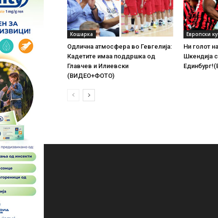
Кошарка
Европски к
Одлична атмосфера во Гевгелија:
Ни голот н
Кадетите имаа поддршка од
Шкендија с
Главчев и Илиевски
Единбург!
(ВИДЕО+ФОТО)