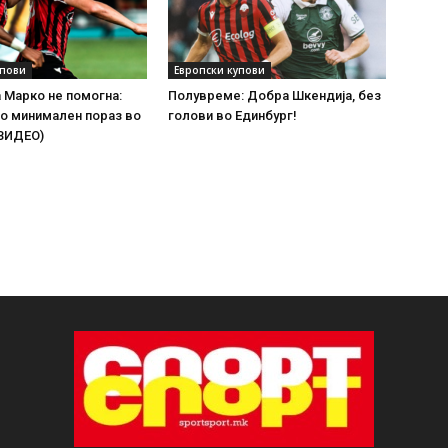
упови
Европски купови
а Марко не помогна:
Полувреме: Добра Шкендија, без
о минимален пораз во
голови во Единбург!
(ВИДЕО)