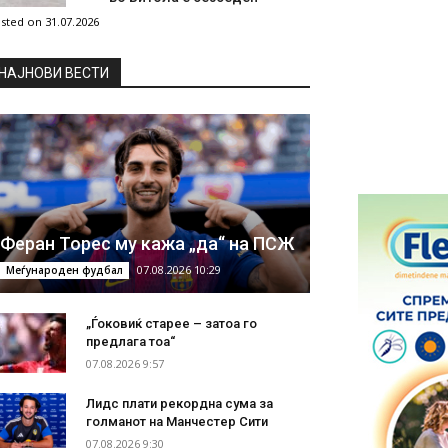
sted on 31.07.2026
НAЈНОВИ ВЕСТИ
Феран Торес му кажа „да“ на ПСЖ
07.08.2026 10:29
Меѓународен фудбал
„Ѓоковиќ старее – затоа го
предлага тоа“
07.08.2026 9:57
Лидс плати рекордна сума за
голманот на Манчестер Сити
07.08.2026 9:30