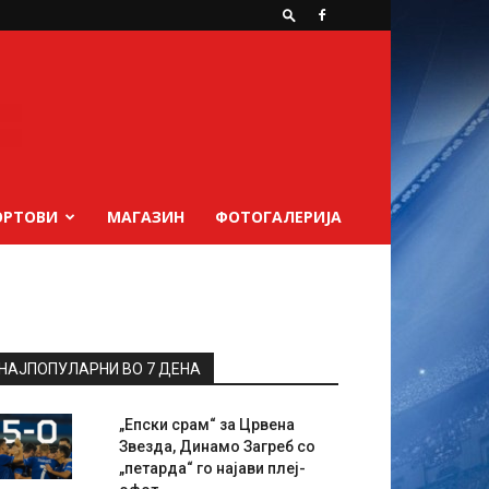
ОРТОВИ
МАГАЗИН
ФОТОГАЛЕРИЈА
НАЈПОПУЛАРНИ ВО 7 ДЕНА
„Епски срам“ за Црвена
Звезда, Динамо Загреб со
„петарда“ го најави плеј-