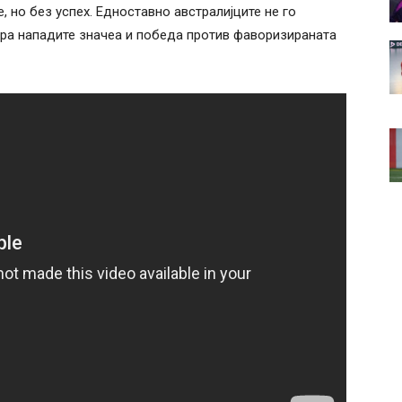
, но без успех. Едноставно австралијците не го
тра нападите значеа и победа против фаворизираната