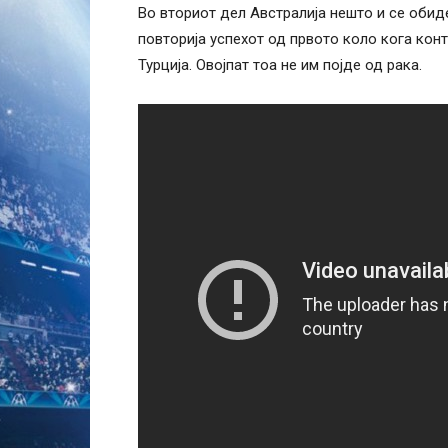
Во вториот дел Австралија нешто и се обиде
повторија успехот од првото коло кога кон
Турција. Овојпат тоа не им појде од рака.