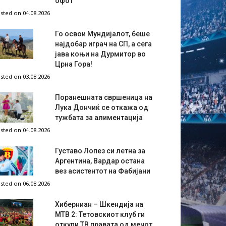
офот
sted on 04.08.2026
Го освои Мундијалот, беше
најдобар играч на СП, а сега
јава коњи на Дурмитор во
Црна Гора!
sted on 03.08.2026
Поранешната свршеница на
Лука Дончиќ се откажа од
тужбата за алиментација
sted on 04.08.2026
Густаво Лопез си летна за
Аргентина, Вардар остана
вез асистентот на Фабијани
sted on 06.08.2026
Хиберниан – Шкендија на
МТВ 2: Тетовскиот клуб ги
откупи ТВ правата од мечот