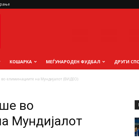
ирање
КОШАРКА
МЕЃУНАРОДЕН ФУДБАЛ
ДРУГИ СП
 во елиминациите на Мундијалот (ВИДЕО)
ше во
а Мундијалот