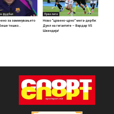
н фудбал
Прва лига
рено за заминувањето
Ново “црвено-црно“ мега-дерби:
 Беше тешко…
Дуел на гигантите – Вардар VS
Шкендија!