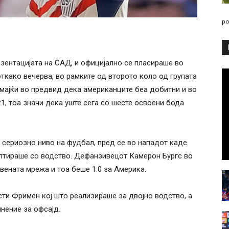
po
езентацијата на САД, и официјално се пласираше во
ткако вечерва, во рамките од второто коло од групата
 имајќи во предвид дека американците беа добитни и во
:1, тоа значи дека уште сега со шесте освоени бода
 сериозно ниво на фудбал, пред се во нападот каде
ултираше со водство. Дефанзивецот Камерон Бургс во
вената мрежа и тоа беше 1:0 за Америка.
сти Фримен кој што реализираше за двојно водство, а
нение за офсајд.