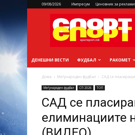
09/08/2026
Импресум
Ценовник за реклам
sportsport.mk
ДЕНЕШНИ ВЕСТИ
ФУДБАЛ
РАКОМЕТ
Дома
Меѓународен фудбал
САД се пласираше
Меѓународен фудбал
СП 2026
ТОП
САД се пласира
елиминациите н
(ВИДЕО)