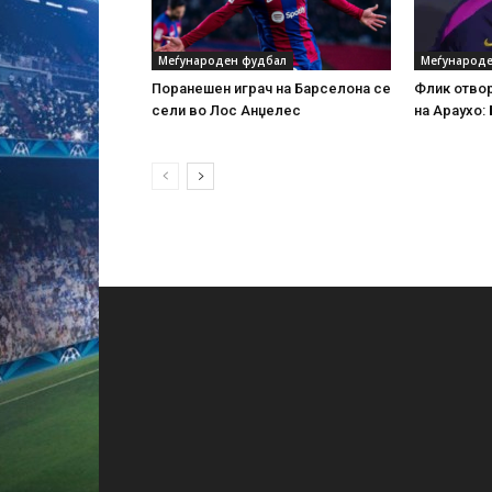
Меѓународен фудбал
Меѓународе
Поранешен играч на Барселона се
Флик отво
сели во Лос Анџелес
на Араухо: