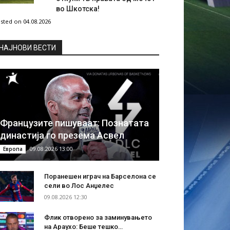
во Шкотска!
sted on 04.08.2026
НAЈНОВИ ВЕСТИ
Французите пишуваат: Познатата
династија го презема Асвел
09.08.2026 13:00
Европа
Поранешен играч на Барселона се
сели во Лос Анџелес
09.08.2026 12:30
Флик отворено за заминувањето
на Араухо: Беше тешко…