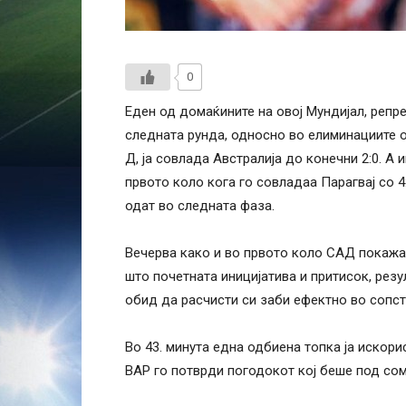
0
Еден од домаќините на овој Мундијал, репр
следната рунда, односно во елиминациите о
Д, ја совлада Австралија до конечни 2:0. А
првото коло кога го совладаа Парагвај со 4
одат во следната фаза.
Вечерва како и во првото коло САД покажа
што почетната иницијатива и притисок, рез
обид да расчисти си заби ефектно во сопст
Во 43. минута една одбиена топка ја искори
ВАР го потврди погодокот кој беше под сом