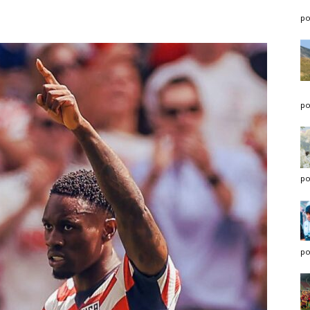
po
po
po
po