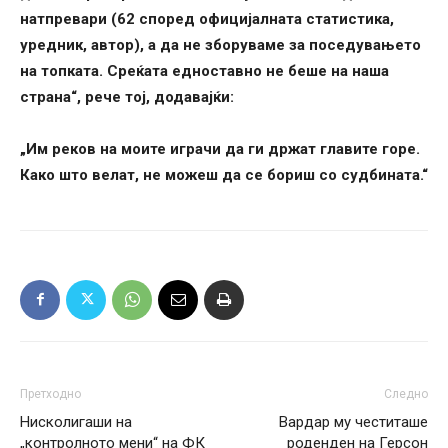
натпревари (62 според официјалната статистика,
уредник, автор), а да не зборуваме за поседувањето
на топката. Среќата едноставно не беше на наша
страна“, рече тој, додавајќи:
„Им реков на моите играчи да ги држат главите горе.
Како што велат, не можеш да се бориш со судбината.“
Претходно
Следно
Нисколигаши на
Вардар му честиташе
„контролното мени“ на ФК
роденден на Герсон