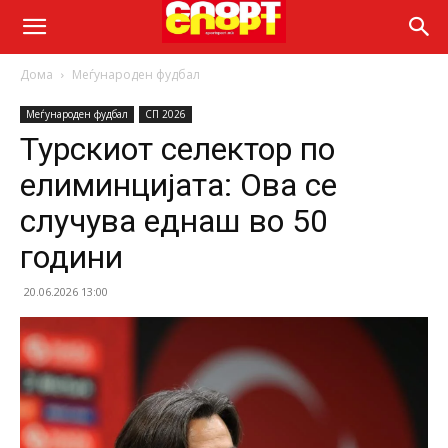
Дома
Меѓународен фудбал
Меѓународен фудбал
СП 2026
Турскиот селектор по
елиминцијата: Ова се
случува еднаш во 50
години
20.06.2026 13:00