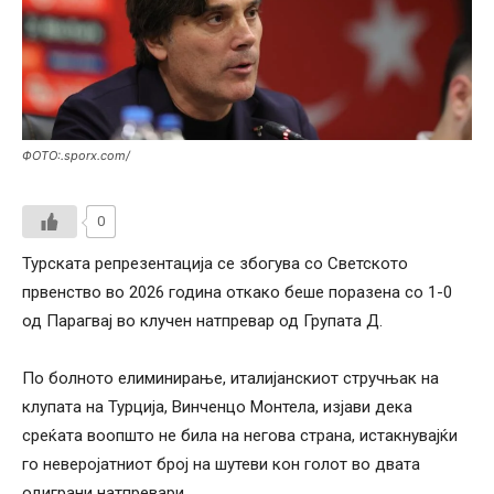
ФОТО:.sporx.com/
0
Турската репрезентација се збогува со Светското
првенство во 2026 година откако беше поразена со 1-0
од Парагвај во клучен натпревар од Групата Д.
По болното елиминирање, италијанскиот стручњак на
клупата на Турција, Винченцо Монтела, изјави дека
среќата воопшто не била на негова страна, истакнувајќи
го неверојатниот број на шутеви кон голот во двата
одиграни натпревари.