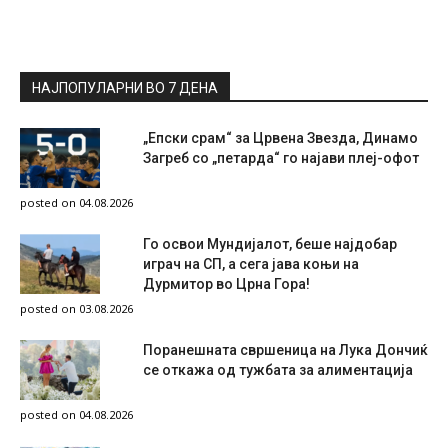
НАЈПОПУЛАРНИ ВО 7 ДЕНА
„Епски срам“ за Црвена Звезда, Динамо
Загреб со „петарда“ го најави плеј-офот
posted on 04.08.2026
Го освои Мундијалот, беше најдобар
играч на СП, а сега јава коњи на
Дурмитор во Црна Гора!
posted on 03.08.2026
Поранешната свршеница на Лука Дончиќ
се откажа од тужбата за алиментација
posted on 04.08.2026