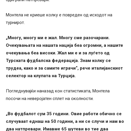
Монтела не криеше колку е повреден од исходот на
турнирот.
„Многу, многу ми е жал. Многу сме разочарани.
Очекувањата на нашата нација беа огромни, а нашите
очекувања беа високи. Жал ми е и за луѓето од
Турската фудбалска федерација. Знам колку се
трудеа, како и за самите играчи“, рече италијанскиот
селектор на клупата на Турција.
Погледнувајќи наназад кон статистиката, Монтела
посочи на неверојатен сплет на околности.
„Во фудбалот сум 35 години. Овие работи обично се
случуваат еднаш на 50 години, а ни се случи и нам во
два натпревари. Имавме 65 шутеви во тие два