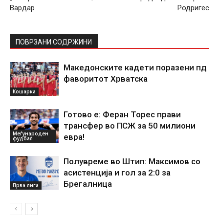
Вардар
Родригес
ПОВРЗАНИ СОДРЖИНИ
Македонските кадети поразени пд
фаворитот Хрватска
Кошарка
Готово е: Феран Торес прави
трансфер во ПСЖ за 50 милиони
Меѓународен
евра!
фудбал
Полувреме во Штип: Максимов со
асистенција и гол за 2:0 за
Брегалница
Прва лига