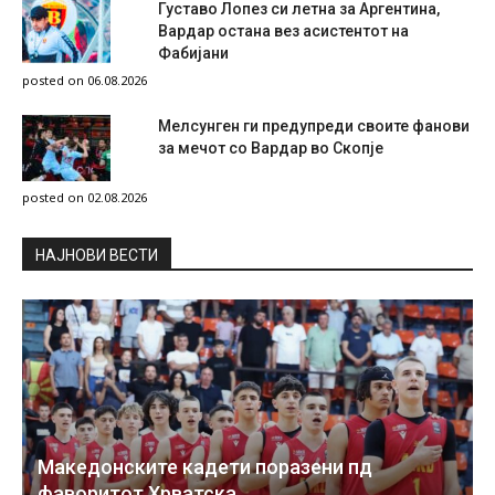
Густаво Лопез си летна за Аргентина,
Вардар остана вез асистентот на
Фабијани
posted on 06.08.2026
Мелсунген ги предупреди своите фанови
за мечот со Вардар во Скопје
posted on 02.08.2026
НAЈНОВИ ВЕСТИ
Македонските кадети поразени пд
фаворитот Хрватска