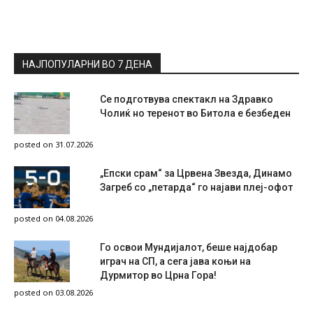
НАЈПОПУЛАРНИ ВО 7 ДЕНА
Се подготвува спектакл на Здравко
Чолиќ но теренот во Битола е безбеден
posted on 31.07.2026
„Епски срам“ за Црвена Звезда, Динамо
Загреб со „петарда“ го најави плеј-офот
posted on 04.08.2026
Го освои Мундијалот, беше најдобар
играч на СП, а сега јава коњи на
Дурмитор во Црна Гора!
posted on 03.08.2026