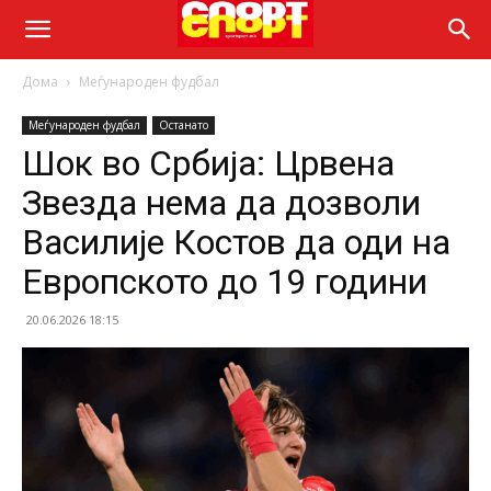
Дома
Меѓународен фудбал
Меѓународен фудбал
Останато
Шок во Србија: Црвена
Звезда нема да дозволи
Василије Костов да оди на
Европското до 19 години
20.06.2026 18:15