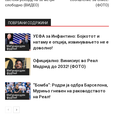
слободно (ВИДЕО)
(ФОТО)
ПОВРЗАНИ СОДРЖИНИ
УЕФА за Инфантино: Бојкотот и
натаму е опција, извинувањето не е
Меѓународен
доволно!
фудбал
Официјално: Винисиус во Реал
Мадрид до 2032! (ФОТО)
Меѓународен
фудбал
“Бомба“: Родри ја одбра Барселона,
Мурињо гневен на раководството
Меѓународен
на Реал!
фудбал