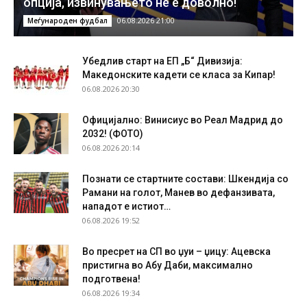
опција, извинувањето не е доволно!
06.08.2026 21:00
Меѓународен фудбал
Убедлив старт на ЕП „Б“ Дивизија:
Македонските кадети се класа за Кипар!
06.08.2026 20:30
Официјално: Винисиус во Реал Мадрид до
2032! (ФОТО)
06.08.2026 20:14
Познати се стартните состави: Шкендија со
Рамани на голот, Манев во дефанзивата,
нападот е истиот…
06.08.2026 19:52
Во пресрет на СП во џуи – џицу: Ацевска
пристигна во Абу Даби, максимално
подготвена!
06.08.2026 19:34