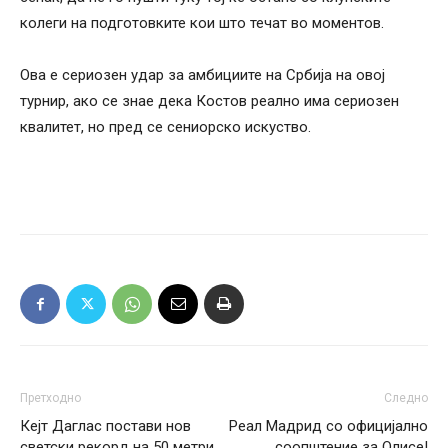
колеги на подготовките кои што течат во моментов.
Ова е сериозен удар за амбициите на Србија на овој
турнир, ако се знае дека Костов реално има сериозен
квалитет, но пред се сениорско искуство.
Претходно
Следно
Кејт Даглас постави нов
Реал Мадрид со официјално
светски рекорд на 50 метри
соопштение за Олисе!