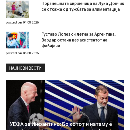
Поранешната свршеница на Лука Дончиќ
се откажа од тужбата за алиментација
posted on 04.08.2026
Густаво Лопез си летна за Аргентина,
Вардар остана вез асистентот на
Фабијани
posted on 06.08.2026
НAЈНОВИ ВЕСТИ
УЕФА за Инфантино: Бојкотот и натаму е