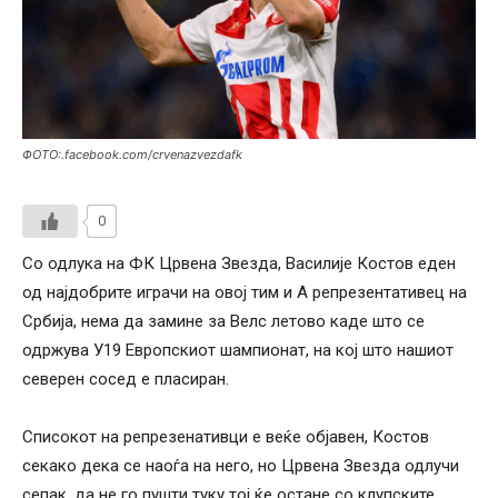
ФОТО:.facebook.com/crvenazvezdafk
0
Со одлука на ФК Црвена Звезда, Василије Костов еден
од најдобрите играчи на овој тим и А репрезентативец на
Србија, нема да замине за Велс летово каде што се
одржува У19 Европскиот шампионат, на кој што нашиот
северен сосед е пласиран.
Списокот на репрезенативци е веќе објавен, Костов
секако дека се наоѓа на него, но Црвена Звезда одлучи
сепак, да не го пушти туку тој ќе остане со клупските