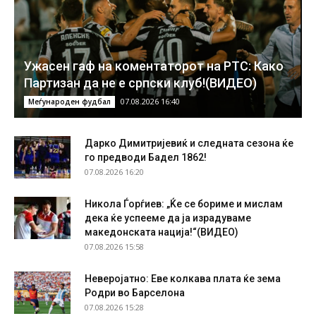
Ужасен гаф на коментаторот на РТС: Како
Партизан да не е српски клуб!(ВИДЕО)
07.08.2026 16:40
Меѓународен фудбал
Дарко Димитријевиќ и следната сезона ќе
го предводи Бадел 1862!
07.08.2026 16:20
Никола Ѓорѓиев: „Ќе се бориме и мислам
дека ќе успееме да ја израдуваме
македонската нација!“(ВИДЕО)
07.08.2026 15:58
Неверојатно: Еве колкава плата ќе зема
Родри во Барселона
07.08.2026 15:28