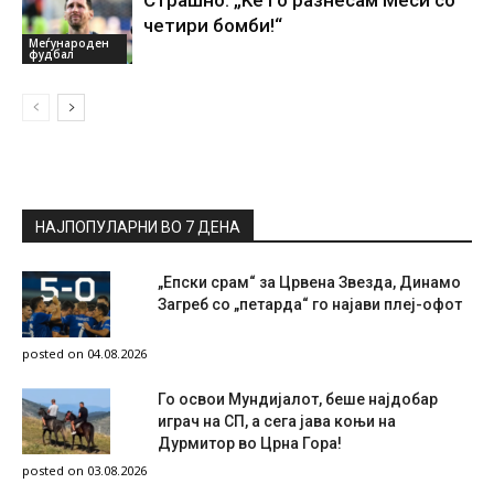
четири бомби!“
Меѓународен
фудбал
НАЈПОПУЛАРНИ ВО 7 ДЕНА
„Епски срам“ за Црвена Звезда, Динамо
Загреб со „петарда“ го најави плеј-офот
posted on 04.08.2026
Го освои Мундијалот, беше најдобар
играч на СП, а сега јава коњи на
Дурмитор во Црна Гора!
posted on 03.08.2026