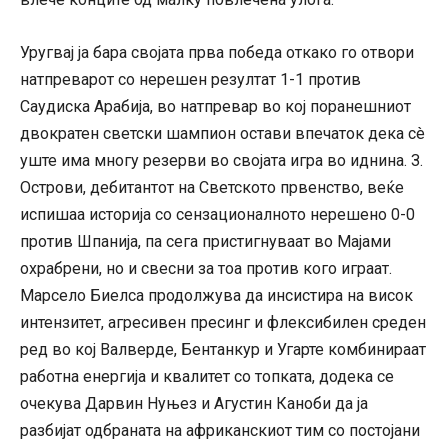
Уругвај ја бара својата прва победа откако го отвори
натпреварот со нерешен резултат 1-1 против
Саудиска Арабија, во натпревар во кој поранешниот
двократен светски шампион остави впечаток дека сè
уште има многу резерви во својата игра во иднина. З.
Острови, дебитантот на Светското првенство, веќе
испишаа историја со сензационалното нерешено 0-0
против Шпанија, па сега пристигнуваат во Мајами
охрабрени, но и свесни за тоа против кого играат.
Марсело Биелса продолжува да инсистира на висок
интензитет, агресивен пресинг и флексибилен среден
ред во кој Валверде, Бентанкур и Угарте комбинираат
работна енергија и квалитет со топката, додека се
очекува Дарвин Нуњез и Агустин Каноби да ја
разбијат одбраната на африканскиот тим со постојани