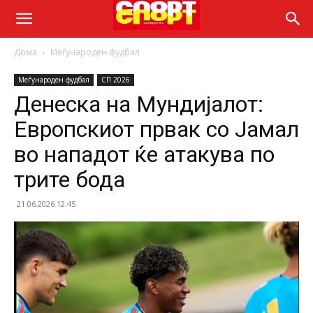
Дома
Меѓународен фудбал
Меѓународен фудбал
СП 2026
Денеска на Мундијалот:
Европскиот првак со Јамал
во нападот ќе атакува по
трите бода
21.06.2026 12:45