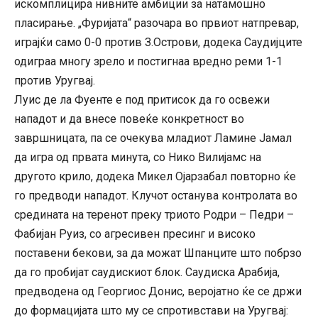
искомплицира нивните амбиции за натамошно
пласирање. „Фуријата“ разочара во првиот натпревар,
играјќи само 0-0 против З.Острови, додека Саудијците
одиграа многу зрело и постигнаа вредно реми 1-1
против Уругвај.
Луис де ла Фуенте е под притисок да го освежи
нападот и да внесе повеќе конкретност во
завршницата, па се очекува младиот Ламине Јамал
да игра од првата минута, со Нико Вилијамс на
другото крило, додека Микел Ојарзабал повторно ќе
го предводи нападот. Клучот останува контролата во
средината на теренот преку триото Родри – Педри –
Фабијан Руиз, со агресивен пресинг и високо
поставени бекови, за да можат Шпанците што побрзо
да го пробијат саудискиот блок. Саудиска Арабија,
предводена од Георгиос Донис, веројатно ќе се држи
до формацијата што му се спротивстави на Уругвај: