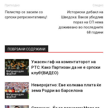
Претходно
Следно
Пелистер се засили со
Историски дебакл на
српски репрезентативец!
Шведска: Ваков убедлив
пораз на СП нема
доживеано во последните
68 години
ПОВРЗАНИ СОДРЖИНИ
Ужасен гаф на коментаторот на
РТС: Како Партизан да не е српски
Меѓународен
клуб!(ВИДЕО)
фудбал
Неверојатно: Еве колкава плата ќе
зема Родри во Барселона
Меѓународен
фудбал
Страшно: „Ќе го разнесам Меси со