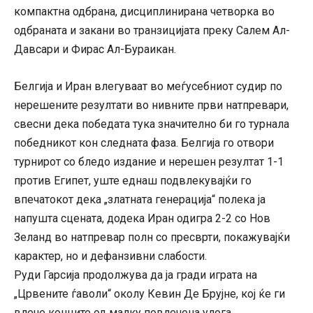
компактна одбрана, дисциплинирана четворка во
одбраната и закани во транзицијата преку Салем Ал-
Давсари и Фирас Ал-Бураикан.
Белгија и Иран влегуваат во меѓусебниот судир по
нерешените резултати во нивните први натпревари,
свесни дека победата тука значително би го турнала
победникот кон следната фаза. Белгија го отвори
турнирот со бледо издание и нерешен резултат 1-1
против Египет, уште еднаш подвлекувајќи го
впечатокот дека „златната генерација“ полека ја
напушта сцената, додека Иран одигра 2-2 со Нов
Зеланд во натпревар полн со пресврти, покажувајќи
карактер, но и дефанзивни слабости.
Руди Гарсија продолжува да ја гради играта на
„Црвените ѓаволи“ околу Кевин Де Брујне, кој ќе ги
влече конците од малку повлечена улога.