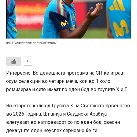
ФОТО:facebook.com/SeFutbol/
0
Интересно. Во денешната програма на СП ќе играат
осум селекции во четири меча, кои во 1.коло
ремизираа и сите имаат по еден бод во групите Х и Г.
Во второто коло од Групата Х на Светското првенство
во 2026 година, Шпанија и Саудиска Арабија
влегуваат во натпреварот со по еден бод, свесни
дека уште еден неуспех сериозно ќе ги