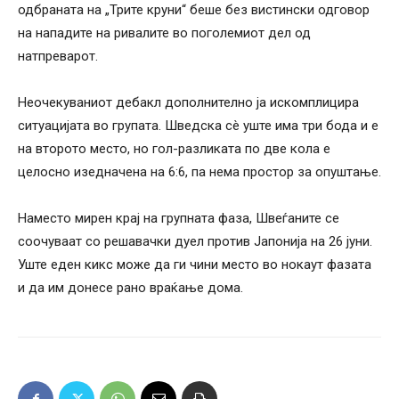
одбраната на „Трите круни“ беше без вистински одговор
на нападите на ривалите во поголемиот дел од
натпреварот.
Неочекуваниот дебакл дополнително ја искомплицира
ситуацијата во групата. Шведска сè уште има три бода и е
на второто место, но гол-разликата по две кола е
целосно изедначена на 6:6, па нема простор за опуштање.
Наместо мирен крај на групната фаза, Швеѓаните се
соочуваат со решавачки дуел против Јапонија на 26 јуни.
Уште еден кикс може да ги чини место во нокаут фазата
и да им донесе рано враќање дома.