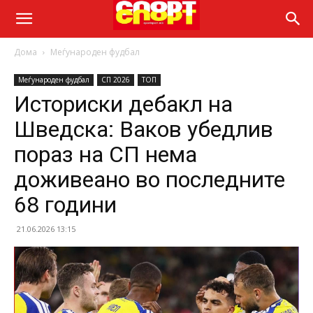
Дома
Меѓународен фудбал
Меѓународен фудбал
СП 2026
ТОП
Историски дебакл на
Шведска: Ваков убедлив
пораз на СП нема
доживеано во последните
68 години
21.06.2026 13:15