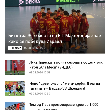
Битка за 9-то место на ЕП: Македонија знае
како се победува Израел
09.08.2026 11:25
Ракомет
Лука Трпески ја почна сезоната со хет-трик
и гол „Ала Меси“ (ВИДЕО)
09.08.2026 10:58
Ново “црвено-црно“ мега-дерби: Дуел на
гигантите – Вардар VS Шкендија!
09.08.2026 10:30
Тим од Перу промовираше дрес со 1.000
спонзори на него!