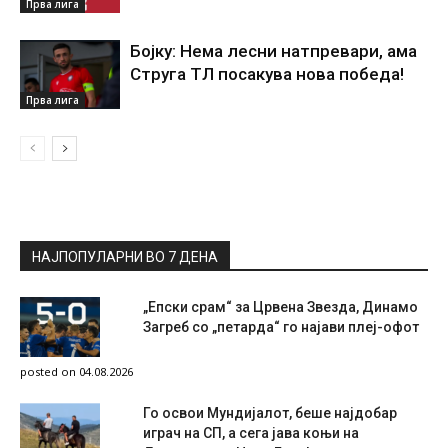
Прва лига
Бојку: Нема лесни натпревари, ама
Струга ТЛ посакува нова победа!
Прва лига
НАЈПОПУЛАРНИ ВО 7 ДЕНА
„Епски срам“ за Црвена Звезда, Динамо
Загреб со „петарда“ го најави плеј-офот
posted on 04.08.2026
Го освои Мундијалот, беше најдобар
играч на СП, а сега јава коњи на