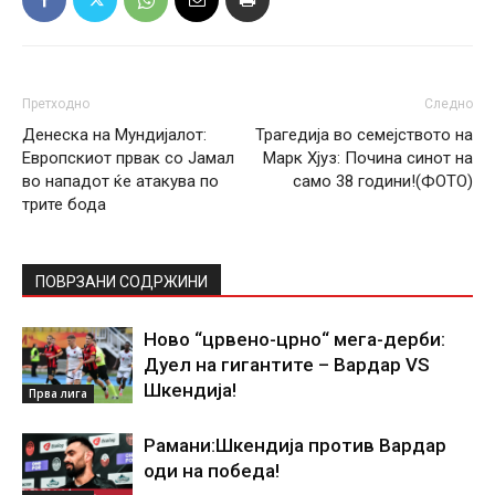
Претходно
Следно
Денеска на Мундијалот:
Трагедија во семејството на
Европскиот првак со Јамал
Марк Хјуз: Почина синот на
во нападот ќе атакува по
само 38 години!(ФОТО)
трите бода
ПОВРЗАНИ СОДРЖИНИ
Ново “црвено-црно“ мега-дерби:
Дуел на гигантите – Вардар VS
Шкендија!
Прва лига
Рамани:Шкендија против Вардар
оди на победа!