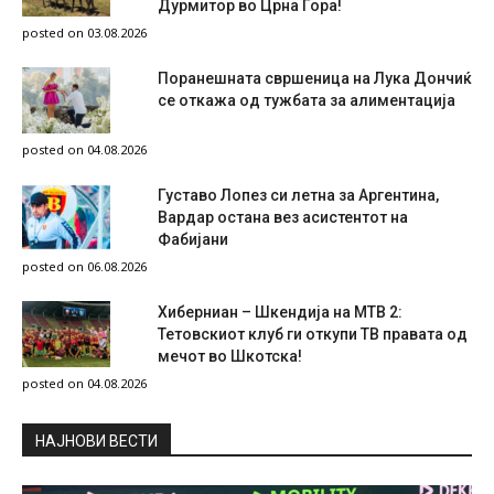
Дурмитор во Црна Гора!
posted on 03.08.2026
Поранешната свршеница на Лука Дончиќ
се откажа од тужбата за алиментација
posted on 04.08.2026
Густаво Лопез си летна за Аргентина,
Вардар остана вез асистентот на
Фабијани
posted on 06.08.2026
Хиберниан – Шкендија на МТВ 2:
Тетовскиот клуб ги откупи ТВ правата од
мечот во Шкотска!
posted on 04.08.2026
НAЈНОВИ ВЕСТИ