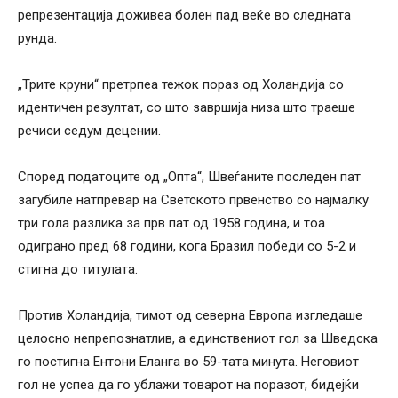
репрезентација доживеа болен пад веќе во следната
рунда.
„Трите круни“ претрпеа тежок пораз од Холандија со
идентичен резултат, со што завршија низа што траеше
речиси седум децении.
Според податоците од „Опта“, Швеѓаните последен пат
загубиле натпревар на Светското првенство со најмалку
три гола разлика за прв пат од 1958 година, и тоа
одиграно пред 68 години, кога Бразил победи со 5-2 и
стигна до титулата.
Против Холандија, тимот од северна Европа изгледаше
целосно непрепознатлив, а единствениот гол за Шведска
го постигна Ентони Еланга во 59-тата минута. Неговиот
гол не успеа да го ублажи товарот на поразот, бидејќи