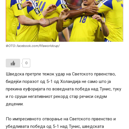
ФОТО:.facebook.com/fifaworldcup/
0
Шведска претрпе тежок удар на Светското првенство,
бидејќи поразот од 5-1 од Холандија не само што ја
прекина еуфоријата по воведната победа над Тунис, туку
и го сруши негативниот рекорд стар речиси седум
децении.
По импресивното отворање на Светското првенство и
убедливата победа од 5-1 над Тунис, шведската