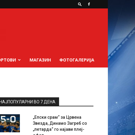
ОРТОВИ
МАГАЗИН
ФОТОГАЛЕРИЈА
НАЈПОПУЛАРНИ ВО 7 ДЕНА
„Епски срам“ за Црвена
Звезда, Динамо Загреб со
„петарда“ го најави плеј-