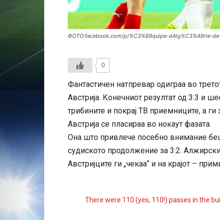
ФОТО:facebook.com/p/%C3%89quipe-dAlg%C3%A9rie-de-
0
Фантастичен натпревар одиграа во трето
Австрија. Конечниот резултат од 3:3 и ш
трибините и покрај ТВ приемниците, а ги
Австрија се пласираа во нокаут фазата.
Она што привлече посебно внимание беш
судиското продолжение за 3:2. Алжирски
Австријците ги „чекаа“ и на крајот – прими
There were 110 (yes, 110!) passes in the buil