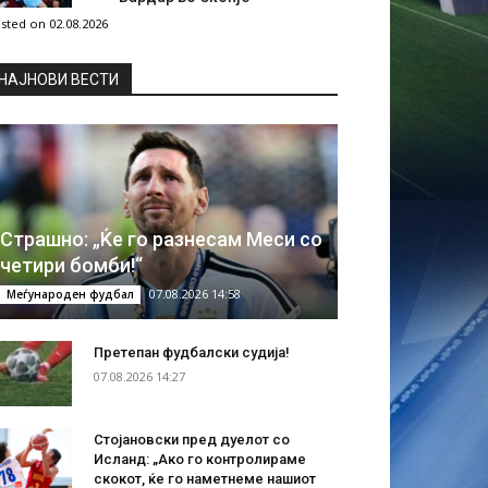
sted on 02.08.2026
НAЈНОВИ ВЕСТИ
Страшно: „Ќе го разнесам Меси со
четири бомби!“
07.08.2026 14:58
Меѓународен фудбал
Претепан фудбалски судија!
07.08.2026 14:27
Стојановски пред дуелот со
Исланд: „Ако го контролираме
скокот, ќе го наметнеме нашиот