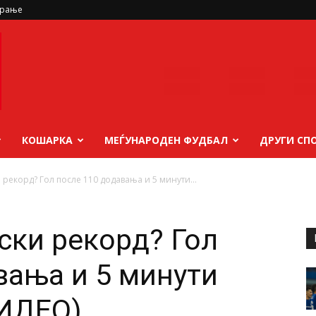
ирање
КОШАРКА
МЕЃУНАРОДЕН ФУДБАЛ
ДРУГИ СП
и рекорд? Гол после 110 додавања и 5 минути...
ски рекорд? Гол
вања и 5 минути
ИДЕО)