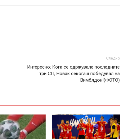
Следно
Интересно: Кога се одржувале последните
три СП, Новак секогаш победувал на
Вимблдон!(ФОТО)