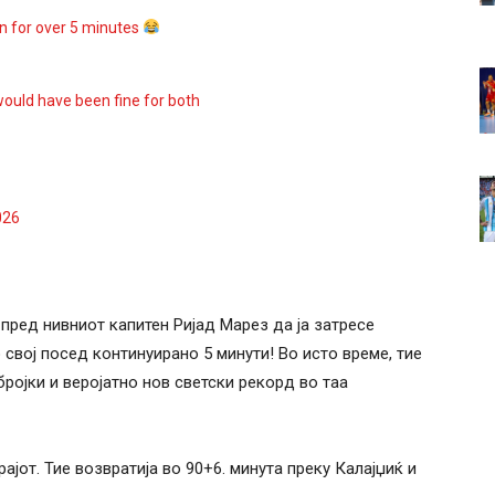
on for over 5 minutes
would have been fine for both
026
пред нивниот капитен Ријад Марез да ја затресе
 свој посед континуирано 5 минути! Во исто време, тие
ројки и веројатно нов светски рекорд во таа
рајот. Тие возвратија во 90+6. минута преку Калајџиќ и