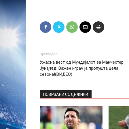
Претходно
Ужасна вест од Мундијалот за Манчестер
Јунајтед: Важен играч ја пропушта цела
сезона!(ВИДЕО)
ПОВРЗАНИ СОДРЖИНИ