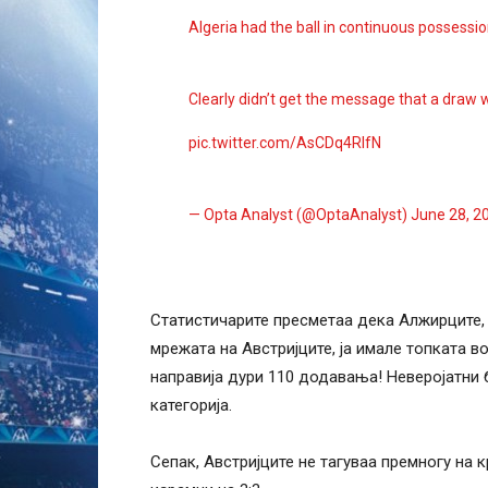
Algeria had the ball in continuous possessi
Clearly didn’t get the message that a draw 
pic.twitter.com/AsCDq4RIfN
— Opta Analyst (@OptaAnalyst)
June 28, 2
Статистичарите пресметаа дека Алжирците, 
мрежата на Австријците, ја имале топката во
направија дури 110 додавања! Неверојатни б
категорија.
Сепак, Австријците не тагуваа премногу на к