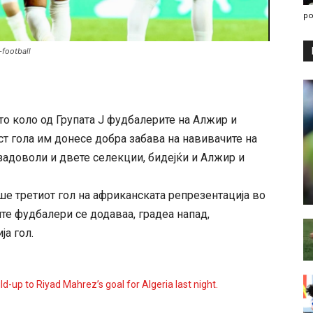
po
football
то коло од Групата Ј фудбалерите на Алжир и
ест гола им донесе добра забава на навивачите на
 задоволи и двете селекции, бидејќи и Алжир и
е третиот гол на африканската репрезентација во
те фудбалери се додаваа, градеа напад,
ја гол.
d-up to Riyad Mahrez’s goal for Algeria last night.