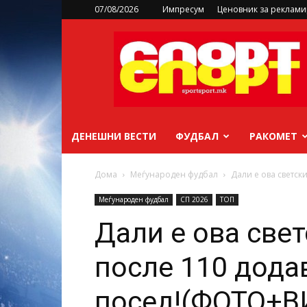
07/08/2026
Импресум
Ценовник за реклам
sportsport.mk
ДЕНЕШНИ ВЕСТИ
ФУДБАЛ
РАКОМЕТ
Дома
Меѓународен фудбал
Дали е ова светск
Меѓународен фудбал
СП 2026
ТОП
Дали е ова свет
после 110 дода
посед!(ФОТО+В