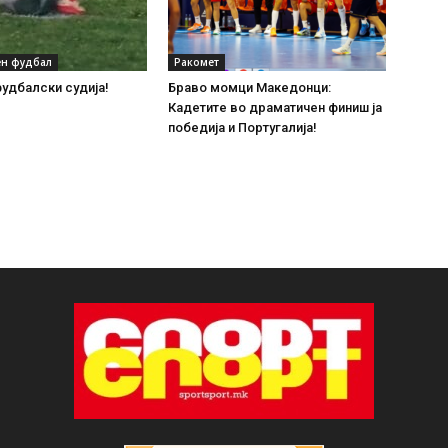
н фудбал
Ракомет
удбалски судија!
Браво момци Македонци:
Кадетите во драматичен финиш ја
победија и Португалија!