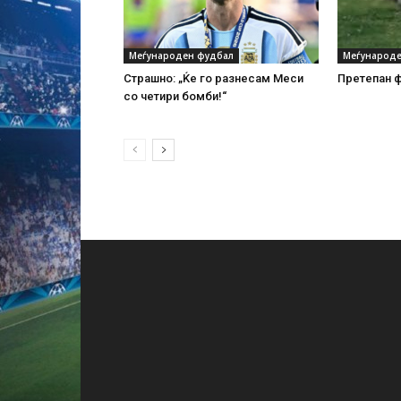
Меѓународен фудбал
Меѓународе
Страшно: „Ќе го разнесам Меси
Претепан ф
со четири бомби!“