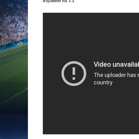
израмни на 3:3.