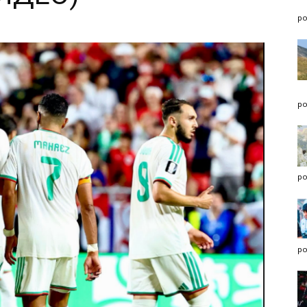
po
po
po
po