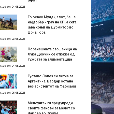
офот
sted on 04.08.2026
Го освои Мундијалот, беше
најдобар играч на СП, а сега
јава коњи на Дурмитор во
Црна Гора!
sted on 03.08.2026
Поранешната свршеница на
Лука Дончиќ се откажа од
тужбата за алиментација
sted on 04.08.2026
Густаво Лопез си летна за
Аргентина, Вардар остана
вез асистентот на Фабијани
sted on 06.08.2026
Мелсунген ги предупреди
своите фанови за мечот со
Вардар во Скопје