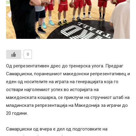
0
Од репрезентативен дрес до тренерска улога. Предраг
Самарџиски, поранешниот македонски репрезентативец и
еден од носителите на играта на генерацијата која го
оствари најголемиот успех во историјата на
македонската кошарка, се приклучи на стручниот штаб на
младинската репрезентација на Македонија за играчи до
20 години.
Самарџиски од вчера е дел од подготовките на