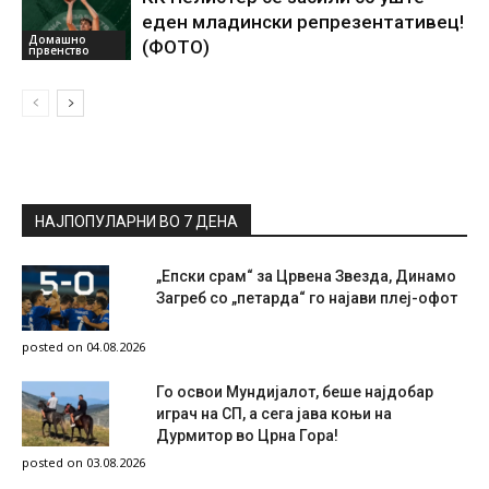
еден младински репрезентативец!
Домашно
(ФОТО)
првенство
НАЈПОПУЛАРНИ ВО 7 ДЕНА
„Епски срам“ за Црвена Звезда, Динамо
Загреб со „петарда“ го најави плеј-офот
posted on 04.08.2026
Го освои Мундијалот, беше најдобар
играч на СП, а сега јава коњи на
Дурмитор во Црна Гора!
posted on 03.08.2026