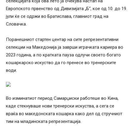
селекцијата која ова лето ја очекува настап на
Европското првенство од Дивизијата „Б“, кое од 10. до 19.
јули ќе се одржи во Братислава, главниот град на
Словачка.
Поранешниот стартен центар на сите репрезентативни
селекции на Македонија ја заврши играчката кариера во
2023 година, а по кратката пауза одлучи своето богато
кошаркарско искуство да го пренесе во тренерските
води.
Во изминатиот период Самарџиски работеше во Кина,
каде стекнуваше нови тренерски искуства, а сега се
враќа во македонската кошарка како дел од стручниот
тим на младинската репрезентација.