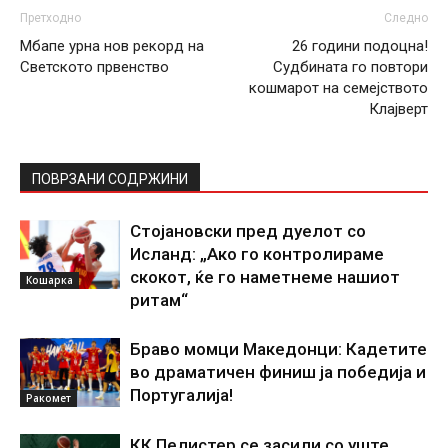
Претходно
Следно
Мбапе урна нов рекорд на
26 години подоцна!
Светското првенство
Судбината го повтори
кошмарот на семејството
Клајверт
ПОВРЗАНИ СОДРЖИНИ
Стојановски пред дуелот со
Исланд: „Ако го контролираме
скокот, ќе го наметнеме нашиот
Кошарка
ритам“
Браво момци Македонци: Кадетите
во драматичен финиш ја победија и
Португалија!
Ракомет
КК Пелистер се засили со уште