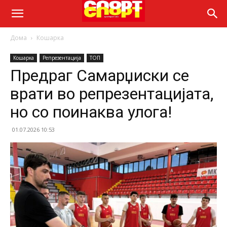
Дома
Кошарка
Кошарка
Репрезентација
ТОП
Предраг Самарџиски се
врати во репрезентацијата,
но со поинаква улога!
01.07.2026 10:53