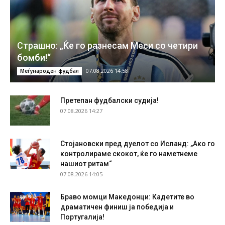
Страшно: „Ќе го разнесам Меси со четири
бомби!“
07.08.2026 14:58
Меѓународен фудбал
Претепан фудбалски судија!
07.08.2026 14:27
Стојановски пред дуелот со Исланд: „Ако го
контролираме скокот, ќе го наметнеме
нашиот ритам“
07.08.2026 14:05
Браво момци Македонци: Кадетите во
драматичен финиш ја победија и
Португалија!