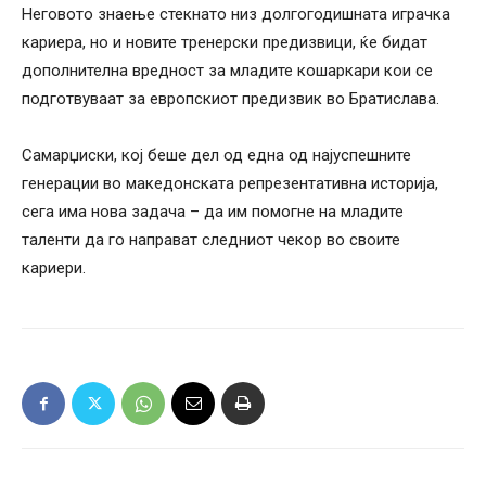
Неговото знаење стекнато низ долгогодишната играчка
кариера, но и новите тренерски предизвици, ќе бидат
дополнителна вредност за младите кошаркари кои се
подготвуваат за европскиот предизвик во Братислава.
Самарџиски, кој беше дел од една од најуспешните
генерации во македонската репрезентативна историја,
сега има нова задача – да им помогне на младите
таленти да го направат следниот чекор во своите
кариери.