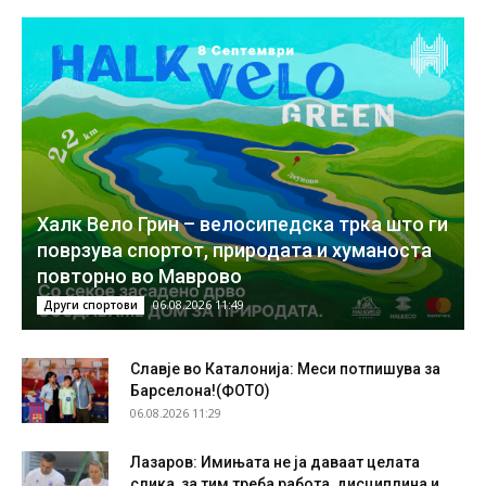
Халк Вело Грин – велосипедска трка што ги
поврзува спортот, природата и хуманоста
повторно во Маврово
06.08.2026 11:49
Други спортови
Славје во Каталонија: Меси потпишува за
Барселона!(ФОТО)
06.08.2026 11:29
Лазаров: Имињата не ја даваат целата
слика, за тим треба работа, дисциплина и