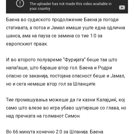
Баена во судиското продолжение Баена ја погоди
стативата, а потоа и Јамал имаше уште една одлична
шанса, ама на пауза се замина со тие 1:0 за
европскиот првак.
И во второто полувреме “Фуријата“ беше таа што
напаѓаше, што бараше втор гол. Баена и Родри
опасно се заканија, постојана опасност беше и Јамал,
но и сега немаше втор гол за Шпанците.
Тие промашувања можеше да ги казни Калајџиќ, кој
само што влезе во игра убаво шутираше со глава, но
над пречката на голманот Симон.
Во 66.минута конечно 2:0 за Шпанија. Баена