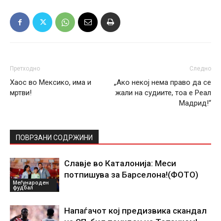
Претходно
Следно
Хаос во Мексико, има и
„Ако некој нема право да се
мртви!
жали на судиите, тоа е Реал
Мадрид!“
ПОВРЗАНИ СОДРЖИНИ
Славје во Каталонија: Меси
потпишува за Барселона!(ФОТО)
Меѓународен
фудбал
Напаѓачот кој предизвика скандал