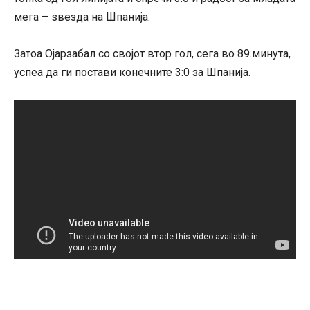
мега – ѕвезда на Шпанија.
Затоа Ојарзабал со својот втор гол, сега во 89.минута,
успеа да ги постави конечните 3:0 за Шпанија.