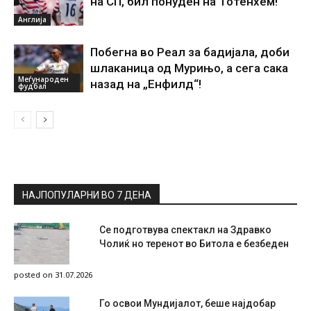
на СП, бил понуден на Тотенхем!
Англија
Побегна во Реал за бадијала, доби
шлаканица од Мурињо, а сега сака
Меѓународен
назад на „Енфилд“!
фудбал
НАЈПОПУЛАРНИ ВО 7 ДЕНА
Се подготвува спектакл на Здравко
Чолиќ но теренот во Битола е безбеден
posted on 31.07.2026
Го освои Мундијалот, беше најдобар