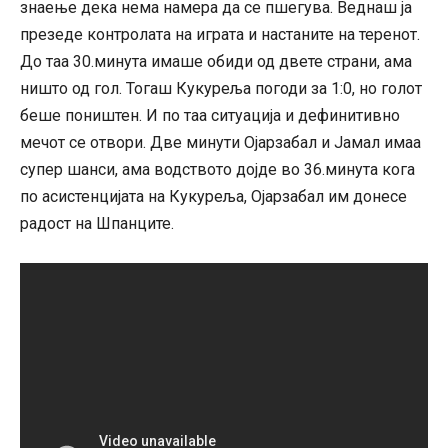
знаење дека нема намера да се пшегува. Веднаш ја
презеде контролата на играта и настаните на теренот.
До таа 30.минута имаше обиди од двете страни, ама
ништо од гол. Тогаш Кукуреља погоди за 1:0, но голот
беше поништен. И по таа ситуација и дефинитивно
мечот се отвори. Две минути Ојарзабал и Јамал имаа
супер шанси, ама водството дојде во 36.минута кога
по асистенцијата на Кукуреља, Ојарзабал им донесе
радост на Шпанците.