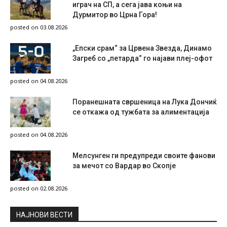
играч на СП, а сега јава коњи на
Дурмитор во Црна Гора!
posted on 03.08.2026
„Епски срам“ за Црвена Звезда, Динамо
Загреб со „петарда“ го најави плеј-офот
posted on 04.08.2026
Поранешната свршеница на Лука Дончиќ
се откажа од тужбата за алиментација
posted on 04.08.2026
Мелсунген ги предупреди своите фанови
за мечот со Вардар во Скопје
posted on 02.08.2026
НAЈНОВИ ВЕСТИ