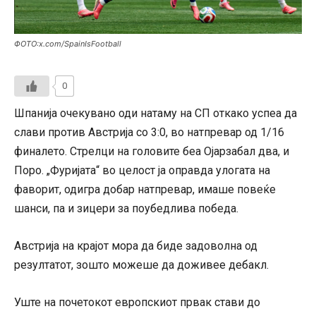
ФОТО:x.com/SpainIsFootball
0
Шпанија очекувано оди натаму на СП откако успеа да
слави против Австрија со 3:0, во натпревар од 1/16
финалето. Стрелци на головите беа Ојарзабал два, и
Поро. „Фуријата“ во целост ја оправда улогата на
фаворит, одигра добар натпревар, имаше повеќе
шанси, па и зицери за поубедлива победа.
Австрија на крајот мора да биде задоволна од
резултатот, зошто можеше да доживее дебакл.
Уште на почетокот европскиот првак стави до