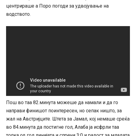
центрираше а Поро погоди за удвојување на
водството.
Пош во таа 82.минута можеше да намали и да го
направи финишот поинтересен, но сепак ништо, за
жал на Австријците. Штета за Јамал, кој немаше среќа
во 84.минута да постигне гол, Алаба ја исфрли таа
топка од гол линијата и спречи 3:0 и радост за младата