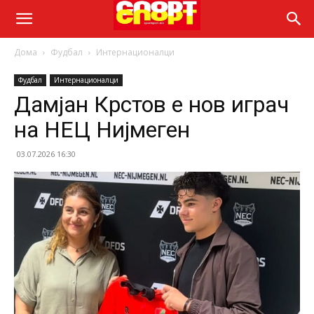
Дома
Фудбал
Интернационалци
Фудбал
Интернационалци
Дамјан Крстов е нов играч
на НЕЦ Нијмеген
03.07.2026 16:30