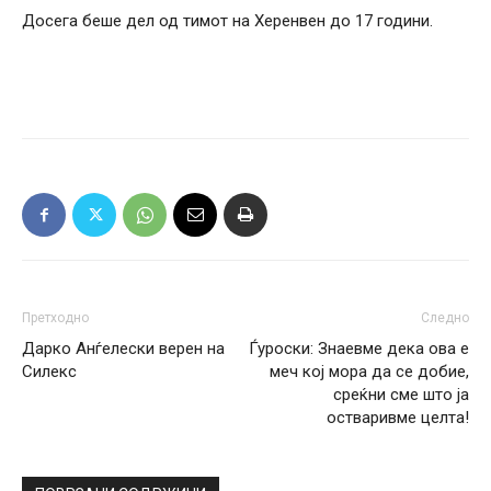
Досега беше дел од тимот на Херенвен до 17 години.
Претходно
Следно
Дарко Анѓелески верен на
Ѓуроски: Знаевме дека ова е
Силекс
меч кој мора да се добие,
среќни сме што ја
остваривме целта!