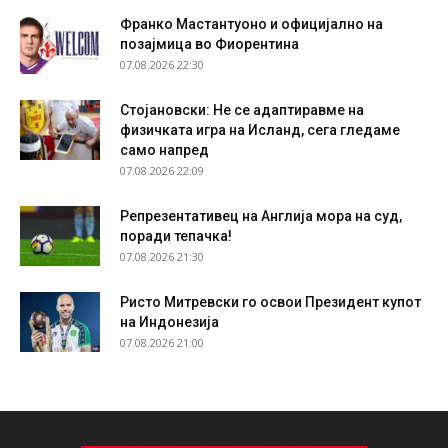
Франко Мастантуоно и официјално на
позајмица во Фиорентина
07.08.2026 22:30
Стојановски: Не се адаптиравме на
физичката игра на Исланд, сега гледаме
само напред
07.08.2026 22:09
Репрезентативец на Англија мора на суд,
поради тепачка!
07.08.2026 21:30
Ристо Митревски го освои Президент купот
на Индонезија
07.08.2026 21:00