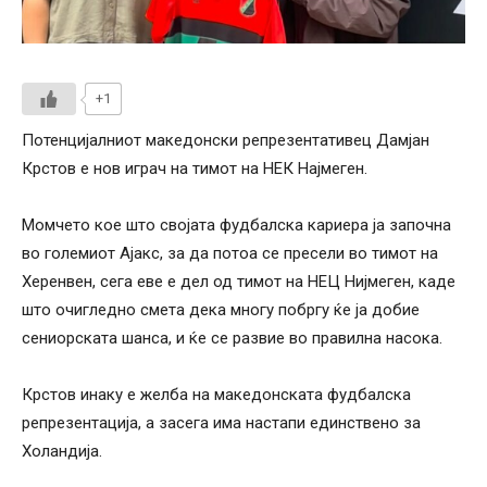
+1
Потенцијалниот македонски репрезентативец Дамјан
Крстов е нов играч на тимот на НЕК Најмеген.
Момчето кое што својата фудбалска кариера ја започна
во големиот Ајакс, за да потоа се пресели во тимот на
Херенвен, сега еве е дел од тимот на НЕЦ Нијмеген, каде
што очигледно смета дека многу побргу ќе ја добие
сениорската шанса, и ќе се развие во правилна насока.
Крстов инаку е желба на македонската фудбалска
репрезентација, а засега има настапи единствено за
Холандија.