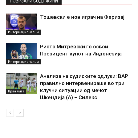
ПОВРЗАНИ СОДРЖИНИ
Тошевски е нов играч на Феризај
Интернационалци
Ристо Митревски го освои
Президент купот на Индонезија
Интернационалци
Анализа на судиските одлуки: ВАР
правилно интервенираше во три
клучни ситуации од мечот
Прва лига
Шкендија (А) – Силекс