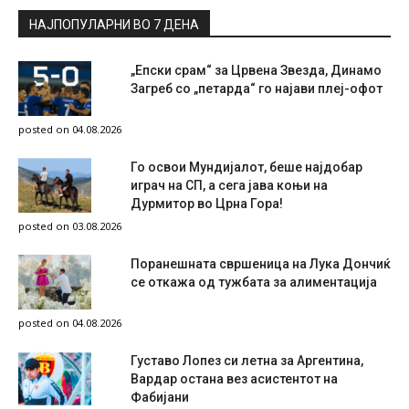
НАЈПОПУЛАРНИ ВО 7 ДЕНА
„Епски срам“ за Црвена Звезда, Динамо
Загреб со „петарда“ го најави плеј-офот
posted on 04.08.2026
Го освои Мундијалот, беше најдобар
играч на СП, а сега јава коњи на
Дурмитор во Црна Гора!
posted on 03.08.2026
Поранешната свршеница на Лука Дончиќ
се откажа од тужбата за алиментација
posted on 04.08.2026
Густаво Лопез си летна за Аргентина,
Вардар остана вез асистентот на
Фабијани