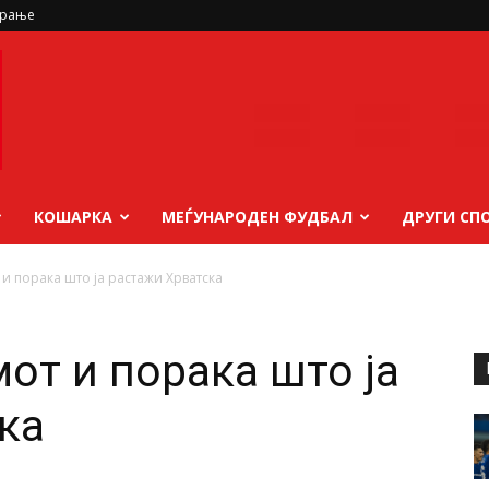
ирање
КОШАРКА
МЕЃУНАРОДЕН ФУДБАЛ
ДРУГИ СП
 и порака што ја растажи Хрватска
от и порака што ја
ка