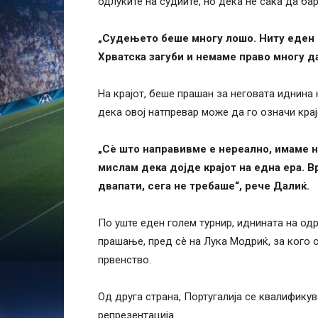
одлуките на судиите, но дека не сака да бар
„Судењето беше многу лошо. Ниту еден ф
Хрватска загуби и немаме право многу д
На крајот, беше прашан за неговата иднина 
дека овој натпревар може да го означи крај
„Сè што направивме е нереално, имаме 
мислам дека дојде крајот на една ера. В
двапати, сега не требаше“, рече Далиќ.
По уште еден голем турнир, иднината на од
прашање, пред сè на Лука Модриќ, за кого 
првенство.
Од друга страна, Португалија се квалифику
репрезентација.