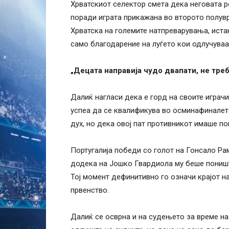
Хрватскиот селектор смета дека неговата р
поради играта прикажана во второто полувр
Хрватска на големите натпреварувања, истак
само благодарение на луѓето кои одлучуваа
„Децата направија чудо двапати, не треб
Далиќ нагласи дека е горд на своите играчи
успеа да се квалификува во осминафиналето
дух, но дека овој пат противникот имаше п
Португалија победи со голот на Гонсало Ра
додека на Јошко Гвардиола му беше поништ
Тој момент дефинитивно го означи крајот н
првенство.
Далиќ се осврна и на судењето за време на