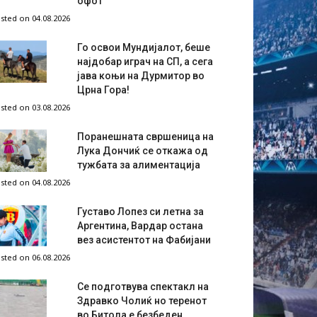
офот
sted on 04.08.2026
Го освои Мундијалот, беше
најдобар играч на СП, а сега
јава коњи на Дурмитор во
Црна Гора!
sted on 03.08.2026
Поранешната свршеница на
Лука Дончиќ се откажа од
тужбата за алиментација
sted on 04.08.2026
Густаво Лопез си летна за
Аргентина, Вардар остана
вез асистентот на Фабијани
sted on 06.08.2026
Се подготвува спектакл на
Здравко Чолиќ но теренот
во Битола е безбеден