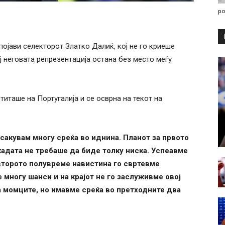
po
појави селекторот Златко Далиќ, кој не го криеше
 неговата репрезентација остана без место меѓу
титаше на Португалија и се осврна на текот на
осакувам многу среќа во иднина. Планот за првото
кадата не требаше да биде толку ниска. Успеавме
второто полувреме навистина го свртевме
 многу шанси и на крајот не го заслуживме овој
а момците, но имавме среќа во претходните два