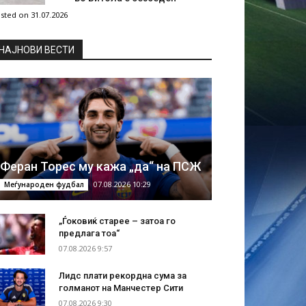
sted on 31.07.2026
НAЈНОВИ ВЕСТИ
Феран Торес му кажа „да“ на ПСЖ
07.08.2026 10:29
Меѓународен фудбал
„Ѓоковиќ старее – затоа го
предлага тоа“
07.08.2026 9:57
Лидс плати рекордна сума за
голманот на Манчестер Сити
07.08.2026 9:30