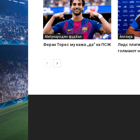
Меѓународен фудбал
Англија
Феран Торес му кажа „да“ на ПСЖ
Лидс плати
голманот н