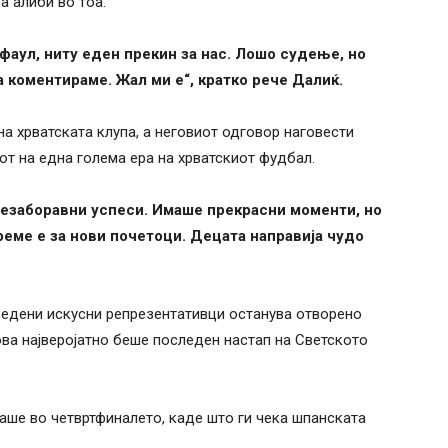
а алиби во тоа.
аул, ниту еден прекин за нас. Лошо судење, но
а коментираме. Жал ми е“, кратко рече Далиќ.
на хрватската клупа, а неговиот одговор наговести
от на една голема ера на хрватскиот фудбал.
незаборавни успеси. Имаше прекрасни моменти, но
реме е за нови почетоци. Децата направија чудо
редени искусни репрезентативци останува отворено
ова најверојатно беше последен настап на Светското
ваше во четвртфиналето, каде што ги чека шпанската