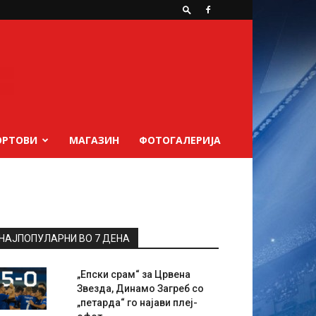
ОРТОВИ
МАГАЗИН
ФОТОГАЛЕРИЈА
НАЈПОПУЛАРНИ ВО 7 ДЕНА
„Епски срам“ за Црвена
Звезда, Динамо Загреб со
„петарда“ го најави плеј-