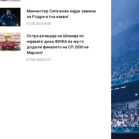
Манчестер Сити веќе најде замена
за Родри и тоа каква!
07.08.2026 9:00
Остра реакција на Шпанија по
најавите дека ФИФА ќе му го
додели финалето на СП 2030 на
Мароко!
07.08.2026 8:25