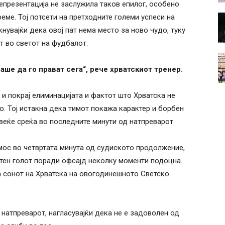
епрезентација не заслужила таков епилог, особено
еме. Тој потсети на претходните големи успеси на
нувајќи дека овој пат нема место за ново чудо, туку
т во светот на фудбалот.
аше да го прават сега“, рече хрватскиот тренер.
 и покрај елиминацијата и фактот што Хрватска не
. Тој истакна дека тимот покажа карактер и борбен
овеќе среќа во последните минути од натпреварот.
мос во четвртата минута од судиското продолжение,
ен голот поради офсајд неколку моменти подоцна.
а сонот на Хрватска на овогодинешното Светско
 натпреварот, нагласувајќи дека не е задоволен од