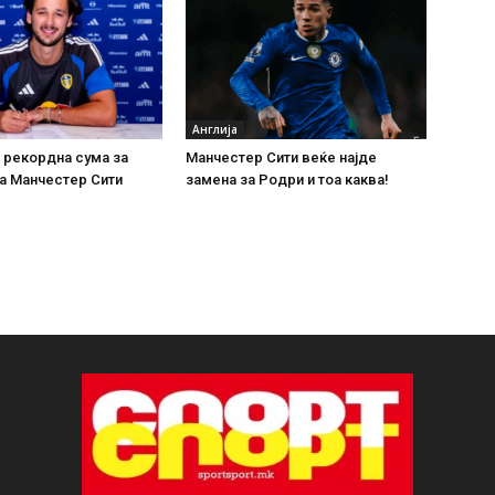
Англија
 рекордна сума за
Манчестер Сити веќе најде
а Манчестер Сити
замена за Родри и тоа каква!