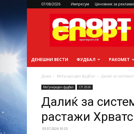
07/08/2026
Импресум
Ценовник за реклам
sportsport.mk
ДЕНЕШНИ ВЕСТИ
ФУДБАЛ
РАКОМЕТ
Дома
Меѓународен фудбал
Далиќ за системот
Меѓународен фудбал
СП 2026
Далиќ за систем
растажи Хрватс
03.07.2026 10:25