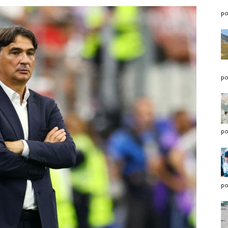
po
po
po
po