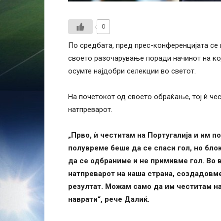
0
По средбата, пред прес-конференцијата се 
своето разочарување поради начинот на кој
осумте најдобри селекции во светот.
На почетокот од своето обраќање, тој ѝ чес
натпреварот.
„Прво, ѝ честитам на Португалија и им п
полувреме беше да се спаси гол, но бло
да се одбраниме и не примивме гол. Во 
натпреварот на наша страна, создадовме
резултат. Можам само да им честитам н
наврати“, рече Далиќ.