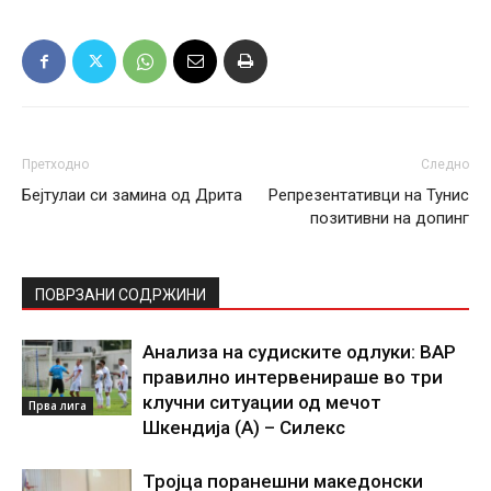
Претходно
Следно
Бејтулаи си замина од Дрита
Репрезентативци на Тунис
позитивни на допинг
ПОВРЗАНИ СОДРЖИНИ
Анализа на судиските одлуки: ВАР
правилно интервенираше во три
клучни ситуации од мечот
Прва лига
Шкендија (А) – Силекс
Тројца поранешни македонски