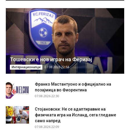
Тошевски е нов играч на Феризај
07.08.2026 22:54
Интернационалци
Франко Мастантуоно и официјално на
позајмица во Фиорентина
07.08.2026 22:30
Стојановски: Не се адаптиравме на
физичката игра на Исланд, сега гледаме
само напред
07.08.2026 22:09