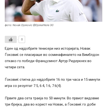
фото: Novak Djokovic @DjokerNole (X)
0
Еден од најдобрите тенисери низ историјата, Новак
Ѓоковиќ се пласираше во осминафиналето на Вимблдон
откако го победи Французинот Артур Ридеркнех во
четири сета.
Ѓоковиќ стигна до најдобрите 16 по три часа и 15 минути
игра со резултат 7:5, 6:4, 1:6, 7:6(4).
Првите два сета траеја по 50 минути. Во првиот видовме
три брејка, два во корист на Новак, а Ѓоковиќ го доби