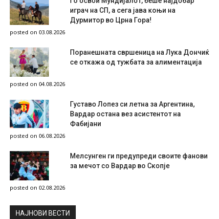
Го освои Мундијалот, беше најдобар
играч на СП, а сега јава коњи на
Дурмитор во Црна Гора!
posted on 03.08.2026
Поранешната свршеница на Лука Дончиќ
се откажа од тужбата за алиментација
posted on 04.08.2026
Густаво Лопез си летна за Аргентина,
Вардар остана вез асистентот на
Фабијани
posted on 06.08.2026
Мелсунген ги предупреди своите фанови
за мечот со Вардар во Скопје
posted on 02.08.2026
НAЈНОВИ ВЕСТИ