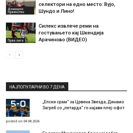
селектори на едно место: Вујо,
Домашно
Шундо и Лино!
првенство
Силекс извлече реми на
гостувањето кај Шкендија
Арачиново (ВИДЕО)
Прва лига
НАЈПОПУЛАРНИ ВО 7 ДЕНА
„Епски срам“ за Црвена Звезда, Динамо
Загреб со „петарда“ го најави плеј-офот
posted on 04.08.2026