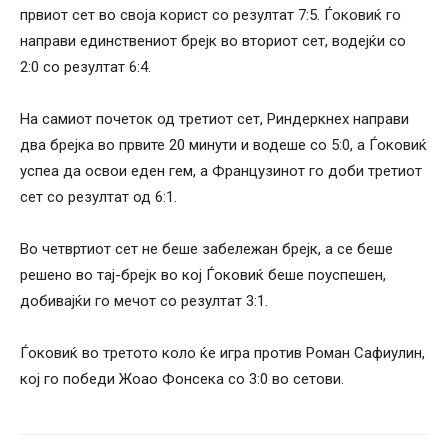
првиот сет во своја корист со резултат 7:5. Ѓоковиќ го
направи единствениот брејк во вториот сет, водејќи со
2:0 со резултат 6:4.
На самиот почеток од третиот сет, Риндеркнех направи
два брејка во првите 20 минути и водеше со 5:0, а Ѓоковиќ
успеа да освои еден гем, а Французинот го доби третиот
сет со резултат од 6:1.
Во четвртиот сет не беше забележан брејк, а се беше
решено во тај-брејк во кој Ѓоковиќ беше поуспешен,
добивајќи го мечот со резултат 3:1.
Ѓоковиќ во третото коло ќе игра против Роман Сафиулин,
кој го победи Жоао Фонсека со 3:0 во сетови.