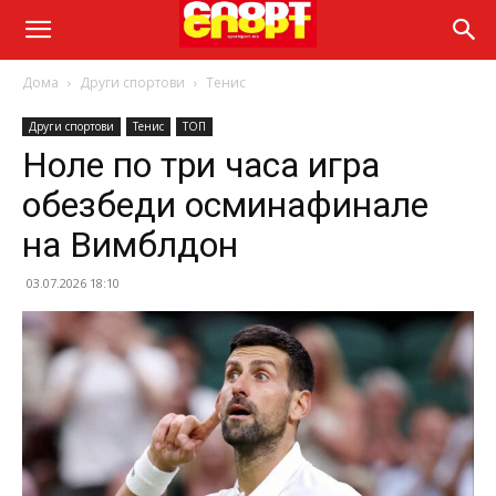
Дома
Други спортови
Тенис
Други спортови
Тенис
ТОП
Ноле по три часа игра
обезбеди осминафинале
на Вимблдон
03.07.2026 18:10