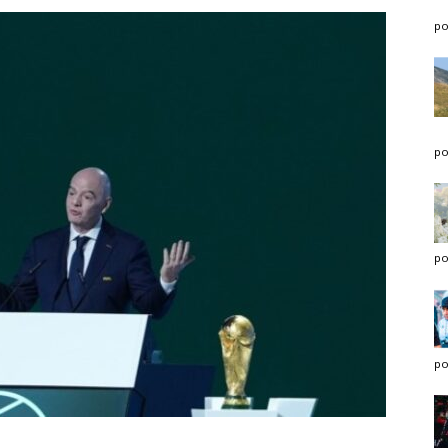
po
po
po
po