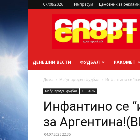
07/08/2026
Импресум
Ценовник за реклам
sportsport.mk
ДЕНЕШНИ ВЕСТИ
ФУДБАЛ
РАКОМЕТ
Дома
Меѓународен фудбал
Инфантино се “изл
Меѓународен фудбал
СП 2026
Инфантино се “
за Аргентина!(
04.07.2026 22:35