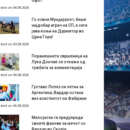
офот
sted on 04.08.2026
Го освои Мундијалот, беше
најдобар играч на СП, а сега
јава коњи на Дурмитор во
Црна Гора!
sted on 03.08.2026
Поранешната свршеница на
Лука Дончиќ се откажа од
тужбата за алиментација
sted on 04.08.2026
Густаво Лопез си летна за
Аргентина, Вардар остана
вез асистентот на Фабијани
sted on 06.08.2026
Мелсунген ги предупреди
своите фанови за мечот со
Вардар во Скопје