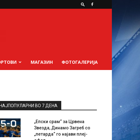
ОРТОВИ
МАГАЗИН
ФОТОГАЛЕРИЈА
НАЈПОПУЛАРНИ ВО 7 ДЕНА
„Епски срам“ за Црвена
Звезда, Динамо Загреб со
„петарда“ го најави плеј-