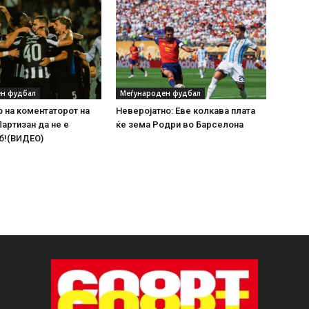
н фудбал
Меѓународен фудбал
 на коментаторот на
Неверојатно: Еве колкава плата
Партизан да не е
ќе зема Родри во Барселона
б!(ВИДЕО)