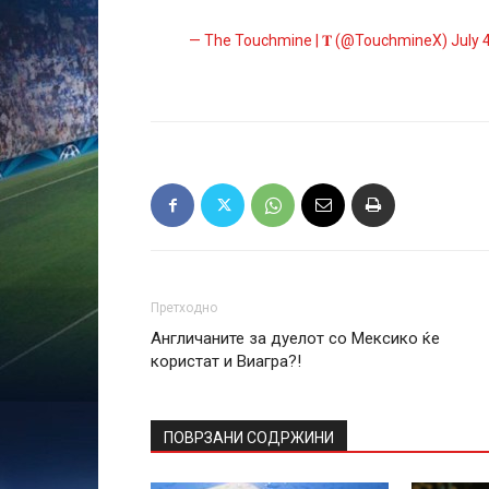
— The Touchmine | 𝐓 (@TouchmineX)
July 
Претходно
Англичаните за дуелот со Мексико ќе
користат и Виагра?!
ПОВРЗАНИ СОДРЖИНИ