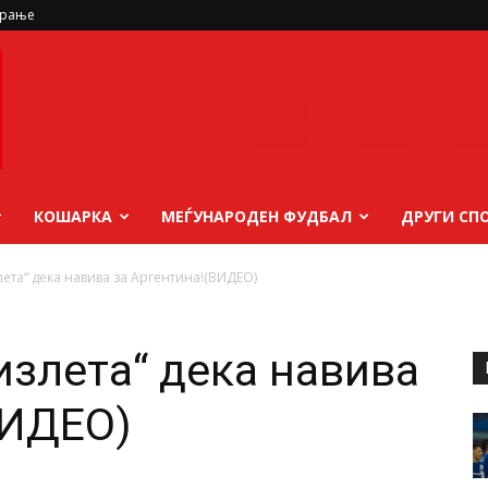
ирање
КОШАРКА
МЕЃУНАРОДЕН ФУДБАЛ
ДРУГИ СП
ета“ дека навива за Аргентина!(ВИДЕО)
излета“ дека навива
ВИДЕО)