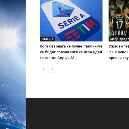
Италија
Меѓународе
Кога сезоната ќе почне, трибините
Ужасен гаф
ќе бидат празни кога ќе игра еден
РТС: Како 
гигант во Серија А!
српски клу