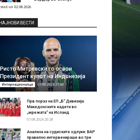
sted on 02.08.2026
НAЈНОВИ ВЕСТИ
Ристо Митревски го освои
Президент купот на Индонезија
07.08.2026 21:00
Интернационалци
Прв пораз на ЕП „Б“ Дивизија:
Македонските кадети во
„мрежата“ на Исланд
07.08.2026 20:28
Анализа на судиските одлуки: ВАР
правилно интервенираше во три