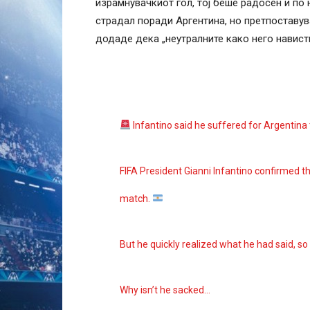
израмнувачкиот гол, тој беше радосен и по 
страдал поради Аргентина, но претпоставув
додаде дека „неутралните како него навист
Infantino said he suffered for Argentina 
FIFA President Gianni Infantino confirmed t
match.
But he quickly realized what he had said, s
Why isn’t he sacked…