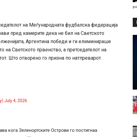
po
тседателот на Меѓународната фудбалска федерација
ави пред камерите дека не бил на Светското
олженијата, Аргентина победи и ги елиминираше
 на Светското првенство, а претседателот на
т. Што отворено го призна по натпреварот.
ty)
July 4, 2026
ава кога Зеленортските Острови го постигнаа