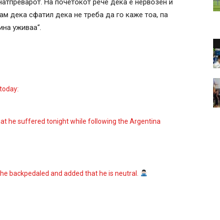
натпреварот. На почетокот рече дека е нервозен и
ам дека сфатил дека не треба да го каже тоа, па
ина уживаа“.
today:
hat he suffered tonight while following the Argentina
o he backpedaled and added that he is neutral.