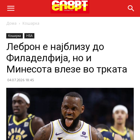
Дома
Кошарка
Кошарка
НБА
Леброн е најблизу до
Филаделфија, но и
Минесота влезе во трката
04.07.2026 18:45