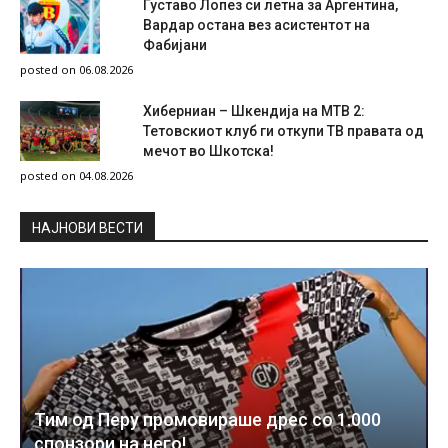
Густаво Лопез си летна за Аргентина,
Вардар остана вез асистентот на
Фабијани
posted on 06.08.2026
Хиберниан – Шкендија на МТВ 2:
Тетовскиот клуб ги откупи ТВ правата од
мечот во Шкотска!
posted on 04.08.2026
НAЈНОВИ ВЕСТИ
Тим од Перу промовираше дрес со 1.000
спонзори на него!