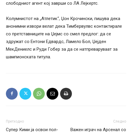
слободниот агент кој заврши со ЛА Лејкертс.
Колумнистот на „Атлетик“, Џон Крочински, пишува дека
анонимни извори велат дека Тимбервулвс контактирале
со претставниците на Џејмс со смел предлог: да се
здружат со Ентони Едвардс, Ламело Бол, Џејден
МекДениелс и Руди Гобер за да се натпреваруваат за
шампионската титула.
Претходно
Следно
Супер Кими ја освои пол-
Важен играч на Арсенал со