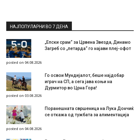
НАЈПОПУЛАРНИ ВО 7 ДЕНА
„Епски срам“ за Црвена Звезда, Динамо
Загреб со „петарда“ го најави плеј-офот
posted on 04.08.2026
Го освои Мундијалот, беше најдобар
играч на СП, а сега јава коњи на
Дурмитор во Црна Гора!
posted on 03.08.2026
Поранешната свршеница на Лука Дончиќ
се откажа од тужбата за алиментација
posted on 04.08.2026