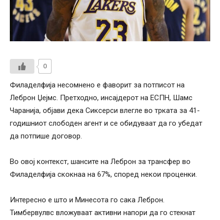
0
Филаделфија несомнено е фаворит за потписот на
Леброн Џејмс. Претходно, инсајдерот на ЕСПН, Шамс
Чаранија, објави дека Сиксерси влегле во трката за 41-
годишниот слободен агент и се обидуваат да го убедат
да потпише договор.
Во овој контекст, шансите на Леброн за трансфер во
Филаделфија скокнаа на 67%, според некои проценки.
Интересно е што и Минесота го сака Леброн.
Тимбервулвс вложуваат активни напори да го стекнат