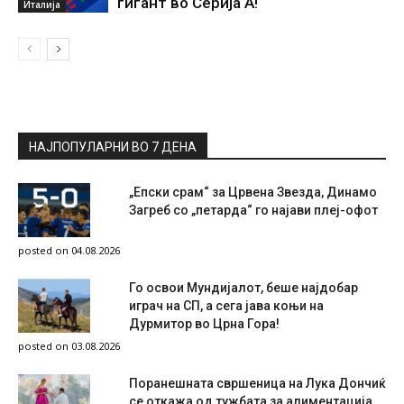
гигант во Серија А!
Италија
НАЈПОПУЛАРНИ ВО 7 ДЕНА
„Епски срам“ за Црвена Звезда, Динамо
Загреб со „петарда“ го најави плеј-офот
posted on 04.08.2026
Го освои Мундијалот, беше најдобар
играч на СП, а сега јава коњи на
Дурмитор во Црна Гора!
posted on 03.08.2026
Поранешната свршеница на Лука Дончиќ
се откажа од тужбата за алиментација