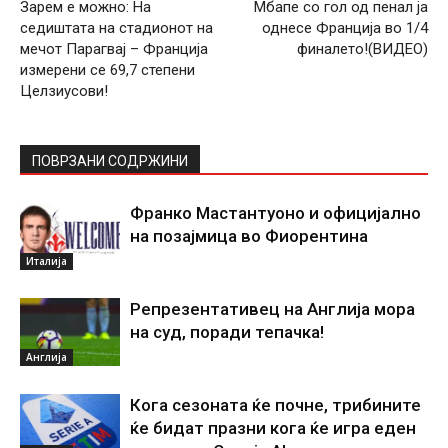
Зарем е можно: На
Мбапе со гол од пенал ја
седиштата на стадионот на
однесе Франција во 1/4
мечот Парагвај – Франција
финалето!(ВИДЕО)
измерени се 69,7 степени
Целзиусови!
ПОВРЗАНИ СОДРЖИНИ
Франко Мастантуоно и официјално
на позајмица во Фиорентина
Италија
Репрезентативец на Англија мора
на суд, поради тепачка!
Англија
Кога сезоната ќе почне, трибините
ќе бидат празни кога ќе игра еден