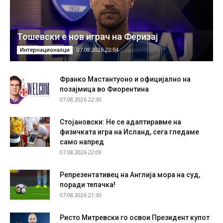
Тошевски е нов играч на Феризај
07.08.2026 22:54
Интернационалци
Франко Мастантуоно и официјално на
позајмица во Фиорентина
07.08.2026 22:30
Стојановски: Не се адаптиравме на
физичката игра на Исланд, сега гледаме
само напред
07.08.2026 22:09
Репрезентативец на Англија мора на суд,
поради тепачка!
07.08.2026 21:30
Ристо Митревски го освои Президент купот