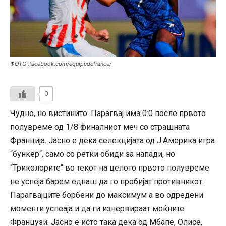
ФОТО:.facebook.com/equipedefrance/
0
Чудно, но вистинито. Парагвај има 0:0 после првото
полувреме од 1/8 финалниот меч со страшната
Франција. Јасно е дека селекцијата од Ј.Америка игра
“бункер“, само со ретки обиди за напади, но
“Триколорите“ во текот на целото првото полувреме
не успеја барем еднаш да го пробијат противникот.
Парагвајците борбени до максимум а во одредени
моменти успеаја и да ги изнервираат моќните
Французи. Јасно е исто така дека од Мбапе, Олисе,