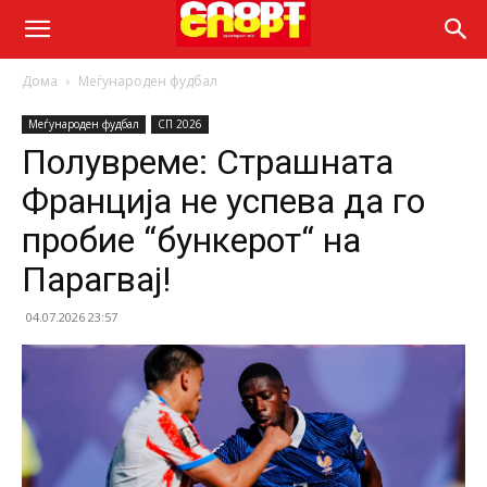
Дома
Меѓународен фудбал
Меѓународен фудбал
СП 2026
Полувреме: Страшната
Франција не успева да го
пробие “бункерот“ на
Парагвај!
04.07.2026 23:57