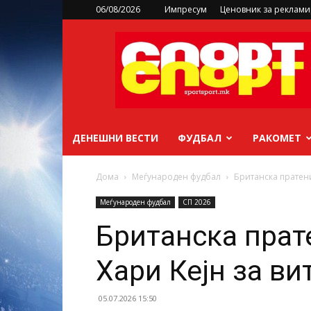
06/08/2026
Импресум
Ценовник за реклам
sportsport.mk
ДЕНЕШНИ ВЕСТИ
ФУДБАЛ
РАКОМЕТ
Дома
Меѓународен фудбал
Британска пратени
Меѓународен фудбал
СП 2026
Британска прат
Хари Кејн за вит
05.07.2026 15:50