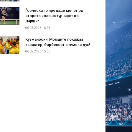
Ѓорческа го предаде мечот од
второто коло на турнирот во
Лајпциг
06.08.2026 16:25
Кузманоски: Момците покажаа
карактер, борбеност и тимски дух!
06.08.2026 15:55