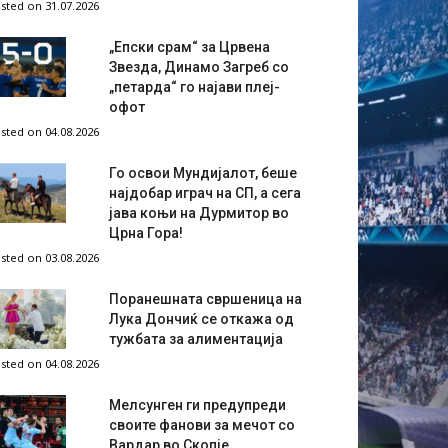
sted on 31.07.2026
„Епски срам“ за Црвена
Звезда, Динамо Загреб со
„петарда“ го најави плеј-
офот
sted on 04.08.2026
Го освои Мундијалот, беше
најдобар играч на СП, а сега
јава коњи на Дурмитор во
Црна Гора!
sted on 03.08.2026
Поранешната свршеница на
Лука Дончиќ се откажа од
тужбата за алиментација
sted on 04.08.2026
Мелсунген ги предупреди
своите фанови за мечот со
Вардар во Скопје