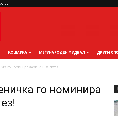
ирање
КОШАРКА
МЕЃУНАРОДЕН ФУДБАЛ
ДРУГИ СП
чка го номинира Хари Кејн за витез!
еничка го номинира
ез!