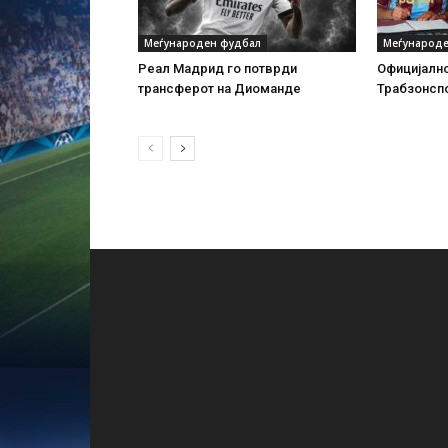
Меѓународен фудбал
Меѓународе
Реал Мадрид го потврди
Официјално
трансферот на Диоманде
Трабзонсп