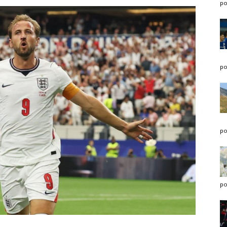
po
po
po
po