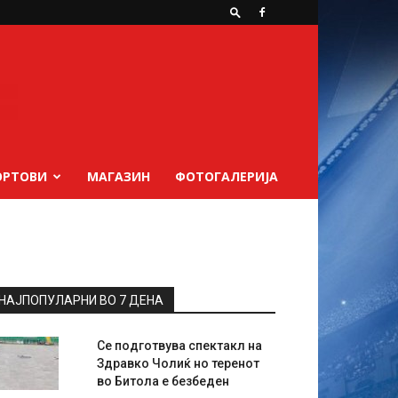
ОРТОВИ
МАГАЗИН
ФОТОГАЛЕРИЈА
НАЈПОПУЛАРНИ ВО 7 ДЕНА
Се подготвува спектакл на
Здравко Чолиќ но теренот
во Битола е безбеден