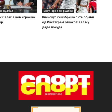
н фудбал
Меѓународен фудбал
: Салах е нов играч на
Винисиус ги избриша сите објави
ор
од Инстаграм откако Реал му
даде понуда