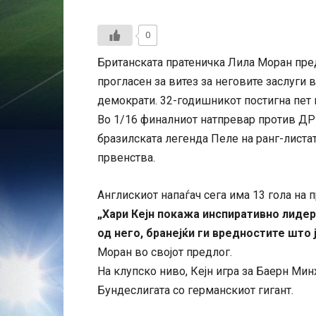
0
Британската пратеничка Лила Моран предл
прогласен за витез за неговите заслуги 
демократи. 32-годишникот постигна пет 
Во 1/16 финалниот натпревар против ДР Ко
бразилската легенда Пеле на ранг-листат
првенства.
Англискиот напаѓач сега има 13 гола на 
„Хари Кејн покажа инспиративно лидерс
од него, бранејќи ги вредностите што 
Моран во својот предлог.
На клупско ниво, Кејн игра за Баерн Минх
Бундеслигата со германскиот гигант.