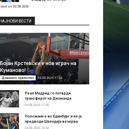
sted on 02.08.2026
НAЈНОВИ ВЕСТИ
Бојан Крстевски е нов играч на
Куманово!
06.08.2026 17:26
Домашно првенство
Реал Мадрид го потврди
трансферот на Диоманде
06.08.2026 17:20
Положани е во Единбург и ќе ја
предводи Шкендија вечерва
06.08.2026 16:52