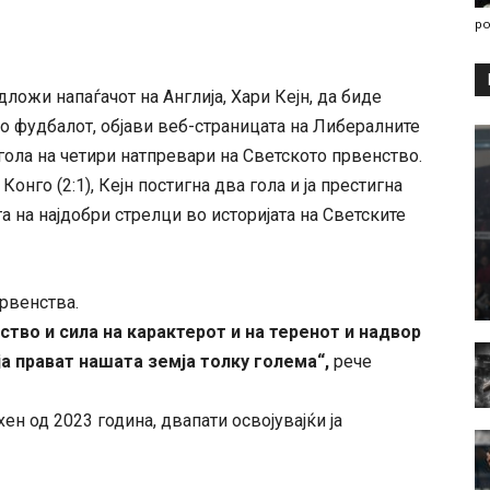
po
ожи напаѓачот на Англија, Хари Кејн, да биде
во фудбалот, објави веб-страницата на Либералните
гола на четири натпревари на Светското првенство.
нго (2:1), Кејн постигна два гола и ја престигна
а на најдобри стрелци во историјата на Светските
првенства.
тво и сила на карактерот и на теренот и надвор
ја прават нашата земја толку голема“,
рече
ен од 2023 година, двапати освојувајќи ја