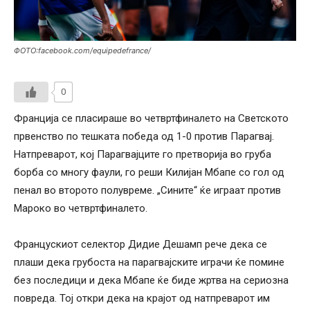
ФОТО:facebook.com/equipedefrance/
0
Франција се пласираше во четвртфиналето на Светското
првенство по тешката победа од 1-0 против Парагвај.
Натпреварот, кој Парагвајците го претворија во груба
борба со многу фаули, го реши Килијан Мбапе со гол од
пенал во второто полувреме. „Сините“ ќе играат против
Мароко во четвртфиналето.
Францускиот селектор Дидие Дешамп рече дека се
плаши дека грубоста на парагвајските играчи ќе помине
без последици и дека Мбапе ќе биде жртва на сериозна
повреда. Тој откри дека на крајот од натпреварот им