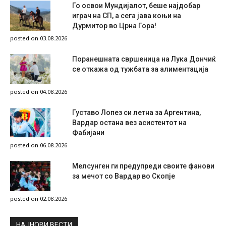
Го освои Мундијалот, беше најдобар
играч на СП, а сега јава коњи на
Дурмитор во Црна Гора!
posted on 03.08.2026
Поранешната свршеница на Лука Дончиќ
се откажа од тужбата за алиментација
posted on 04.08.2026
Густаво Лопез си летна за Аргентина,
Вардар остана вез асистентот на
Фабијани
posted on 06.08.2026
Мелсунген ги предупреди своите фанови
за мечот со Вардар во Скопје
posted on 02.08.2026
НAЈНОВИ ВЕСТИ