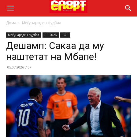
Дома
Меѓународен фудбал
Меѓународен фудбал
СП 2026
ТОП
Дешамп: Сакаа да му
наштетат на Мбапе!
05.07.2026 7:57