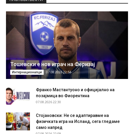
Тошевски е нов играч на Феризај
07.08.2026 22:54
Интернационалци
Франко Мастантуоно и официјално на
позајмица во Фиорентина
07.08.2026 22:30
Стојановски: Не се адаптиравме на
физичката игра на Исланд, сега гледаме
само напред
07.08.2026 22:09