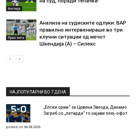
на суд, поради тепачка!
Англија
Анализа на судиските одлуки: ВАР
правилно интервенираше во три
клучни ситуации од мечот
Прва лига
Шкендија (А) – Силекс
НАЈПОПУЛАРНИ ВО 7 ДЕНА
„Епски срам“ за Црвена Звезда, Динамо
Загреб со „петарда“ го најави плеј-офот
posted on 04.08.2026