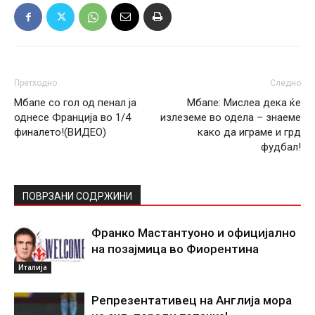
Претходно
Следно
Мбапе со гол од пенал ја
Мбапе: Мислеа дека ќе
однесе Франција во 1/4
излеземе во одела – знаеме
финалето!(ВИДЕО)
како да играме и грд
фудбал!
ПОВРЗАНИ СОДРЖИНИ
Франко Мастантуоно и официјално
на позајмица во Фиорентина
Италија
Репрезентативец на Англија мора