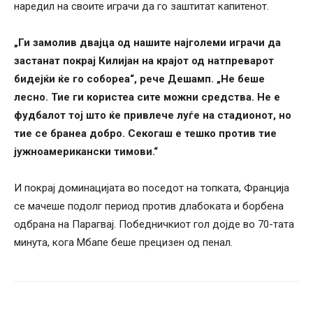
наредил на своите играчи да го заштитат капитенот.
„Ги замолив двајца од нашите најголеми играчи да
застанат покрај Килијан на крајот од натпреварот
бидејќи ќе го собореа“, рече Дешамп. „Не беше
лесно. Тие ги користеа сите можни средства. Не е
фудбалот тој што ќе привлече луѓе на стадионот, но
тие се бранеа добро. Секогаш е тешко против тие
јужноамерикански тимови.“
И покрај доминацијата во поседот на топката, Франција
се мачеше подолг период против длабоката и борбена
одбрана на Парагвај. Победничкиот гол дојде во 70-тата
минута, кога Мбапе беше прецизен од пенал.