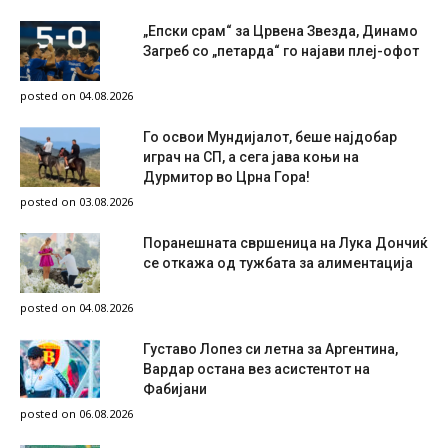
„Епски срам“ за Црвена Звезда, Динамо
Загреб со „петарда“ го најави плеј-офот
posted on 04.08.2026
Го освои Мундијалот, беше најдобар
играч на СП, а сега јава коњи на
Дурмитор во Црна Гора!
posted on 03.08.2026
Поранешната свршеница на Лука Дончиќ
се откажа од тужбата за алиментација
posted on 04.08.2026
Густаво Лопез си летна за Аргентина,
Вардар остана вез асистентот на
Фабијани
posted on 06.08.2026