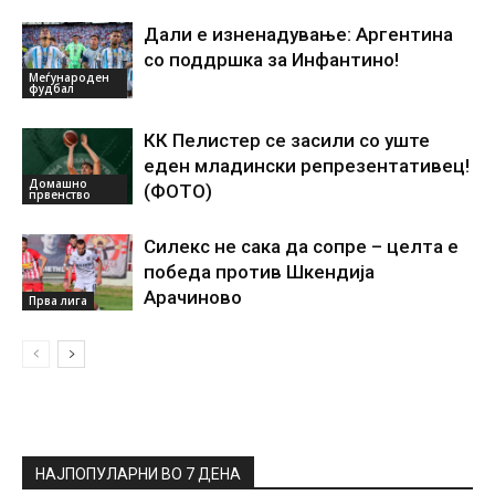
Дали е изненадување: Аргентина
со поддршка за Инфантино!
Меѓународен
фудбал
КК Пелистер се засили со уште
еден младински репрезентативец!
Домашно
(ФОТО)
првенство
Силекс не сака да сопре – целта е
победа против Шкендија
Арачиново
Прва лига
НАЈПОПУЛАРНИ ВО 7 ДЕНА