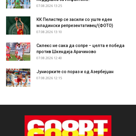
07.08.2026 13:25
КК Пелистер се засили со уште еден
младински репрезентативец!(ФОТО)
07.08.2026 13:10
Силекс не сака да сопре – целта е победа
против Шкендија Арачиново
07.08.2026 12:40
Јуниорките со пораз и од Азербејџан
07.08.2026 12:15