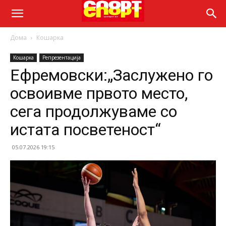
Дома
Кошарка
Кошарка
Репрезентација
Ефремовски:„Заслужено го
освоивме првото место,
сега продолжуваме со
истата посветеност“
05.07.2026 19:15