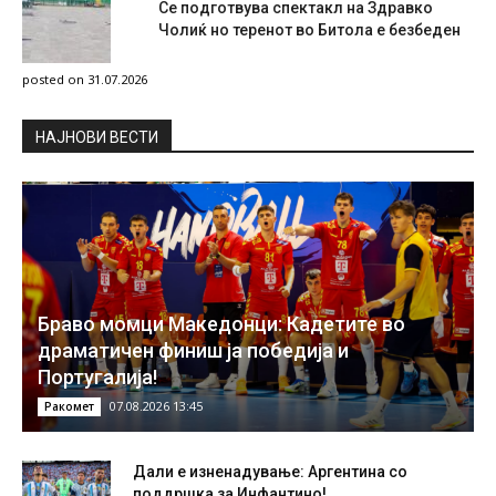
Се подготвува спектакл на Здравко
Чолиќ но теренот во Битола е безбеден
posted on 31.07.2026
НAЈНОВИ ВЕСТИ
Браво момци Македонци: Кадетите во
драматичен финиш ја победија и
Португалија!
07.08.2026 13:45
Ракомет
Дали е изненадување: Аргентина со
поддршка за Инфантино!