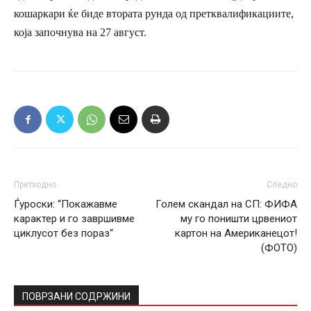
кошаркари ќе биде втората рунда од претквалификациите,
која започнува на 27 август.
Претходно
Следно
Ѓуроски: “Покажавме
Голем скандал на СП: ФИФА
карактер и го завршивме
му го поништи црвениот
циклусот без пораз“
картон на Американецот!
(ФОТО)
ПОВРЗАНИ СОДРЖИНИ