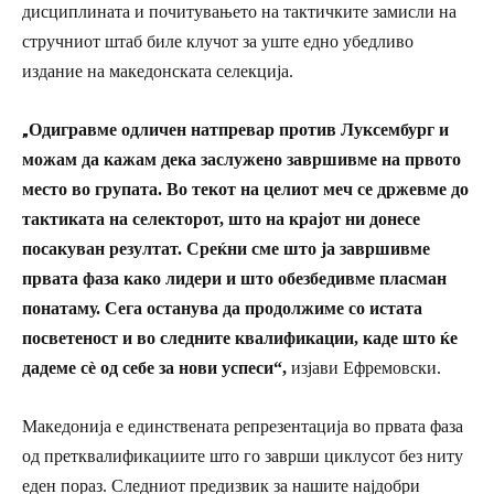
дисциплината и почитувањето на тактичките замисли на
стручниот штаб биле клучот за уште едно убедливо
издание на македонската селекција.
„
Одигравме одличен натпревар против Луксембург и
можам да кажам дека заслужено завршивме на првото
место во групата. Во текот на целиот меч се држевме до
тактиката на селекторот, што на крајот ни донесе
посакуван резултат. Среќни сме што ја завршивме
првата фаза како лидери и што обезбедивме пласман
понатаму. Сега останува да продолжиме со истата
посветеност и во следните квалификации, каде што ќе
дадеме сè од себе за нови успес
и
“,
изјави Ефремовски.
Македонија е единствената репрезентација во првата фаза
од претквалификациите што го заврши циклусот без ниту
еден пораз. Следниот предизвик за нашите најдобри