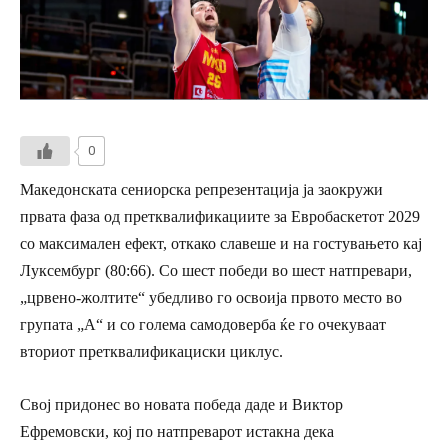
0
Македонската сениорска репрезентација ја заокружи
првата фаза од претквалификациите за Евробаскетот 2029
со максимален ефект, откако славеше и на гостувањето кај
Луксембург (80:66). Со шест победи во шест натпревари,
„црвено-жолтите“ убедливо го освоија првото место во
групата „А“ и со голема самодоверба ќе го очекуваат
вториот претквалификациски циклус.
Свој придонес во новата победа даде и Виктор
Ефремовски, кој по натпреварот истакна дека