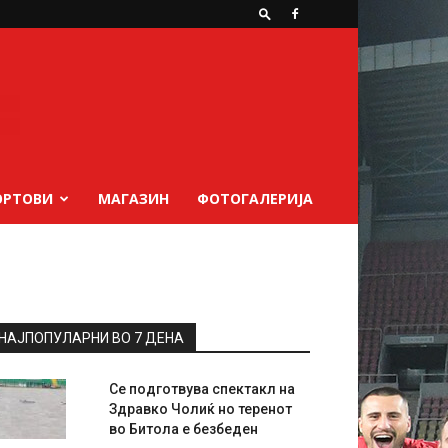
ОРТОВИ
МАГАЗИН
ФОТОГАЛЕРИЈА
НАЈПОПУЛАРНИ ВО 7 ДЕНА
Се подготвува спектакл на
Здравко Чолиќ но теренот
во Битола е безбеден