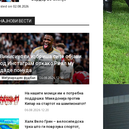
sted on 02.08.2026
НAЈНОВИ ВЕСТИ
Винисиус ги избриша сите објави
од Инстаграм откако Реал му
даде понуда
06.08.2026 12:50
Меѓународен фудбал
На нашите момци им е потребна
поддршка: Македонија против
Кипар на стартот на шампионатот!
06.08.2026 12:20
Халк Вело Грин – велосипедска
трка што ги поврзува спортот,