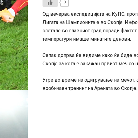
0
Од вечерва експедицијата на КуПС, про
Лигата на Шампионите е во Скопје. Инф
слетале во главниот град поради фактот
температури имаше минатите денови.
Сепак допрва ќе видиме како ќе биде во
Скопје за кога е закажан првиот меч со 
Утре во време на одигрување на мечот, 
вообичаен тренинг на Арената во Скопје.