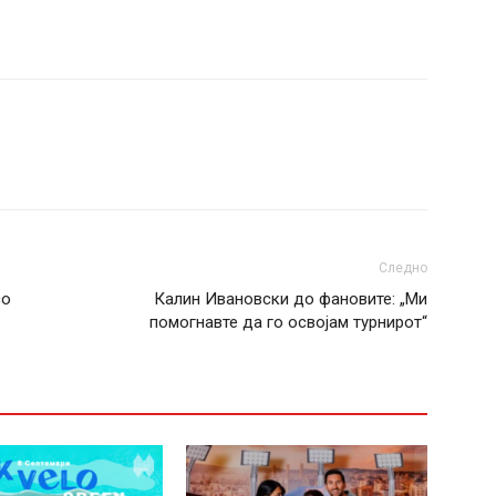
Следно
со
Калин Ивановски до фановите: „Ми
помогнавте да го освојам турнирот“