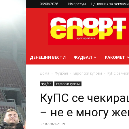
06/08/2026
Импресум
Ценовник за реклам
sportsport.mk
ДЕНЕШНИ ВЕСТИ
ФУДБАЛ
РАКОМЕТ
Дома
Фудбал
Европски купови
КуПС се чек
Фудбал
Европски купови
КуПС се чекира
– не е многу ж
05.07.2026 21:29