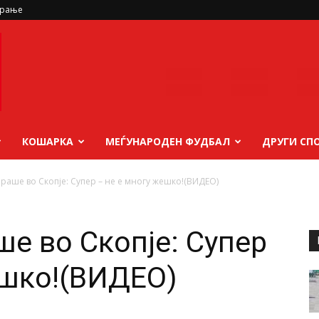
ирање
КОШАРКА
МЕЃУНАРОДЕН ФУДБАЛ
ДРУГИ СП
ираше во Скопје: Супер – не е многу жешко!(ВИДЕО)
ше во Скопје: Супер
ешко!(ВИДЕО)