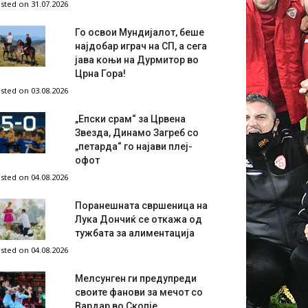
sted on 31.07.2026
Го освои Мундијалот, беше
најдобар играч на СП, а сега
јава коњи на Дурмитор во
Црна Гора!
sted on 03.08.2026
„Епски срам“ за Црвена
Звезда, Динамо Загреб со
„петарда“ го најави плеј-
офот
sted on 04.08.2026
Поранешната свршеница на
Лука Дончиќ се откажа од
тужбата за алиментација
sted on 04.08.2026
Мелсунген ги предупреди
своите фанови за мечот со
Вардар во Скопје