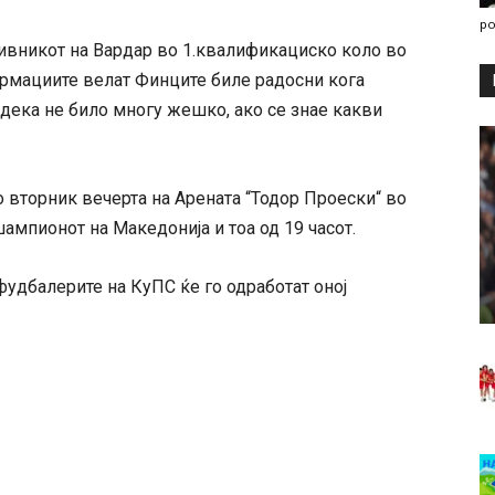
po
тивникот на Вардар во 1.квалификациско коло во
ормациите велат Финците биле радосни кога
 дека не било многу жешко, ако се знае какви
 вторник вечерта на Арената “Тодор Проески“ во
шампионот на Македонија и тоа од 19 часот.
фудбалерите на КуПС ќе го одработат оној