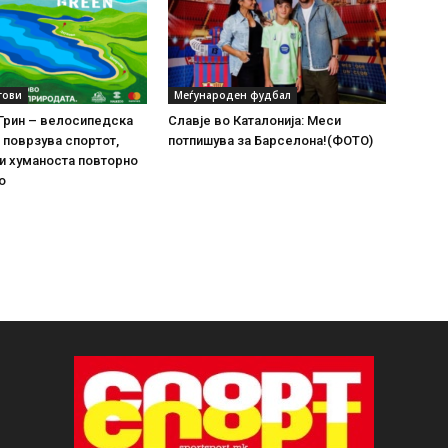
тови
Меѓународен фудбал
Грин – велосипедска
Славје во Каталонија: Меси
и поврзува спортот,
потпишува за Барселона!(ФОТО)
и хуманоста повторно
о