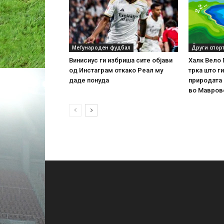
Меѓународен фудбал
Други спор
Винисиус ги избриша сите објави
Халк Вело 
од Инстаграм откако Реал му
трка што г
даде понуда
природата 
во Мавров