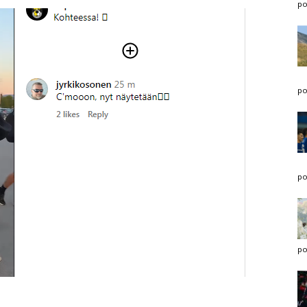
po
po
po
po