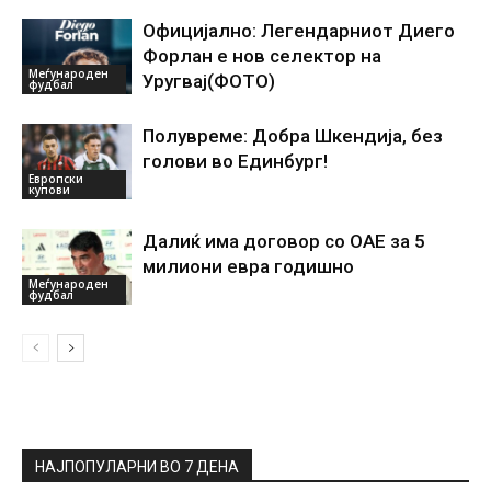
Официјално: Легендарниот Диего
Форлан е нов селектор на
Меѓународен
Уругвај(ФОТО)
фудбал
Полувреме: Добра Шкендија, без
голови во Единбург!
Европски
купови
Далиќ има договор со ОАЕ за 5
милиони евра годишно
Меѓународен
фудбал
НАЈПОПУЛАРНИ ВО 7 ДЕНА