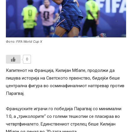
Фото: FIFA World Cup X
0
Капитенот на Франција, Килијан Мбапе, продолжи да
пишува историја на Светското првенство, бидејќи беше
централна фигура во осминафиналниот натпревар против
Парагвај.
Француските играчи го победија Парагвај со минимални
1:0, а „триколорите“ со големи тешкотии се пласираа во
четвртфиналето. Eдинствениот стрелец беше Килијан
Мбапе од пенал во 70-тата минута.