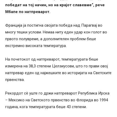
победат на тој начин, но на крајот славевме“, рече
Мбапе по натпреварот.
Франција ја постигна својата победа над Парагвај во
многу тешки услови. Немаа ниту еден удар кон голот во
првото полувреме, а дополнителен проблем беше
екстремно високата температура.
На почетокот од натпреварот, температурата беше
измерена на 38,3 степени Целзиусови, што го прави овој
натпревар еден од најжешките во историјата на Светските
првенства.
Рекордот сè уште го држи натпреварот Република Ирска
– Мексико на Светското првенство во Флорида во 1994
година, кога температурата беше 43 степени.