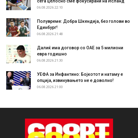
сега целосно сме фокусирани на Исланд“
06.08.2026 22:10
Полувреме: Добра Шкендија, без голови во
Единбург!
06.08.2026 21:48
Далиќ има договор со ОАЕ за 5 милиони
евра годишно
06.08.2026 21:30
УЕФА за Инфантино: Бојкотот и натаму е
опција, извинувањето не е доволно!
06.08.2026 21:00