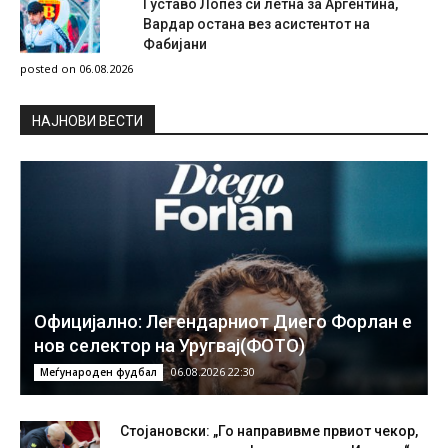
Густаво Лопез си летна за Аргентина,
Вардар остана вез асистентот на
Фабијани
posted on 06.08.2026
НAЈНОВИ ВЕСТИ
Официјално: Легендарниот Диего Форлан е
нов селектор на Уругвај(ФОТО)
06.08.2026 22:30
Меѓународен фудбал
Стојановски: „Го направивме првиот чекор,