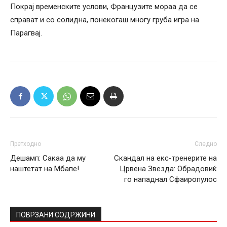
Покрај временските услови, Французите мораа да се
справат и со солидна, понекогаш многу груба игра на
Парагвај.
Претходно
Следно
Дешамп: Сакаа да му
Скандал на екс-тренерите на
наштетат на Мбапе!
Црвена Звезда: Обрадовиќ
го нападнал Сфаиропулос
ПОВРЗАНИ СОДРЖИНИ