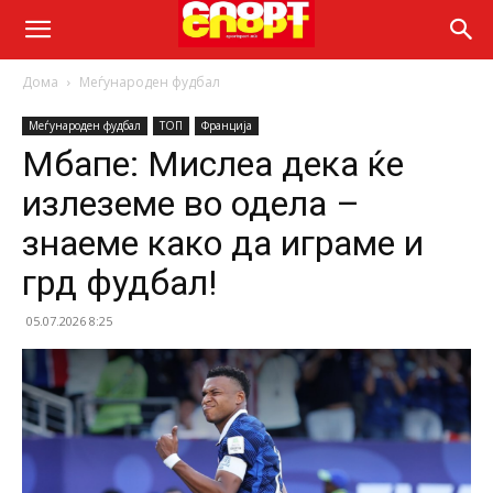
Дома
Меѓународен фудбал
Меѓународен фудбал
ТОП
Франција
Мбапе: Мислеа дека ќе
излеземе во одела –
знаеме како да играме и
грд фудбал!
05.07.2026 8:25