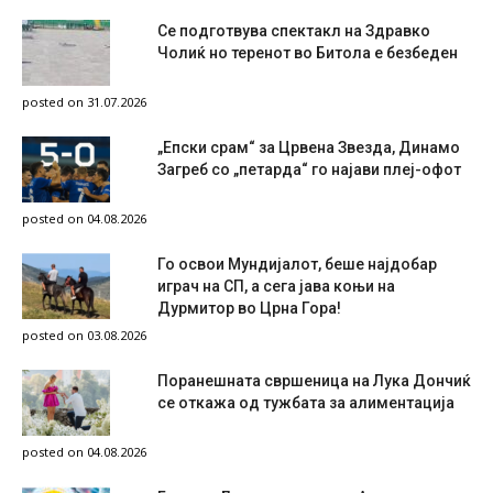
Се подготвува спектакл на Здравко
Чолиќ но теренот во Битола е безбеден
posted on 31.07.2026
„Епски срам“ за Црвена Звезда, Динамо
Загреб со „петарда“ го најави плеј-офот
posted on 04.08.2026
Го освои Мундијалот, беше најдобар
играч на СП, а сега јава коњи на
Дурмитор во Црна Гора!
posted on 03.08.2026
Поранешната свршеница на Лука Дончиќ
се откажа од тужбата за алиментација
posted on 04.08.2026