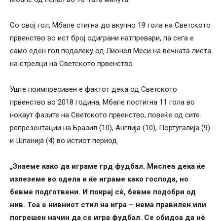
Со овој гол, Мбапе стигна до вкупно 19 гола на Светското
првенство во ист број одиграни натпревари, па сега е
само еден гол подалеку од Лионел Меси на вечната листа
на стрелци на Светското првенство.
Уште поимпресивен е фактот дека од Светското
првенство во 2018 година, Мбапе постигна 11 гола во
нокаут фазите на Светското првенство, повеќе од сите
репрезентации на Бразил (10), Англија (10), Португалија (9)
и Шпанија (4) во истиот период.
„Знаеме како да играме грд фудбал. Мислеа дека ќе
излеземе во одела и ќе играме како господа, но
бевме подготвени. И покрај сè, бевме подобри од
нив. Тоа е нивниот стил на игра – нема правилен или
погрешен начин да се игра фудбал. Се обидоа да нè