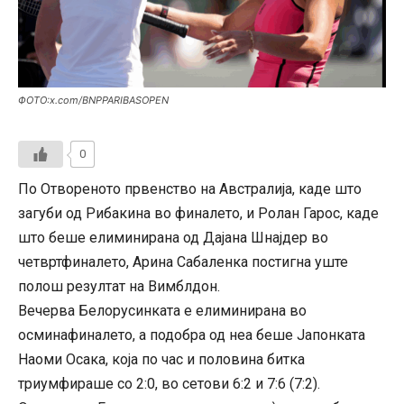
ФОТО:x.com/BNPPARIBASOPEN
0
По Отвореното првенство на Австралија, каде што
загуби од Рибакина во финалето, и Ролан Гарос, каде
што беше елиминирана од Дајана Шнајдер во
четвртфиналето, Арина Сабаленка постигна уште
полош резултат на Вимблдон.
Вечерва Белорусинката е елиминирана во
осминафиналето, а подобра од неа беше Јапонката
Наоми Осака, која по час и половина битка
триумфираше со 2:0, во сетови 6:2 и 7:6 (7:2).