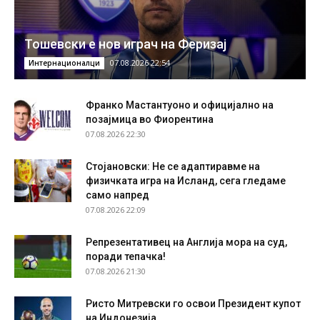
Тошевски е нов играч на Феризај
07.08.2026 22:54
Интернационалци
Франко Мастантуоно и официјално на
позајмица во Фиорентина
07.08.2026 22:30
Стојановски: Не се адаптиравме на
физичката игра на Исланд, сега гледаме
само напред
07.08.2026 22:09
Репрезентативец на Англија мора на суд,
поради тепачка!
07.08.2026 21:30
Ристо Митревски го освои Президент купот
на Индонезија