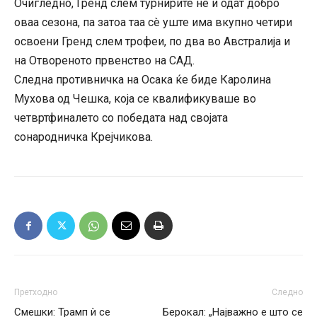
Очигледно, Гренд слем турнирите не ѝ одат добро
оваа сезона, па затоа таа сè уште има вкупно четири
освоени Гренд слем трофеи, по два во Австралија и
на Отвореното првенство на САД.
Следна противничка на Осака ќе биде Каролина
Мухова од Чешка, која се квалификуваше во
четвртфиналето со победата над својата
сонародничка Крејчикова.
Претходно
Следно
Смешки: Трамп ѝ се
Берокал: „Најважно е што се