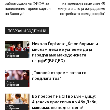
заблагодари на ФИФА за
натпреварувавме сите 40
поништениот црвен картон
минути и што ја изградивме
на Балогун!
потребната самодоверба“
ПОВРЗАНИ СОДРЖИНИ
Никола Ѓорѓиев: „Ќе се бориме и
мислам дека ќе успееме да ја
Други
израдуваме македонската
спортови
нација!“(ВИДЕО)
„Ѓоковиќ старее – затоа го
предлага тоа“
Други
спортови
Во пресрет на СП во џуи – џицу:
Ацевска пристигна во Абу Даби,
Други
максимално подготвена!
спортови