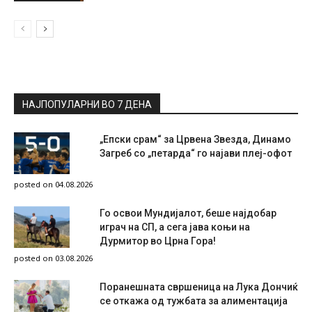
НАЈПОПУЛАРНИ ВО 7 ДЕНА
„Епски срам“ за Црвена Звезда, Динамо
Загреб со „петарда“ го најави плеј-офот
posted on 04.08.2026
Го освои Мундијалот, беше најдобар
играч на СП, а сега јава коњи на
Дурмитор во Црна Гора!
posted on 03.08.2026
Поранешната свршеница на Лука Дончиќ
се откажа од тужбата за алиментација