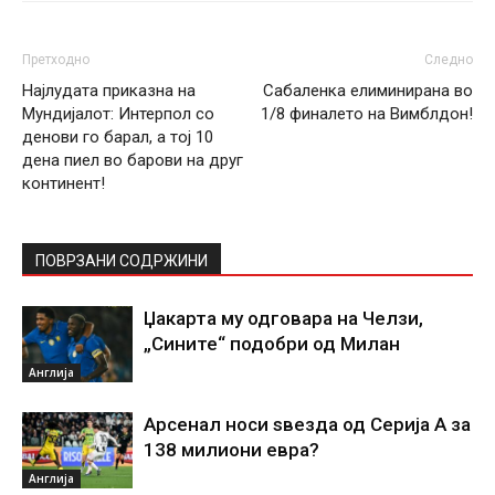
Претходно
Следно
Најлудата приказна на
Сабаленка елиминирана во
Мундијалот: Интерпол со
1/8 финалето на Вимблдон!
денови го барал, а тој 10
дена пиел во барови на друг
континент!
ПОВРЗАНИ СОДРЖИНИ
Џакарта му одговара на Челзи,
„Сините“ подобри од Милан
Англија
Арсенал носи ѕвезда од Серија А за
138 милиони евра?
Англија