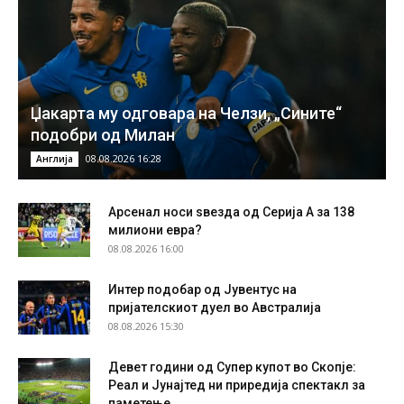
Џакарта му одговара на Челзи, „Сините“
подобри од Милан
08.08.2026 16:28
Англија
Арсенал носи ѕвезда од Серија А за 138
милиони евра?
08.08.2026 16:00
Интер подобар од Јувентус на
пријателскиот дуел во Австралија
08.08.2026 15:30
Девет години од Супер купот во Скопје:
Реал и Јунајтед ни приредија спектакл за
паметење