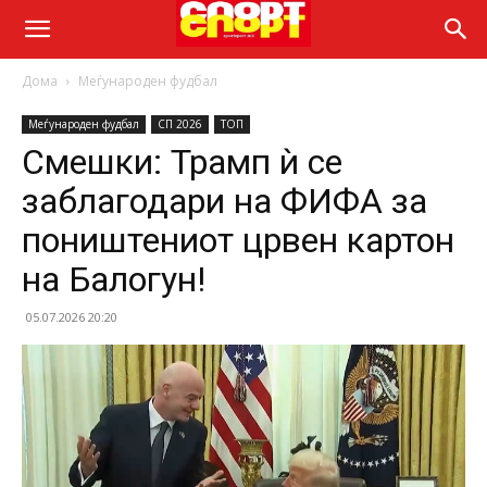
Дома
Меѓународен фудбал
Меѓународен фудбал
СП 2026
ТОП
Смешки: Трамп ѝ се
заблагодари на ФИФА за
поништениот црвен картон
на Балогун!
05.07.2026 20:20