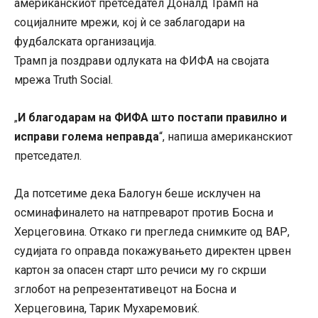
американскиот претседател Доналд Трамп на
социјалните мрежи, кој ѝ се заблагодари на
фудбалската организација.
Трамп ја поздрави одлуката на ФИФА на својата
мрежа Truth Social.
И благодарам на ФИФА што постапи правилно и
„
исправи голема неправда
“, напиша американскиот
претседател.
Да потсетиме дека Балогун беше исклучен на
осминафиналето на натпреварот против Босна и
Херцеговина. Откако ги прегледа снимките од ВАР,
судијата го оправда покажувањето директен црвен
картон за опасен старт што речиси му го скрши
зглобот на репрезентативецот на Босна и
Херцеговина, Тарик Мухаремовиќ.