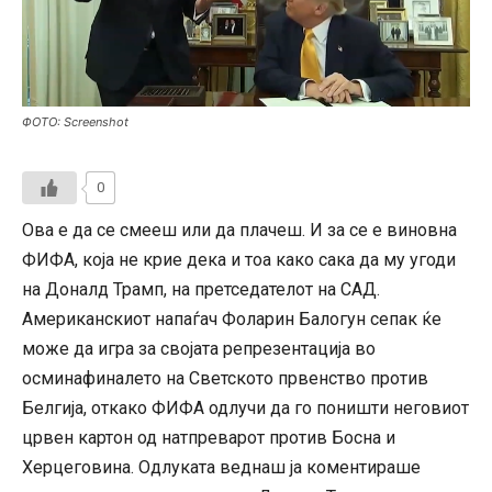
ФОТО: Screenshot
0
Ова е да се смееш или да плачеш. И за се е виновна
ФИФА, која не крие дека и тоа како сака да му угоди
на Доналд Трамп, на претседателот на САД.
Американскиот напаѓач Фоларин Балогун сепак ќе
може да игра за својата репрезентација во
осминафиналето на Светското првенство против
Белгија, откако ФИФА одлучи да го поништи неговиот
црвен картон од натпреварот против Босна и
Херцеговина. Одлуката веднаш ја коментираше