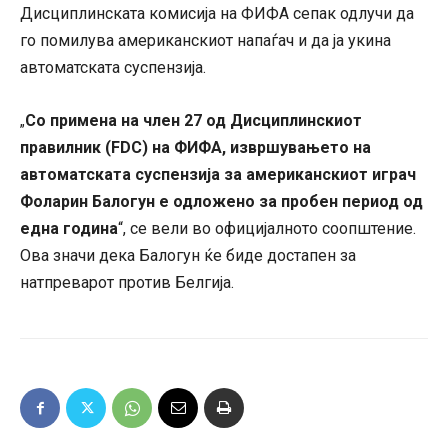
Дисциплинската комисија на ФИФА сепак одлучи да
го помилува американскиот напаѓач и да ја укина
автоматската суспензија.
Со примена на член 27 од Дисциплинскиот
„
правилник (FDC) на ФИФА, извршувањето на
автоматската суспензија за американскиот играч
Фоларин Балогун е одложено за пробен период од
една година
“, се вели во официјалното соопштение.
Ова значи дека Балогун ќе биде достапен за
натпреварот против Белгија.