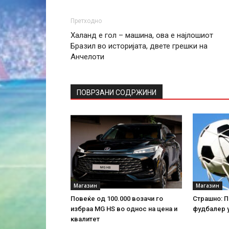
Претходно
Халанд е гол – машина, ова е најлошиот
Бразил во историјата, двете грешки на
Анчелоти
ПОВРЗАНИ СОДРЖИНИ
Магазин
Магазин
Повеќе од 100.000 возачи го
Страшно: П
избраа MG HS во однос на цена и
фудбалер у
квалитет