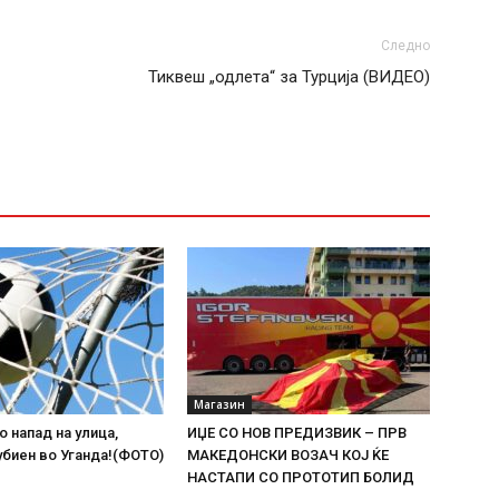
Следно
Тиквеш „одлета“ за Турција (ВИДЕО)
Магазин
о напад на улица,
ИЏЕ СО НОВ ПРЕДИЗВИК – ПРВ
биен во Уганда!(ФОТО)
МАКЕДОНСКИ ВОЗАЧ КОЈ ЌЕ
НАСТАПИ СО ПРОТОТИП БОЛИД