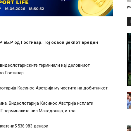
po
Р е
Б.
Р
од
Гостивар
. Тој освои џекпот вреден
 видеолотариските терминали кај деловниот
во Гостивар.
лотарија Касинос Австрија му честита на добитникот.
дина, Видеолотарија Касинос Австрија исплати
ЛТ терминалите низ Македонија, и тоа:
латени5.538.983 денари