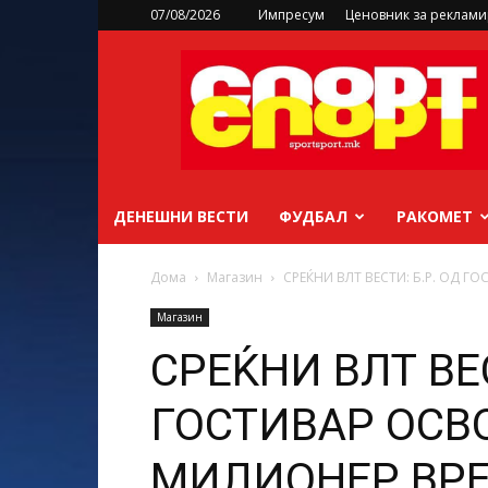
07/08/2026
Импресум
Ценовник за реклам
sportsport.mk
ДЕНЕШНИ ВЕСТИ
ФУДБАЛ
РАКОМЕТ
Дома
Магазин
СРЕЌНИ ВЛТ ВЕСТИ: Б.Р. ОД Г
Магазин
СРЕЌНИ ВЛТ ВЕС
ГОСТИВАР ОСВ
МИЛИОНЕР ВРЕД