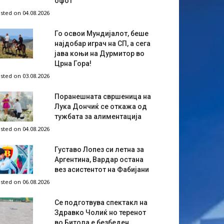
офот
sted on 04.08.2026
Го освои Мундијалот, беше
најдобар играч на СП, а сега
јава коњи на Дурмитор во
Црна Гора!
sted on 03.08.2026
Поранешната свршеница на
Лука Дончиќ се откажа од
тужбата за алиментација
sted on 04.08.2026
Густаво Лопез си летна за
Аргентина, Вардар остана
вез асистентот на Фабијани
sted on 06.08.2026
Се подготвува спектакл на
Здравко Чолиќ но теренот
во Битола е безбеден