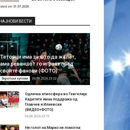
sted on 31.07.2026
НAЈНОВИ ВЕСТИ
Тетовци има за што да жалат,
ама реваншот го играат пред
своите фанови (ФОТО)
06.08.2026 23:22
Европски купови
Одлична атмосфера во Гевгелија:
Кадетите имаа поддршка од
Главчев и Илиевски
(ВИДЕО+ФОТО)
06.08.2026 23:15
Ни голот на Марко не помогна: