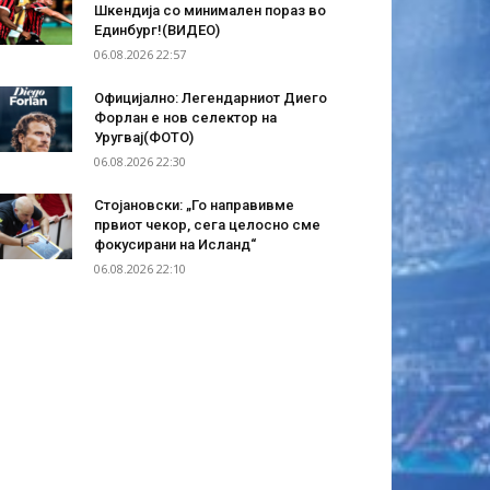
Шкендија со минимален пораз во
Единбург!(ВИДЕО)
06.08.2026 22:57
Официјално: Легендарниот Диего
Форлан е нов селектор на
Уругвај(ФОТО)
06.08.2026 22:30
Стојановски: „Го направивме
првиот чекор, сега целосно сме
фокусирани на Исланд“
06.08.2026 22:10