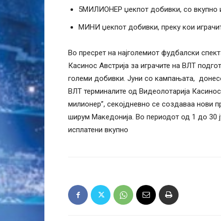
5МИЛИОНЕР џекпот добивки, со вкупно и
МИНИ џекпот добивки, преку кои играчит
Во пресрет на најголемиот фудбалски спект
Касинос Австрија за играчите на ВЛТ подго
големи добивки. Јуни со кампањата, донесе
ВЛТ терминалите од Видеолотарија Касинос 
милионер”, секојдневно се создаваа нови п
ширум Македонија. Во периодот од 1 до 30 
исплатени вкупно