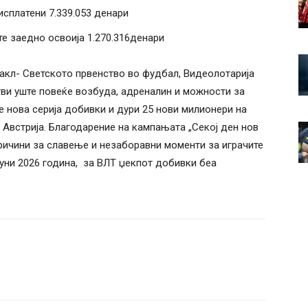
сплатени 7.339.053 денари
е заедно освоија 1.270.316денари
акл- Светското првенство во фудбал, Видеолотарија
тви уште повеќе возбуда, адреналин и можности за
 нова серија добивки и дури 25 нови милионери на
Австрија. Благодарение на кампањата „Секој ден нов
ричини за славење и незаборавни моменти за играчите
јуни 2026 година, за ВЛТ џекпот добивки беа