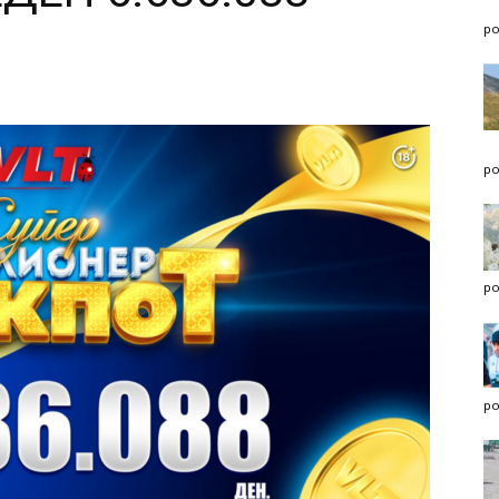
po
po
po
po