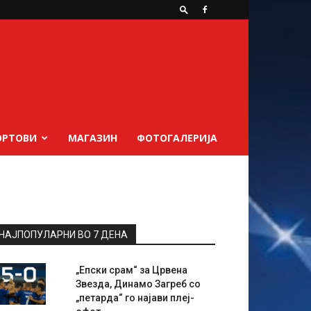
ОРТОВИ
МАГАЗИН
ФОТОГАЛЕРИЈА
НАЈПОПУЛАРНИ ВО 7 ДЕНА
„Епски срам“ за Црвена
Звезда, Динамо Загреб со
„петарда“ го најави плеј-