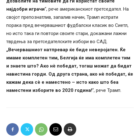
дозволите на тимовите да ги користат своите
најдобри играчи
“, рече американскиот претседател. На
својот препознатлив, запалив начин, Трамп испрати
порака пред вечервашниот фудбалски класик во Сиетл,
но исто така ги повтори своите стари, докажани лажни
тврдења за претседателските избори во САД.
„Вечервашниот натпревар ќе биде неверојатен. Ќе
имаме комплетен тим, Белгија ќе има комплетен тим
и знаете што? Ако нè победат, тогаш можат да бидат
навистина горди. Од друга страна, ако нè победат, ќе
кажам дека сè е наместено – исто како што беа
наместени изборите во 2020 година!
“, рече Трамп.