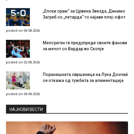
„Епски срам“ за Црвена Звезда, Динамо
Загреб со „петарда“ го најави плеј-офот
posted on 04.08.2026
Мелсунген ги предупреди своите фанови
за мечот со Вардар во Скопје
posted on 02.08.2026
Поранешната свршеница на Лука Дончиќ
се откажа од тужбата за алиментација
posted on 04.08.2026
НAЈНОВИ ВЕСТИ