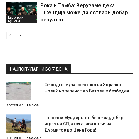
Вока и Тамба: Веруваме дека
Шкендија може да оствари добар
Европски
резултат!
купови
НАЈПОПУЛАРНИ ВО 7 ДЕНА
Се подготвува спектакл на Здравко
Чолиќ но теренот во Битола е безбеден
posted on 31.07.2026
Го освои Мундијалот, беше најдобар
играч на СП, а сега јава коњи на
Дурмитор во Црна Гора!
posted on 03.08.2026