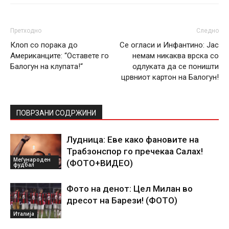
Претходно
Следно
Клоп со порака до
Се огласи и Инфантино: Јас
Американците: “Оставете го
немам никаква врска со
Балогун на клупата!“
одлуката да се поништи
црвниот картон на Балогун!
ПОВРЗАНИ СОДРЖИНИ
Лудница: Еве како фановите на
Трабзонспор го пречекаа Салах!
Меѓународен
(ФОТО+ВИДЕО)
фудбал
Фото на денот: Цел Милан во
дресот на Барези! (ФОТО)
Италија