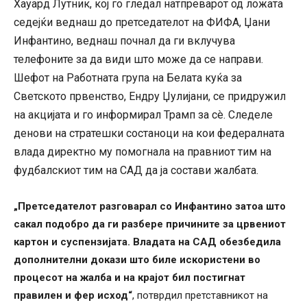
Хауард Лутник, кој го гледал натпреварот од ложата
седејќи веднаш до претседателот на ФИФА, Џани
Инфантино, веднаш почнал да ги вклучува
телефоните за да види што може да се направи.
Шефот на Работната група на Белата куќа за
Светското првенство, Ендру Џулијани, се придружил
на акцијата и го информирал Трамп за сè. Следеле
денови на стратешки состаноци на кои федералната
влада директно му помогнала на правниот тим на
фудбалскиот тим на САД да ја состави жалбата.
„Претседателот разговарал со Инфантино затоа што
сакал подобро да ги разбере причините за црвениот
картон и суспензијата. Владата на САД обезбедила
дополнителни докази што биле искористени во
процесот на жалба и на крајот бил постигнат
правилен и фер исход“
, потврдил претставникот на