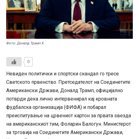
Фото: Доналд Трамп Х
0
Невиден политички и спортски скандал го тресе
Светското првенство. Претседателот на Соединетите
Американски Држави, Доналд Трамп, официјално
потврди дека лично интервенирал кај кровната
фудбалска организација (ФИФА) и побарал
преиспитување на црвениот картон за првата ѕвезда
на американскиот тим, Фоларин Балогун. Министерот
за трговија на Соединетите Американски Држави,