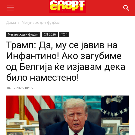
Дома
Меѓународен фудбал
Меѓународен фудбал
СП 2026
ТОП
Трамп: Да, му се јавив на
Инфантино! Ако загубиме
од Белгија ќе изјавам дека
било наместено!
06.07.2026 18:15