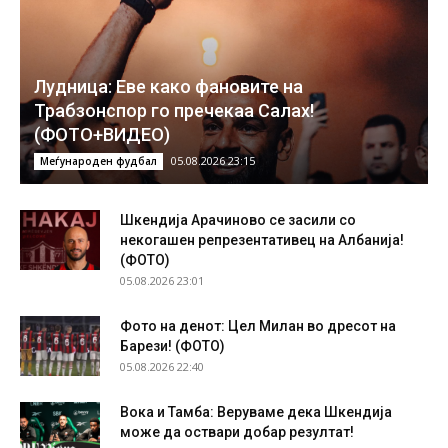
Лудница: Еве како фановите на
Трабзонспор го пречекаа Салах!
(ФОТО+ВИДЕО)
05.08.2026 23:15
Меѓународен фудбал
Шкендија Арачиново се засили со
некогашен репрезентативец на Албанија!
(ФОТО)
05.08.2026 23:01
Фото на денот: Цел Милан во дресот на
Барези! (ФОТО)
05.08.2026 22:40
Вока и Тамба: Веруваме дека Шкендија
може да оствари добар резултат!