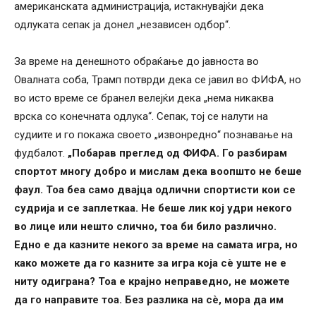
американската администрација, истакнувајќи дека
одлуката сепак ја донел „независен одбор“.
За време на денешното обраќање до јавноста во
Овалната соба, Трамп потврди дека се јавил во ФИФА, но
во исто време се бранел велејќи дека „нема никаква
врска со конечната одлука“. Сепак, тој се налути на
судиите и го покажа своето „извонредно“ познавање на
фудбалот.
„Побарав преглед од ФИФА. Го разбирам
спортот многу добро и мислам дека воопшто не беше
фаул. Тоа беа само двајца одлични спортисти кои се
судрија и се заплеткаа. Не беше лик кој удри некого
во лице или нешто слично, тоа би било различно.
Едно е да казните некого за време на самата игра, но
како можете да го казните за игра која сè уште не е
ниту одиграна? Тоа е крајно неправедно, не можете
да го направите тоа. Без разлика на сè, мора да им