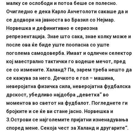
малку се ослободи и потоа беше се полесно.
Очигледно е дека Карло Анчетолоти сакаше да и
се додвори на јавноста во Бразил со Нејмар.
Норвешка и дефинитивно е сериозна
репрезентација. Знае што сака, знае колку може и
после ова ќе биде уште поопасна со уште
поголема самодоверба. Имаат и одличен селектор
кој маестрално тактички го водеше мечот, пред
се со измените. Халанд? Па, зарем треба нешто да
се кажува за него. Дечкото е гол – машина,
неверојатна физичка сила, неверојатна фудбалска
дрскост, убедливо најдобра „деветка“ во
моментов во светот на фудбалот. Погледнете ги
бројките и се ќе ви стане јасно. Норвешка и
З.Острови се најголемите пријатни изненадувања
според мене. Секоја чест за Халанд и другарите“.