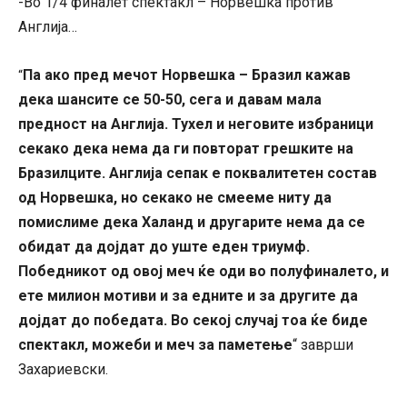
-Во 1/4 финалет спектакл – Норвешка против
Англија…
Па ако пред мечот Норвешка – Бразил кажав
“
дека шансите се 50-50, сега и давам мала
предност на Англија. Тухел и неговите избраници
секако дека нема да ги повторат грешките на
Бразилците. Англија сепак е поквалитетен состав
од Норвешка, но секако не смееме ниту да
помислиме дека Халанд и другарите нема да се
обидат да дојдат до уште еден триумф.
Победникот од овој меч ќе оди во полуфиналето, и
ете милион мотиви и за едните и за другите да
дојдат до победата. Во секој случај тоа ќе биде
спектакл, можеби и меч за паметење
“ заврши
Захариевски.