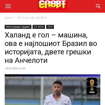
Дома
Меѓународен фудбал
Меѓународен фудбал
СП 2026
ТОП
Халанд е гол – машина,
ова е најлошиот Бразил во
историјата, двете грешки
на Анчелоти
06.07.2026 10:45