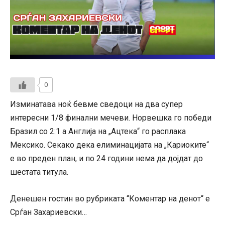
0
Изминатава ноќ бевме сведоци на два супер
интересни 1/8 финални мечеви. Норвешка го победи
Бразил со 2:1 а Англија на „Ацтека“ го расплака
Мексико. Секако дека елиминацијата на „Кариоките“
е во преден план, и по 24 години нема да дојдат до
шестата титула.
Денешен гостин во рубриката “Коментар на денот“ е
Срѓан Захариевски…