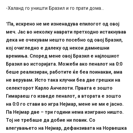
-Халанд го уништи Бразил и го прати дома…
Па, искрено не ме изненадува епилогот од овој
“
меч. Јас во неколку наврати претходно истакнував
дека не очекувам нешто посебно од овој Бразил,
кој очигледно е далеку од некои дамнешни
времиња. Според мене овој Бразил е најлошиот
Бразил во историјата. Можеби ако пеналот на 0:0
беше реализиран, работите ќе беа поинакви, ама
не верувам. Исто така клучни беа две грешки на
селекторот Карло Анчелоти. Првата е зошто
Гимараеш го изведе пеналот, а втората е зошто
на 0:0 го стави во игра Нејмар, мене не ми е јасно.
Па Нејмар две – три години нема изиграно ништо.
Тој не требаше да добие ни повик. Со
влегувањето на Нејмар, дефанзивата на Норвешка