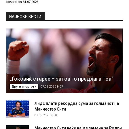
posted on 31.07.2026
НAЈНОВИ ВЕСТИ
„Ѓоковиќ старее – затоа го предлага тоа“
07.08.2026 9:57
Други спортови
Лидс плати рекордна сума за голманот на
Манчестер Сити
07.08.2026 9:30
Манчестер Сити веќе најде замена за Родри