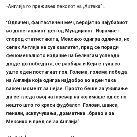
-Англија го преживеа пеколот на „Ацтека“…
Одличен, фантастичен меч, веројатно најубавиот
“
во досегашниот дел од Мундијалот. Израмнет
според статистиката, Мексико одигра одлично, но
сепак Англија на сув квалитет, пред се поради
феноменалното издание на Белингам успеада
дојде до победата, се разбира и Кејн е тука со
уште еден постигнат гол. Голема, голема победа
на Англија која одигра најдобро во еден така
важен момент за нејзе. Просто беше за уживање
да се гледа овој натпревар на кој имаше од се по
нешто што го краси фудбалот. Голови, шанси,
пенали, исклучувања, драматика…браво и за
Мексико и пред се за Англија
“.