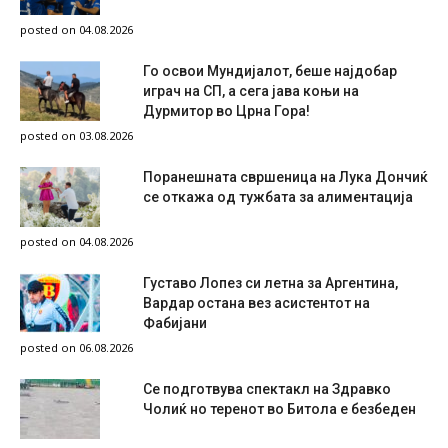
posted on 04.08.2026
Го освои Мундијалот, беше најдобар
играч на СП, а сега јава коњи на
Дурмитор во Црна Гора!
posted on 03.08.2026
Поранешната свршеница на Лука Дончиќ
се откажа од тужбата за алиментација
posted on 04.08.2026
Густаво Лопез си летна за Аргентина,
Вардар остана вез асистентот на
Фабијани
posted on 06.08.2026
Се подготвува спектакл на Здравко
Чолиќ но теренот во Битола е безбеден