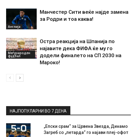
Манчестер Сити веќе најде замена
за Родри и тоа каква!
Англија
Остра реакција на Шпанија по
најавите дека ФИФА ќе му го
Меѓународен
додели финалето на СП 2030 на
фудбал
Мароко!
НАЈПОПУЛАРНИ ВО 7 ДЕНА
„Епски срам“ за Црвена Звезда, Динамо
Загреб со „петарда“ го најави плеј-офот