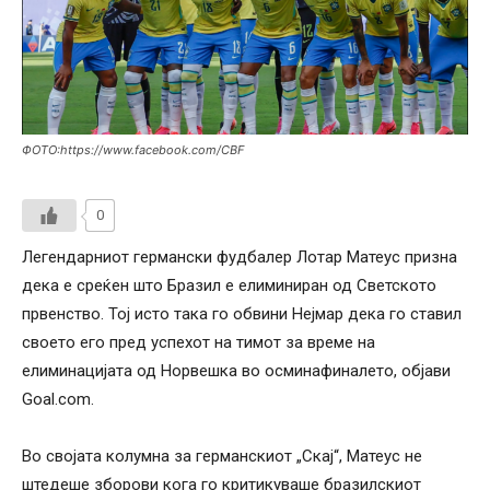
ФОТО:https://www.facebook.com/CBF
0
Легендарниот германски фудбалер Лотар Матеус призна
дека е среќен што Бразил е елиминиран од Светското
првенство. Тој исто така го обвини Нејмар дека го ставил
своето его пред успехот на тимот за време на
елиминацијата од Норвешка во осминафиналето, објави
Goal.com.
Во својата колумна за германскиот „Скај“, Матеус не
штедеше зборови кога го критикуваше бразилскиот