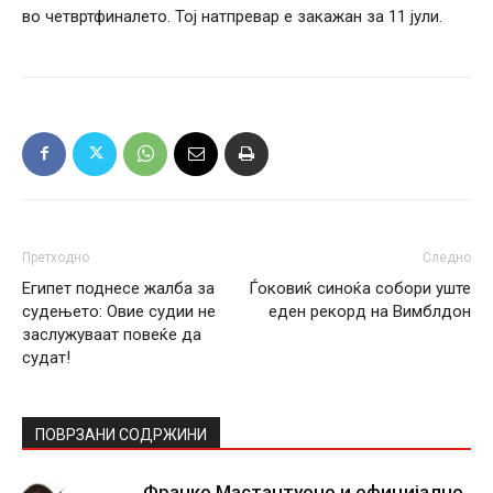
во четвртфиналето. Тој натпревар е закажан за 11 јули.
Претходно
Следно
Египет поднесе жалба за
Ѓоковиќ синоќа собори уште
судењето: Овие судии не
еден рекорд на Вимблдон
заслужуваат повеќе да
судат!
ПОВРЗАНИ СОДРЖИНИ
Франко Мастантуоно и официјално