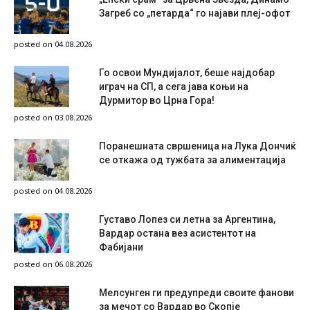
Загреб со „петарда“ го најави плеј-офот
posted on 04.08.2026
Го освои Мундијалот, беше најдобар
играч на СП, а сега јава коњи на
Дурмитор во Црна Гора!
posted on 03.08.2026
Поранешната свршеница на Лука Дончиќ
се откажа од тужбата за алиментација
posted on 04.08.2026
Густаво Лопез си летна за Аргентина,
Вардар остана вез асистентот на
Фабијани
posted on 06.08.2026
Мелсунген ги предупреди своите фанови
за мечот со Вардар во Скопје