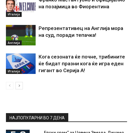
на позајмица во Фиорентина
Италија
Репрезентативец на Англија мора
на суд, поради тепачка!
Англија
Кога сезоната ќе почне, трибините
ќе бидат празни кога ќе игра еден
гигант во Серија А!
Италија
НАЈПОПУЛАРНИ ВО 7 ДЕНА
„Епски срам“ за Црвена Звезда, Динамо