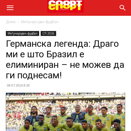
Дома
Меѓународен фудбал
Меѓународен фудбал
СП 2026
Германска легенда: Драго
ми е што Бразил е
елиминиран – не можев да
ги поднесам!
08.07.2026 8:30