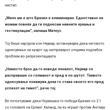
настап.
„Мило ми е што Бразил е елиминиран. Едноставно не
можам повеќе да ги поднесам нивните кукања и
гестикулации“, напиша Матеус.
Тој беше најсуров кон Нејмар, истакнувајќи дека неговото
однесување на крајот од натпреварот открива подлабок
проблем во репрезентацијата.
„Наместо брзо да го изведе пеналот, Нејмар се
расправаше со голманот и пред и по шутот. Таквото
однесување покажува дека го става своето его пред
успехот на тимот“, рече тој.
Ве потсетуваме дека Норвешка го победи Бразил со 2:1
со головите на Ерлинг Халанд, па ќе играат против Англија