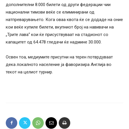
дополнителни 8.000 билети од други федерации чии
национални тимови веќе се елиминирани од
натпреварувањето. Кога оваа квота ќе се додаде на оние
кои веќе купиле билети, вкупниот број на навивачи на
„Трите лава“ кои ќе присуствуваат на стадионот со
капацитет од 64.478 гледачи ќе надмине 30.000.
Освен тоа, медиумите присутни на терен потврдуваат
дека локалното население ја фаворизира Англија во
текот на целиот турнир.