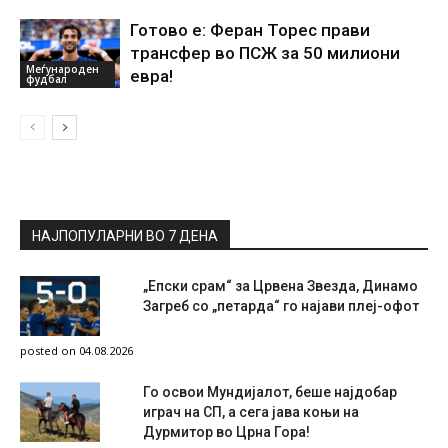
Готово е: Феран Торес прави
трансфер во ПСЖ за 50 милиони
Меѓународен
евра!
фудбал
НАЈПОПУЛАРНИ ВО 7 ДЕНА
„Епски срам“ за Црвена Звезда, Динамо
Загреб со „петарда“ го најави плеј-офот
posted on 04.08.2026
Го освои Мундијалот, беше најдобар
играч на СП, а сега јава коњи на
Дурмитор во Црна Гора!