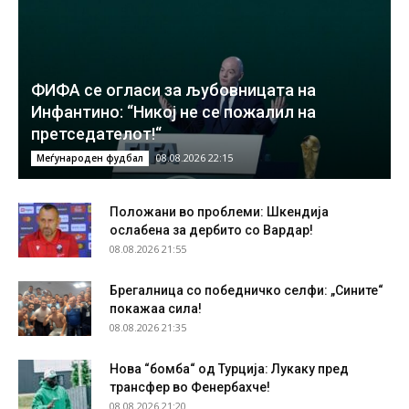
ФИФА се огласи за љубовницата на
Инфантино: “Никој не се пожалил на
претседателот!“
08.08.2026 22:15
Меѓународен фудбал
Положани во проблеми: Шкендија
ослабена за дербито со Вардар!
08.08.2026 21:55
Брегалница со победничко селфи: „Сините“
покажаа сила!
08.08.2026 21:35
Нова “бомба“ од Турција: Лукаку пред
трансфер во Фенербахче!
08.08.2026 21:20