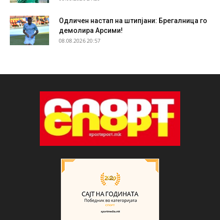
Одличен настап на штипјани: Брегалница го
демолира Арсими!
08.08.2026 20:57