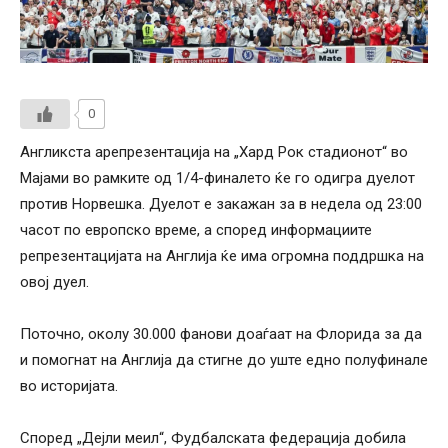
0
Англикста арепрезентација на „Хард Рок стадионот“ во
Мајами во рамките од 1/4-финалето ќе го одигра дуелот
против Норвешка. Дуелот е закажан за в недела од 23:00
часот по европско време, а според информациите
репрезентацијата на Англија ќе има огромна поддршка на
овој дуел.
Поточно, околу 30.000 фанови доаѓаат на Флорида за да
и помогнат на Англија да стигне до уште едно полуфинале
во историјата.
Според „Дејли меил“, Фудбалската федерација добила