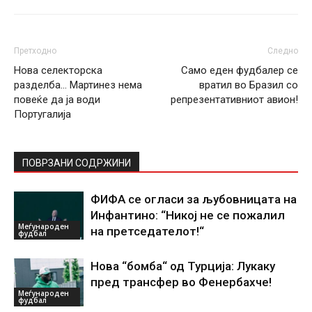
Претходно
Следно
Нова селекторска
Само еден фудбалер се
разделба… Мартинез нема
вратил во Бразил со
повеќе да ја води
репрезентативниот авион!
Португалија
ПОВРЗАНИ СОДРЖИНИ
ФИФА се огласи за љубовницата на
Инфантино: “Никој не се пожалил
Меѓународен
на претседателот!“
фудбал
Нова “бомба“ од Турција: Лукаку
пред трансфер во Фенербахче!
Меѓународен
фудбал