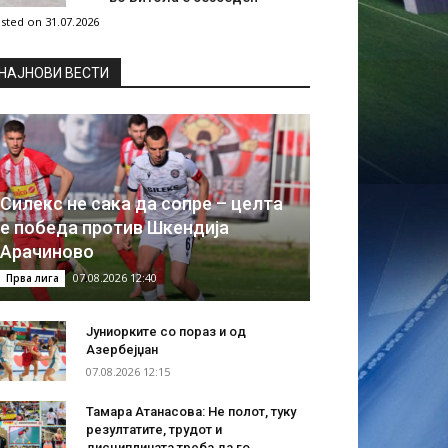
sted on 31.07.2026
НAЈНОВИ ВЕСТИ
Силекс не сака да сопре – целта
е победа против Шкендија
Арачиново
07.08.2026 12:40
Прва лига
Јуниорките со пораз и од
Азербејџан
07.08.2026 12:15
Тамара Атанасова: Не полот, туку
резултатите, трудот и
дисциплината треба да го