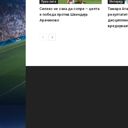
Прва лига
Интервју
Силекс не сака да сопре – целта
Тамара Ата
е победа против Шкендија
резултатит
Арачиново
дисциплина
вреднуваат