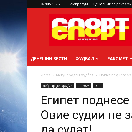
07/08/2026
Импресум
Ценовник за реклам
sportsport.mk
ДЕНЕШНИ ВЕСТИ
ФУДБАЛ
РАКОМЕТ
Дома
Меѓународен фудбал
Египет поднесе жа
Меѓународен фудбал
СП 2026
ТОП
Египет поднесе
Овие судии не 
да судат!