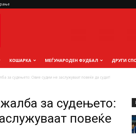
ирање
КОШАРКА
МЕЃУНАРОДЕН ФУДБАЛ
ДРУГИ СП
лба за судењето: Овие судии не заслужуваат повеќе да судат!
 жалба за судењето:
заслужуваат повеќе