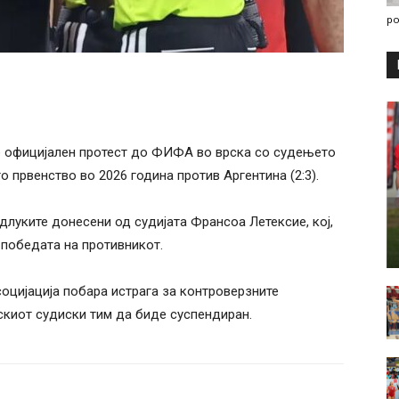
po
е официјален протест до ФИФА во врска со судењето
 првенство во 2026 година против Аргентина (2:3).
луките донесени од судијата Франсоа Летексие, кој,
 победата на противникот.
социјација побара истрага за контроверзните
скиот судиски тим да биде суспендиран.