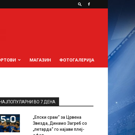
ОРТОВИ
МАГАЗИН
ФОТОГАЛЕРИЈА
НАЈПОПУЛАРНИ ВО 7 ДЕНА
„Епски срам“ за Црвена
Звезда, Динамо Загреб со
„петарда“ го најави плеј-