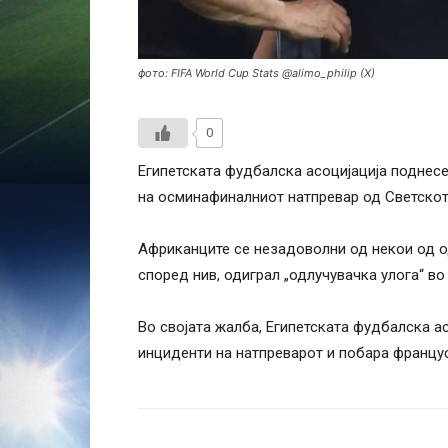
фото: FIFA World Cup Stats @alimo_philip (X)
0
Египетската фудбалска асоцијација поднес
на осминафиналниот натпревар од Светското
Африканците се незадоволни од некои од од
според нив, одиграл „одлучувачка улога“ во
Во својата жалба, Египетската фудбалска а
инциденти на натпреварот и побара францу