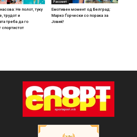
Ракомет
насова: Не полот, туку
Емотивен момент од Белград:
е, трудот и
Марко Ѓорчески со порака за
та треба да го
Јовиќ!
 спортистот