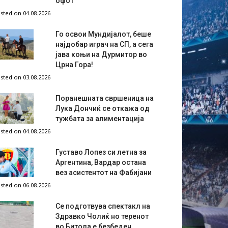
офот
sted on 04.08.2026
Го освои Мундијалот, беше
најдобар играч на СП, а сега
јава коњи на Дурмитор во
Црна Гора!
sted on 03.08.2026
Поранешната свршеница на
Лука Дончиќ се откажа од
тужбата за алиментација
sted on 04.08.2026
Густаво Лопез си летна за
Аргентина, Вардар остана
вез асистентот на Фабијани
sted on 06.08.2026
Се подготвува спектакл на
Здравко Чолиќ но теренот
во Битола е безбеден