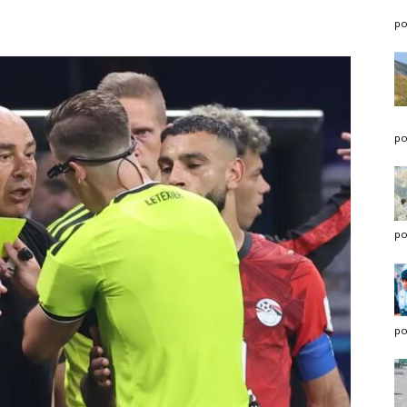
po
po
po
po