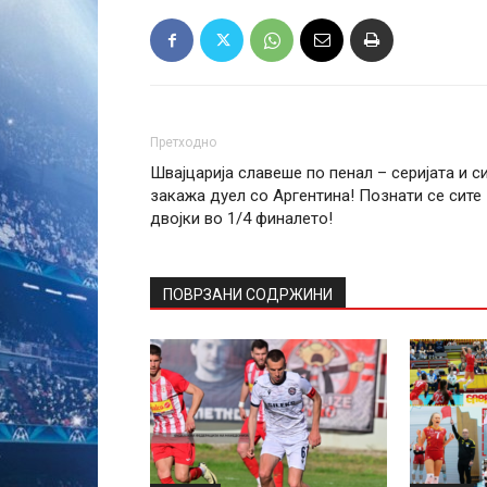
Претходно
Швајцарија славеше по пенал – серијата и с
закажа дуел со Аргентина! Познати се сите
двојки во 1/4 финалето!
ПОВРЗАНИ СОДРЖИНИ