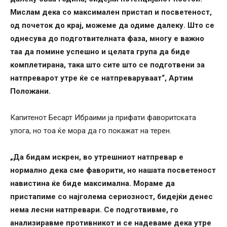
Мислам дека со максимален пристап и посветеност,
од почеток до крај, можеме да одиме далеку. Што се
однесува до подготвителната фаза, многу е важно
таа да помине успешно и целата група да биде
комплетирана, така што сите што се подготвени за
натпреварот утре ќе се натпреваруваат“, Артим
Положани.
Капитенот Бесарт Ибраими ја прифати фаворитската
улога, но тоа ќе мора да го покажат на терен.
„Да бидам искрен, во утрешниот натпревар е
нормално дека сме фаворити, но нашата посветеност
навистина ќе биде максимална. Мораме да
пристапиме со најголема сериозност, бидејќи денес
нема лесни натпревари. Се подготвивме, го
анализиравме противникот и се надеваме дека утре