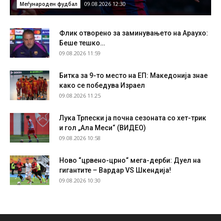
09.08.2026 12:30
Меѓународен фудбал
Флик отворено за заминувањето на Араухо:
Беше тешко…
09.08.2026 11:59
Битка за 9-то место на ЕП: Македонија знае
како се победува Израел
09.08.2026 11:25
Лука Трпески ја почна сезоната со хет-трик
и гол „Ала Меси“ (ВИДЕО)
09.08.2026 10:58
Ново “црвено-црно“ мега-дерби: Дуел на
гигантите – Вардар VS Шкендија!
09.08.2026 10:30