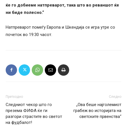
ќе го добиеме натпреварот, така што во реваншот ќе
ни биде полесно.“
Натпреварот помеѓу Европа и Шкендија се игра утре со
почеток во 19:30 часот.
Претходно
Следно
Следниот чекор што го
„Ова беше најголемиот
презема ФИФА ќе ги
грабеж во историјата на
разгори страстите во светот
светските првенства“
на фудбалот!