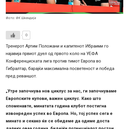
Фото: ФК Шкендија
0
Тренерот Артим Положани и капитенот Ибраими го
најавија првиот дуел од првото коло на УЕФА
Конференциската лига против тимот Европа во
Гибралтар, барајќи максимална посветеност и победа
пред реваншот.
„Утре започнува нов циклус за нас, ги започнуваме
Европските купови, важен циклус. Како што
споменавте, минатата година клубот постигна
извонреден успех во Европа. Но, тој успех сега е
минато и секако ќе се обидеме да одиме доста
далеку оваа година, бидејќи потенцијалот постои.