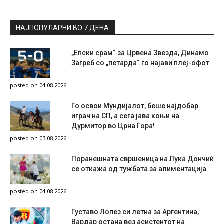
НАЈПОПУЛАРНИ ВО 7 ДЕНА
„Епски срам“ за Црвена Звезда, Динамо
Загреб со „петарда“ го најави плеј-офот
posted on 04.08.2026
Го освои Мундијалот, беше најдобар
играч на СП, а сега јава коњи на
Дурмитор во Црна Гора!
posted on 03.08.2026
Поранешната свршеница на Лука Дончиќ
се откажа од тужбата за алиментација
posted on 04.08.2026
Густаво Лопез си летна за Аргентина,
Вардар остана вез асистентот на