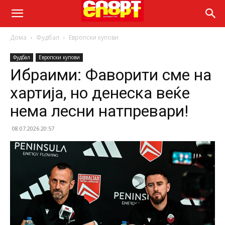
Дома
Фудбал
Европски купови
Фудбал
Европски купови
Ибраими: Фаворити сме на
хартија, но денеска веќе
нема лесни натпревари!
08.07.2026 20:57