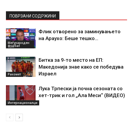
ПОВРЗАНИ СОДРЖИНИ
Флик отворено за заминувањето
на Араухо: Беше тешко…
Меѓународен
фудбал
Битка за 9-то место на ЕП:
Македонија знае како се победува
Израел
Ракомет
Лука Трпески ја почна сезоната со
хет-трик и гол „Ала Меси“ (ВИДЕО)
Интернационалци