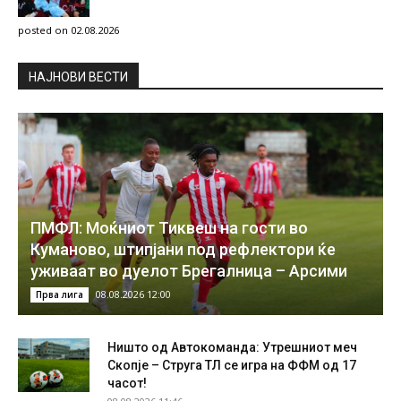
posted on 02.08.2026
НAЈНОВИ ВЕСТИ
ПМФЛ: Моќниот Тиквеш на гости во
Куманово, штипјани под рефлектори ќе
уживаат во дуелот Брегалница – Арсими
08.08.2026 12:00
Прва лига
Ништо од Автокоманда: Утрешниот меч
Скопје – Струга ТЛ се игра на ФФМ од 17
часот!