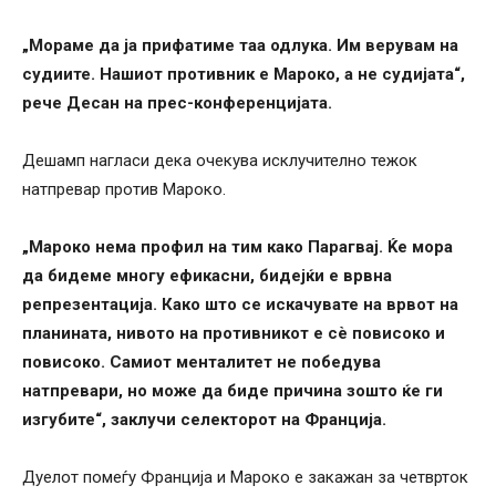
„Мораме да ја прифатиме таа одлука. Им верувам на
судиите. Нашиот противник е Мароко, а не судијата“,
рече Десан на прес-конференцијата.
Дешамп нагласи дека очекува исклучително тежок
натпревар против Мароко.
„Мароко нема профил на тим како Парагвај. Ќе мора
да бидеме многу ефикасни, бидејќи е врвна
репрезентација. Како што се искачувате на врвот на
планината, нивото на противникот е сè повисоко и
повисоко. Самиот менталитет не победува
натпревари, но може да биде причина зошто ќе ги
изгубите“, заклучи селекторот на Франција.
Дуелот помеѓу Франција и Мароко е закажан за четврток