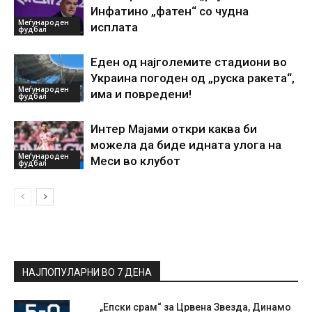
Инфатино „фатен“ со чудна
Меѓународен
исплата
фудбал
Еден од најголемите стадиони во
Украина погоден од „руска ракета“,
Меѓународен
има и повредени!
фудбал
Интер Мајами откри каква би
можела да биде идната улога на
Меѓународен
Меси во клубот
фудбал
НАЈПОПУЛАРНИ ВО 7 ДЕНА
„Епски срам“ за Црвена Звезда, Динамо