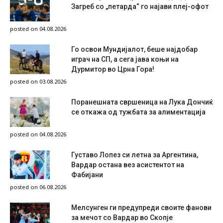
Загреб со „петарда“ го најави плеј-офот
posted on 04.08.2026
Го освои Мундијалот, беше најдобар
играч на СП, а сега јава коњи на
Дурмитор во Црна Гора!
posted on 03.08.2026
Поранешната свршеница на Лука Дончиќ
се откажа од тужбата за алиментација
posted on 04.08.2026
Густаво Лопез си летна за Аргентина,
Вардар остана вез асистентот на
Фабијани
posted on 06.08.2026
Мелсунген ги предупреди своите фанови
за мечот со Вардар во Скопје