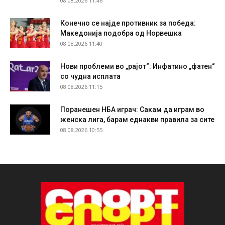
08.08.2026 11:46
Конечно се најде противник за победа:
Македонија подобра од Норвешка
08.08.2026 11:40
Нови проблеми во „рајот“: Инфатино „фатен“
со чудна исплата
08.08.2026 11:15
Поранешен НБА играч: Сакам да играм во
женска лига, барам еднакви правила за сите
08.08.2026 10:55