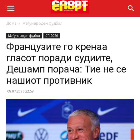
Дома
Меѓународен фудбал
Меѓународен фудбал
СП 2026
Французите го кренаа
гласот поради судиите,
Дешамп порача: Тие не се
нашиот противник
08.07.2026 22:58